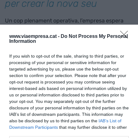
per crear la nova seu
Un cop plenament operativa, l’empresa espera
que la nova planta permeti triplicar la producció
www.viaempresa.cat -
Do Not Process My Personal
fins a les 1.500 finestres setmanals i duplicar
Information
també la seva plantilla. Per al projecte de compra
del terreny i construcció de la nova fàbrica K·Line
If you wish to opt-out of the sale, sharing to third parties, or
ha comptat amb el suport d’Acció, l’agència per la
processing of your personal or sensitive information for
targeted advertising by us, please use the below opt-out
competitivitat de l’empresa del Departament
section to confirm your selection. Please note that after your
d’Empresa i Treball.
opt-out request is processed you may continue seeing
interest-based ads based on personal information utilized by
us or personal information disclosed to third parties prior to
Afegir
VIA Empresa
com a font preferida de
your opt-out. You may separately opt-out of the further
Google de forma gratuïta
disclosure of your personal information by third parties on the
Estigues informat amb les últimes notícies d'actualitat
IAB’s list of downstream participants. This information may
ACTIVAR ARA
also be disclosed by us to third parties on the
IAB’s List of
Downstream Participants
that may further disclose it to other
third parties.