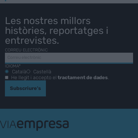
Les nostres millors
històries, reportatges i
entrevistes.
CORREU ELECTRÒNIC
IDIOMA*
Català
Castellà
He llegit i accepto el
tractament de dades
.
Subscriure's
VIA