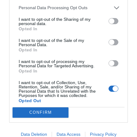
Personal Data Processing Opt Outs
I want to opt-out of the Sharing of my
personal data.
Opted In
I want to opt-out of the Sale of my
Personal Data.
RELACIONADES
Opted In
I want to opt-out of processing my
Personal Data for Targeted Advertising.
Opted In
I want to opt-out of Collection, Use,
Retention, Sale, and/or Sharing of my
Personal Data that Is Unrelated with the
Purposes for which it was collected.
Opted Out
Esteve compra una
Grifols invertirà 130 MEUR en
CONFIRM
nova planta a Lliçà
una nova planta a Lliçà de Vall
de Vall
Data Deletion
Data Access
Privacy Policy