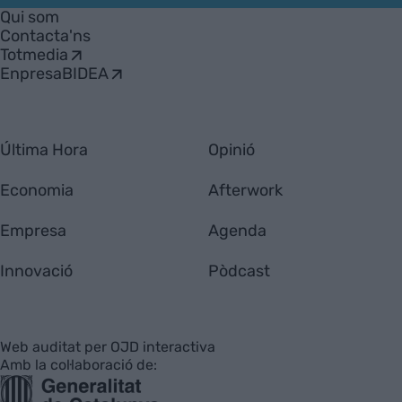
Empresa
Qui som
Contacta'ns
Totmedia
EnpresaBIDEA
Última Hora
Opinió
Economia
Afterwork
Empresa
Agenda
Innovació
Pòdcast
Web auditat per OJD interactiva
Amb la col·laboració de: