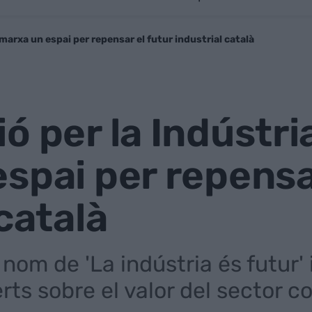
marxa un espai per repensar el futur industrial català
ó per la Indústri
spai per repensar
 català
 nom de 'La indústria és futur'
erts sobre el valor del sector