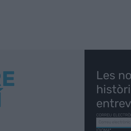
RE
Les no
històr
Í
entrev
CORREU ELECTRÒ
IDIOMA*