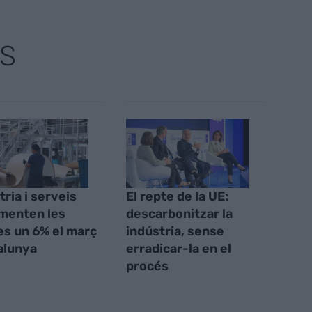
S
tria i serveis
El repte de la UE:
menten les
descarbonitzar la
s un 6% el març
indústria, sense
alunya
erradicar-la en el
procés