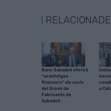
RELACIONADE
Banc Sabadell oferirà
Indús
"avantatges
incre
financers" als socis
vende
del Gremi de
a Cat
Fabricants de
Sabadell