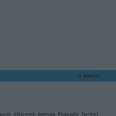
CAT
ESP
pinió
Afterwork
Agenda
Pòdcasts
Territori