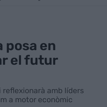
a posa en
 el futur
 i reflexionarà amb líders
 com a motor econòmic