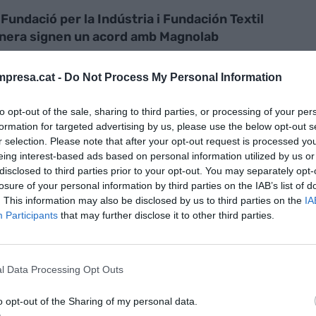
 Fundació per la Indústria i Fundación Textil
nera signen un acord amb Magnolab
presa.cat -
Do Not Process My Personal Information
to opt-out of the sale, sharing to third parties, or processing of your per
formation for targeted advertising by us, please use the below opt-out s
r selection. Please note that after your opt-out request is processed y
iparan personalitats de diferents sectors. L'única
eing interest-based ads based on personal information utilized by us or
ble que la indústria sigui un model de cohesió
disclosed to third parties prior to your opt-out. You may separately opt-
ntre els primers confirmats hi ha
Eloi Planes
,
losure of your personal information by third parties on the IAB’s list of
. This information may also be disclosed by us to third parties on the
IA
sep Maria Lloreda
, president de
KH Lloreda
;
Participants
that may further disclose it to other third parties.
tresa
;
Àlex Grau
, president de
Grau SA
; i
Josep
Texfor
, entre altres.
l Data Processing Opt Outs
l periodista econòmic
Umberto Salerno
, director
. El primer videopòdcast va comptar amb
Jordi
o opt-out of the Sharing of my personal data.