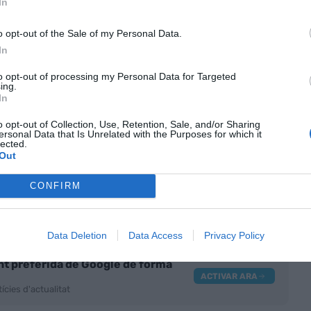
In
er la Indústria, i amb la intervenció de
Jaume
d’Economia
. Amb aquesta primera edició, van
o opt-out of the Sale of my Personal Data.
conomia per dinamitzar la Iniciativa per la
In
arial (IPI).
to opt-out of processing my Personal Data for Targeted
ing.
In
sferència de coneixement"
o opt-out of Collection, Use, Retention, Sale, and/or Sharing
ersonal Data that Is Unrelated with the Purposes for which it
 del coneixement d’empresaris i empresàries es
lected.
Out
través de la innovació, la intel·ligència artificial, la
sostenibilitat i la gestió del talent. Al mateix temps,
CONFIRM
icoprivada i acadèmica i les polítiques que
Data Deletion
Data Access
Privacy Policy
nt preferida de Google de forma
ACTIVAR ARA
ícies d'actualitat