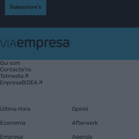
Subscriure's
VIA
Empresa
Qui som
Contacta'ns
Totmedia
EnpresaBIDEA
Última Hora
Opinió
Economia
Afterwork
Empresa
Agenda