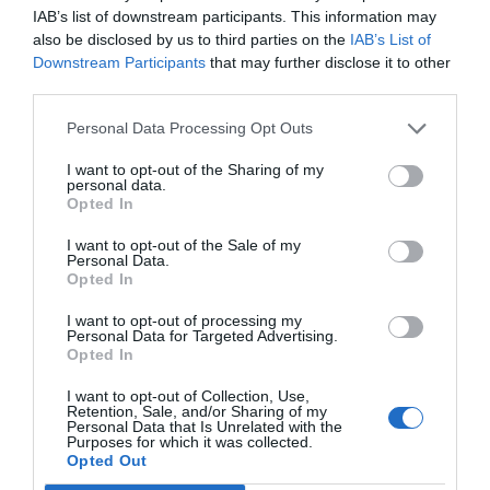
la Comissió Executiva Federal del PSOE (2014-
IAB’s list of downstream participants. This information may
2016). En el PSOE, va impulsar l’acord federalista
also be disclosed by us to third parties on the
IAB’s List of
de reforma de la Constitució denominat
Acord de
Downstream Participants
that may further disclose it to other
third parties.
Granada
(juliol 2013). Al Parlament de Catalunya,
va ser president del grup socialista i secretari
Personal Data Processing Opt Outs
primer de la mesa, així com impulsor de les
I want to opt-out of the Sharing of my
activitats del consell assessor del Parlament
personal data.
Opted In
sobre Ciència i Tecnologia (CAPCIT).
I want to opt-out of the Sale of my
Personal Data.
En l’àmbit privat, ha exercit la seva
expertise
en
Opted In
matèria urbana com a director de
I want to opt-out of processing my
desenvolupament estratègic de l’empresa
Personal Data for Targeted Advertising.
Opted In
consultora IdenCity (2017-2018), especialitzada
en la planificació estratègica de ciutats i territoris
I want to opt-out of Collection, Use,
Retention, Sale, and/or Sharing of my
en matèria d’innovació, competitivitat,
Personal Data that Is Unrelated with the
Purposes for which it was collected.
sostenibilitat i qualitat social.
Opted Out