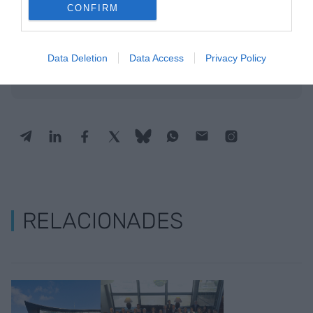
CONFIRM
Afegir
VIA Empresa
com a font preferida de
Google de forma gratuïta
Estigues informat amb les últimes notícies d'actualitat
Data Deletion
Data Access
Privacy Policy
ACTIVAR ARA
RELACIONADES