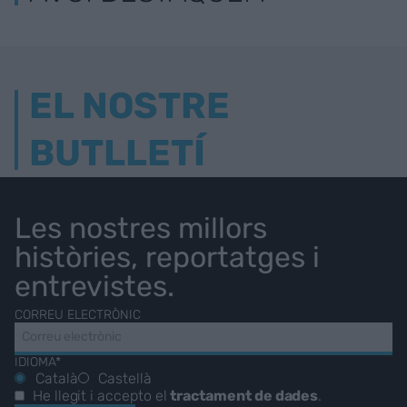
EL NOSTRE
BUTLLETÍ
Les nostres millors
històries, reportatges i
entrevistes.
CORREU ELECTRÒNIC
IDIOMA*
Català
Castellà
He llegit i accepto el
tractament de dades
.