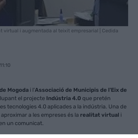
at virtual i augmentada al teixit empresarial | Cedida
11:10
 de Mogoda
i l'
Associació de Municipis de l'Eix de
upant el projecte
Indústria 4.0
que pretén
es tecnologies 4.0 aplicades a la indústria. Una de
l aproximar a les empreses és la
realitat virtual
i
t en un comunicat.