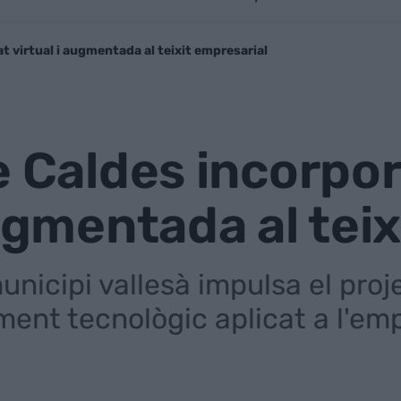
at virtual i augmentada al teixit empresarial
e Caldes incorpora
augmentada al tei
nicipi vallesà impulsa el proj
ement tecnològic aplicat a l'em