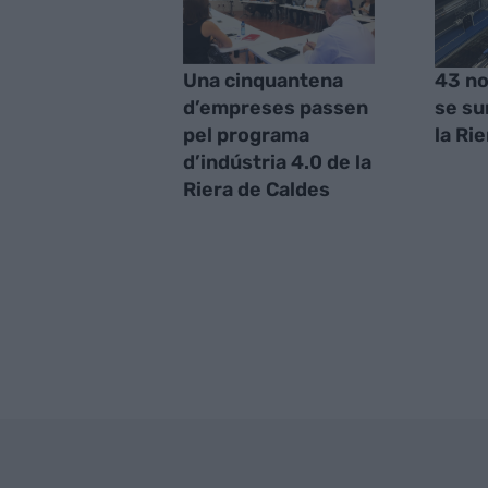
Una cinquantena
43 n
d’empreses passen
se su
pel programa
la Ri
d’indústria 4.0 de la
Riera de Caldes