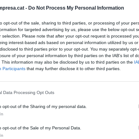
les empreses sobre realitat virtual i augmentada
presa.cat -
Do Not Process My Personal Information
sibles aplicacions d'aquesta tecnologia en
rmació del projecte vol realçar algunes de
to opt-out of the sale, sharing to third parties, or processing of your per
ogia ofereix com la realització de manteniments a
formation for targeted advertising by us, please use the below opt-out s
r selection. Please note that after your opt-out request is processed y
des, la simulació d'escenaris concrets, i creació
eing interest-based ads based on personal information utilized by us or
otalment immersius.
disclosed to third parties prior to your opt-out. You may separately opt-
losure of your personal information by third parties on the IAB’s list of
. This information may also be disclosed by us to third parties on the
IA
2018, es van començar a fer les primeres
Participants
that may further disclose it to other third parties.
reçades a empreses, autònoms, professionals en
s de formació. Fins al dia d'avui s'han realitzat 23
rticipat 137 persones i 45 empreses o
l Data Processing Opt Outs
o opt-out of the Sharing of my personal data.
In
o opt-out of the Sale of my Personal Data.
In