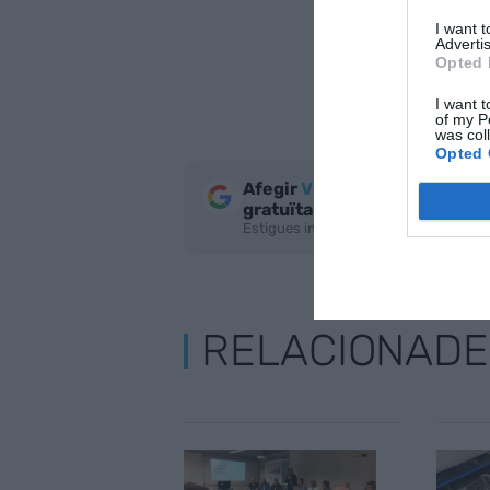
I want 
Advertis
Opted 
I want t
of my P
was col
Opted 
Afegir
VIA Empresa
com a fo
gratuïta
Estigues informat amb les últimes not
RELACIONADE