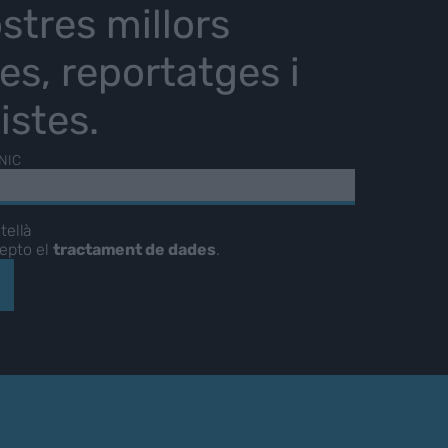
stres millors
ies, reportatges i
istes.
NIC
tellà
cepto el
tractament de dades
.