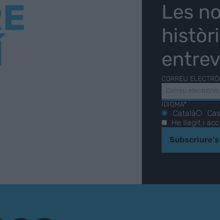
RE
Les no
històr
Í
entrev
CORREU ELECTRÒ
IDIOMA*
Català
Cas
He llegit i ac
Subscriure's