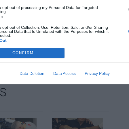
to opt-out of processing my Personal Data for Targeted
ing.
In
o opt-out of Collection, Use, Retention, Sale, and/or Sharing
ersonal Data that Is Unrelated with the Purposes for which it
lected.
Out
nt preferida de Google de forma
CONFIRM
ACTIVAR ARA
ícies d'actualitat
Data Deletion
Data Access
Privacy Policy
S