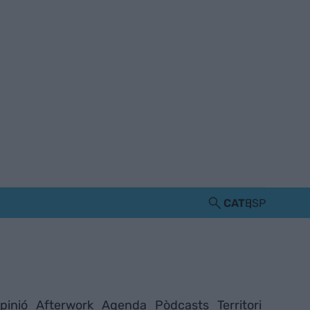
CAT
ESP
pinió
Afterwork
Agenda
Pòdcasts
Territori