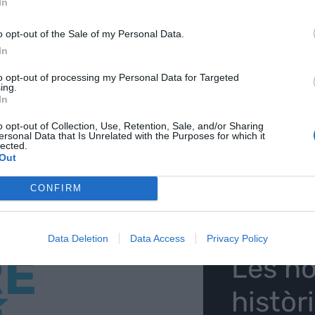
In
o opt-out of the Sale of my Personal Data.
nt preferida de Google de forma
In
ACTIVAR ARA
ícies d'actualitat
to opt-out of processing my Personal Data for Targeted
ing.
In
o opt-out of Collection, Use, Retention, Sale, and/or Sharing
ersonal Data that Is Unrelated with the Purposes for which it
lected.
Out
CONFIRM
Data Deletion
Data Access
Privacy Policy
RE
Les no
històr