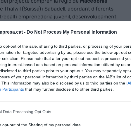
al del projecte compren la regió de
Macedònia
de Thalwil (Suïssa) i Sabadell, abordant diferents
al, treball i emprenedoria juvenil, desenvolupament
ètica; desenvolupament sostenible i envelliment
presa.cat -
Do Not Process My Personal Information
to opt-out of the sale, sharing to third parties, or processing of your per
at dedicada a fer un anàlisi exhaustiu de les
formation for targeted advertising by us, please use the below opt-out s
polítiques en aquestes zones i que poden tenir
r selection. Please note that after your opt-out request is processed y
eing interest-based ads based on personal information utilized by us or
i Innovació Responsable
. La segona fase
disclosed to third parties prior to your opt-out. You may separately opt-
opostes transformadores per cada territori en base
losure of your personal information by third parties on the IAB’s list of
ntant la visió de les diferents àrees.
. This information may also be disclosed by us to third parties on the
IA
Participants
that may further disclose it to other third parties.
e pretén que diferents actors socials
ics, organitzacions de la societat civil, ciutadans
l Data Processing Opt Outs
n junts al llarg de tot el cicle de recerca i
or alineació de tots dos processos i resultats amb
o opt-out of the Sharing of my personal data.
pectatives de la societat.