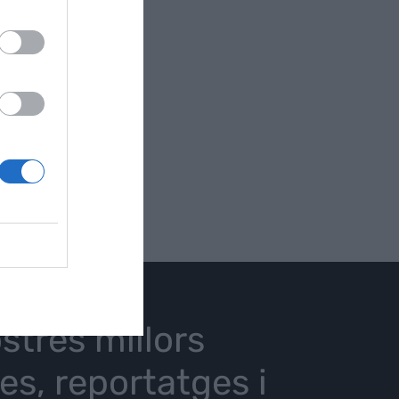
stres millors
ies, reportatges i