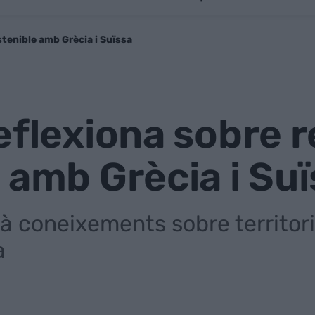
stenible amb Grècia i Suïssa
eflexiona sobre 
 amb Grècia i Su
 coneixements sobre territori, 
a