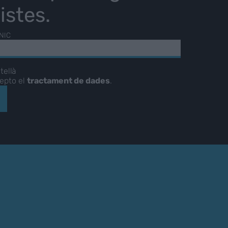
istes.
NIC
tellà
cepto el
tractament de dades
.