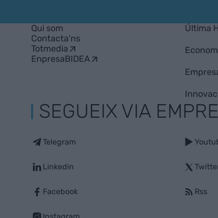
Empresa
Qui som
Última 
Contacta'ns
Totmedia
Econom
EnpresaBIDEA
Empres
Innovac
SEGUEIX VIA EMPR
Telegram
Youtu
Linkedin
Twitte
Facebook
Rss
Instagram