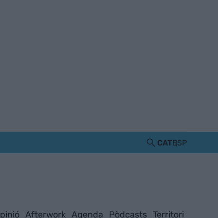
CAT
ESP
pinió
Afterwork
Agenda
Pòdcasts
Territori