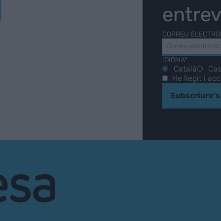
Í
entrev
CORREU ELECTRÒ
IDIOMA*
Català
Cas
He llegit i ac
Subscriure's