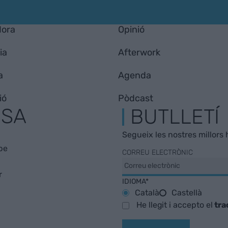
Hora
Opinió
ia
Afterwork
a
Agenda
ió
Pòdcast
ESA
BUTLLETÍ
Segueix les nostres millors h
be
CORREU ELECTRÒNIC
r
IDIOMA*
Català
Castellà
He llegit i accepto el
tra