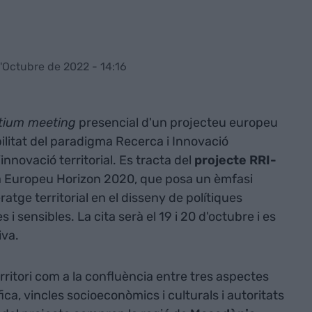
d'Octubre de 2022 - 14:16
tium meeting
presencial d'un projecteu europeu
nibilitat del paradigma Recerca i Innovació
novació territorial. Es tracta del
projecte RRI-
 Europeu Horizon 2020, que posa un èmfasi
ratge territorial en el disseny de polítiques
es i sensibles. La cita serà el 19 i 20 d'octubre i es
iva.
ritori com a la confluència entre tres aspectes
ica, vincles socioeconòmics i culturals i autoritats