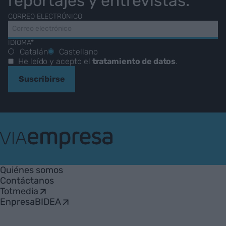
reportajes y entrevistas.
CORREO ELECTRÓNICO
IDIOMA*
Catalán
Castellano
He leído y acepto el
tratamiento de datos
.
Suscribirse
VIA
Empresa
Quiénes somos
Contáctanos
Totmedia
EnpresaBIDEA