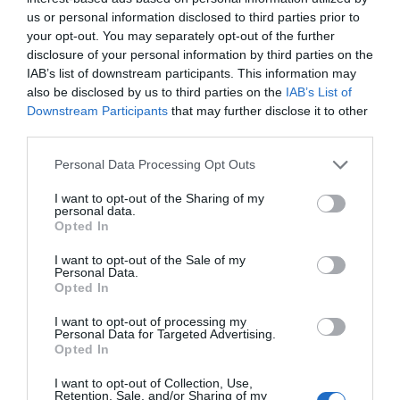
(investigadores, responsables políticos,
us or personal information disclosed to third parties prior to
your opt-out. You may separately opt-out of the further
organizaciones de la sociedad civil, ciudadanos
disclosure of your personal information by third parties on the
individuales, empresas, etc.) trabajen juntos a lo
IAB’s list of downstream participants. This information may
largo de todo el ciclo de investigación e
also be disclosed by us to third parties on the
IAB’s List of
Downstream Participants
that may further disclose it to other
innovación para conseguir una mejor alineación
third parties.
de los dos procesos y resultados con los valores,
las necesidades y las expectativas de la sociedad.
Personal Data Processing Opt Outs
I want to opt-out of the Sharing of my
personal data.
Añadir
VIA Empresa
como fuente preferida
Opted In
de Google de forma gratuita
Mantente informado con las últimas noticias de
I want to opt-out of the Sale of my
Personal Data.
actualidad
Opted In
ACTIVAR AHORA
I want to opt-out of processing my
Personal Data for Targeted Advertising.
Opted In
I want to opt-out of Collection, Use,
Retention, Sale, and/or Sharing of my