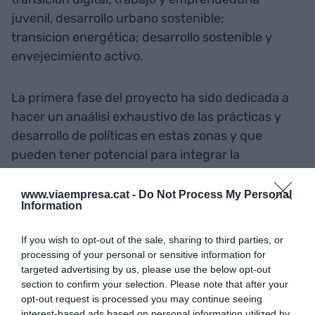
juvenil, desarrollo urbano sostenible;
transicion energética; desarrollo sostenible y
envejecimiento activo.
La primera fase del proyecto ha sido dedicada a
hacer un anaálisi exhaustivo de las prácticas y
desarrollo de políticas en estas zonas y que
pueden tener potencial para integrar la
Investigación
e Innovación Responsable
. La
segunda fase consistirà en la elaboración de
www.viaempresa.cat -
Do Not Process My Personal
Information
propuestas transformadoras por cada territorio
en base a los resultados obtenidos y
If you wish to opt-out of the sale, sharing to third parties, or
complementando la visión de las diferentes áreas.
processing of your personal or sensitive information for
targeted advertising by us, please use the below opt-out
section to confirm your selection. Please note that after your
La Investigación e Innovación Responsable
opt-out request is processed you may continue seeing
pretende que diferentes actores sociales
interest-based ads based on personal information utilized by