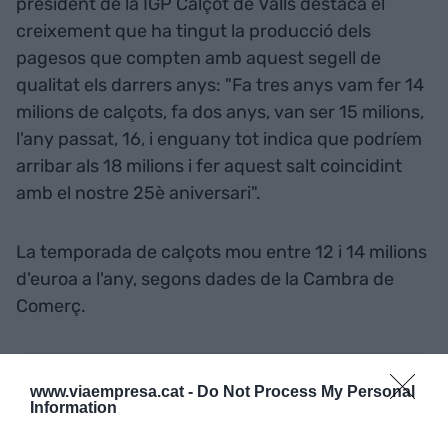
president de la IGP Calçot de Valls destaca el
creixement que ha tingut la producció dels
pagesos que compten amb aquest segell de
qualitat els darrers anys: "Fa tres anys vam fer 14
milions de calçots, fa dos anys, van ser 15 milions,
l'any passat, 16, i enguany tot indica que podríem
arribar als 18 milions i fer aquest salt coincidint
amb el nostre 25è aniversari".
La temporada de calçots mou entre 12 i 14 milions
d'euroa a l'any, segons dades de la Cambra de
Comerç.
Afegir
VIA Empresa
com a font preferida de
www.viaempresa.cat -
Do Not Process My Personal
Google de forma gratuïta
Information
Estigues informat amb les últimes notícies d'actualitat
ACTIVAR ARA