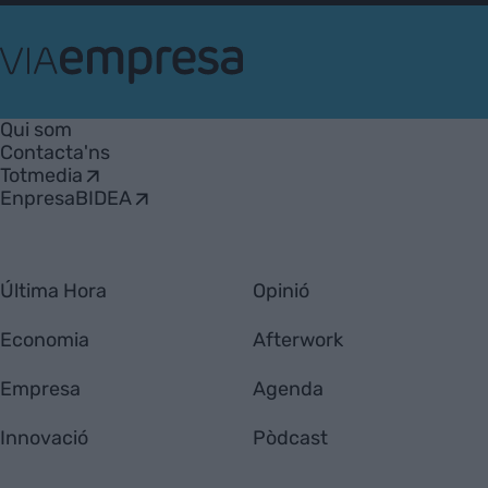
VIA
Empresa
Qui som
Contacta'ns
Totmedia
EnpresaBIDEA
Última Hora
Opinió
Economia
Afterwork
Empresa
Agenda
Innovació
Pòdcast