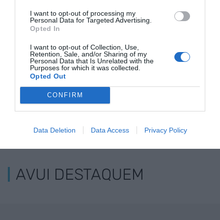
superant els 15
traspassa
es multipliq
I want to opt-out of processing my
milions d'unitats
fronteres
sis
Personal Data for Targeted Advertising.
venudes
Opted In
I want to opt-out of Collection, Use,
Retention, Sale, and/or Sharing of my
Personal Data that Is Unrelated with the
Purposes for which it was collected.
Opted Out
CONFIRM
ELS MÉS LLEGITS
Data Deletion
Data Access
Privacy Policy
AVUI DESTAQUEM