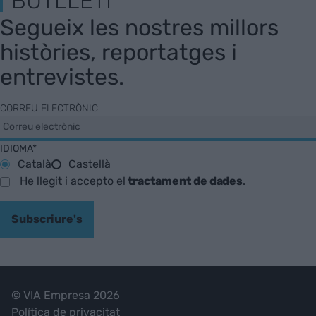
BUTLLETÍ
Segueix les nostres millors
històries, reportatges i
entrevistes.
CORREU ELECTRÒNIC
IDIOMA*
Català
Castellà
He llegit i accepto el
tractament de dades
.
Subscriure's
© VIA Empresa 2026
Política de privacitat