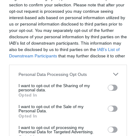
gran.
section to confirm your selection. Please note that after your
opt-out request is processed you may continue seeing
interest-based ads based on personal information utilized by
La gratuïtat de l'autobús també permetrà
us or personal information disclosed to third parties prior to
democratitzar la situació d'alguns barris i
your opt-out. You may separately opt-out of the further
urbanitzacions que queden allunyades del centre
disclosure of your personal information by third parties on the
urbà, ja que passaran a tenir una via directa amb
IAB’s list of downstream participants. This information may
also be disclosed by us to third parties on the
IAB’s List of
la resta de barris de manera gratuïta.
Downstream Participants
that may further disclose it to other
third parties.
El comerç també pot sortir beneficiat d'aquesta
Personal Data Processing Opt Outs
mesura, ja que permetrà a la ciutadania venir al
centre o traslladar-se a d'altres barris de la ciutat
I want to opt-out of the Sharing of my
personal data.
de forma ràpida, sense haver de buscar
Opted In
aparcament, i de manera gratuïta.
I want to opt-out of the Sale of my
Personal Data.
Opted In
L'alcaldessa ha reiterat la seva convicció que cal
I want to opt-out of processing my
construir la ciutat amb la mirada dels infants "i
Personal Data for Targeted Advertising.