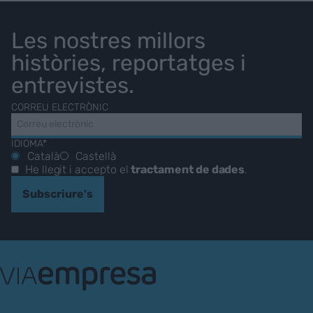
Les nostres millors
històries, reportatges i
entrevistes.
CORREU ELECTRÒNIC
IDIOMA*
Català
Castellà
He llegit i accepto el
tractament de dades
.
Subscriure's
VIA
Empresa