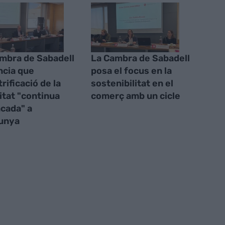
mbra de Sabadell
La Cambra de Sabadell
cia que
posa el focus en la
trificació de la
sostenibilitat en el
itat "continua
comerç amb un cicle
cada" a
unya