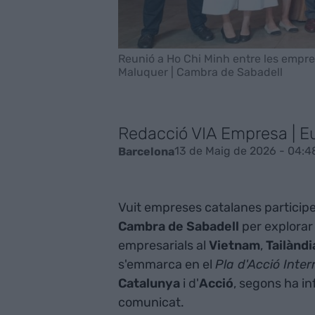
Reunió a Ho Chi Minh entre les empres
Maluquer | Cambra de Sabadell
Redacció VIA Empresa | E
13 de Maig de 2026 - 04:4
Barcelona
Vuit empreses catalanes participe
Cambra de Sabadell
per explorar 
empresarials al
Vietnam
,
Tailàndi
s'emmarca en el
Pla d'Acció Inte
Catalunya
i d'
Acció
, segons ha i
comunicat.