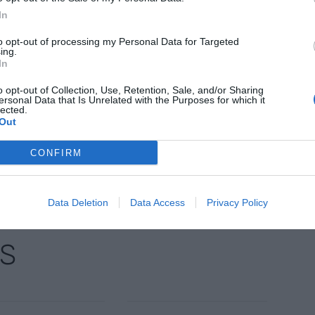
iva.
In
to opt-out of processing my Personal Data for Targeted
facilitar la internacionalització de les empreses
ing.
comercials i “reforçar la presència empresarial
In
mb més dinamisme econòmic i projecció de
o opt-out of Collection, Use, Retention, Sale, and/or Sharing
ersonal Data that Is Unrelated with the Purposes for which it
lected.
Out
nt preferida de Google de forma
CONFIRM
ACTIVAR ARA
ícies d'actualitat
Data Deletion
Data Access
Privacy Policy
S