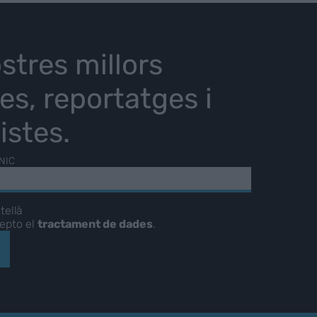
stres millors
ies, reportatges i
istes.
NIC
tellà
cepto el
tractament de dades
.