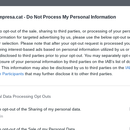
it empreses dels sectors de sistemes de
presa.cat -
Do Not Process My Personal Information
cava, complements alimentaris, maquinària industrial,
les empreses participants tindran unes 70 reunions
to opt-out of the sale, sharing to third parties, or processing of your per
cats del sud-est asiàtic, amb el suport de
formation for targeted advertising by us, please use the below opt-out s
a Singapur
.
r selection. Please note that after your opt-out request is processed y
eing interest-based ads based on personal information utilized by us or
disclosed to third parties prior to your opt-out. You may separately opt-
ions, la Cambra de Sabadell destaca una sèrie
losure of your personal information by third parties on the IAB’s list of
Vietnam criden l'atenció la indústria
. This information may also be disclosed by us to third parties on the
IA
Participants
that may further disclose it to other third parties.
ustrial, els sistemes de traçabilitat, la indústria
des a la logística i l'exportació. Sobre Tailàndia,
cial de creixement” de sectors com l'alimentació
l Data Processing Opt Outs
ls complements alimentaris, la química
r a la indústria 4.0. Finalment, a Indonèsia es posa
o opt-out of the Sharing of my personal data.
ria de consum, les infraestructures, la
In
ge, el paper i les tecnologies associades a la
o opt-out of the Sale of my Personal Data.