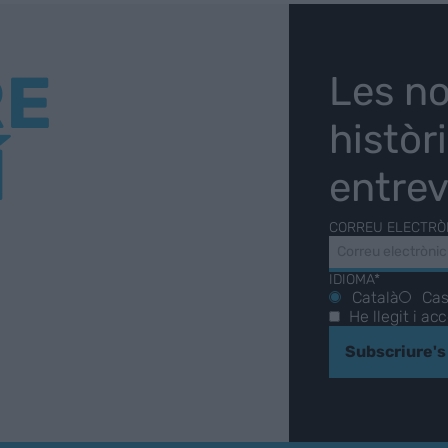
RE
Les no
històr
Í
entrev
CORREU ELECTRÒ
IDIOMA*
Català
Cas
He llegit i ac
Subscriure's