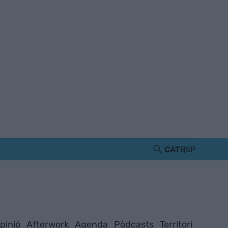
CAT
ESP
pinió
Afterwork
Agenda
Pòdcasts
Territori