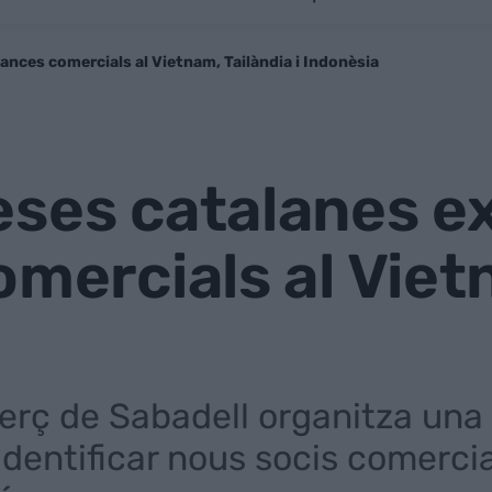
ances comercials al Vietnam, Tailàndia i Indonèsia
eses catalanes e
omercials al Vietn
rç de Sabadell organitza una 
dentificar nous socis comercials