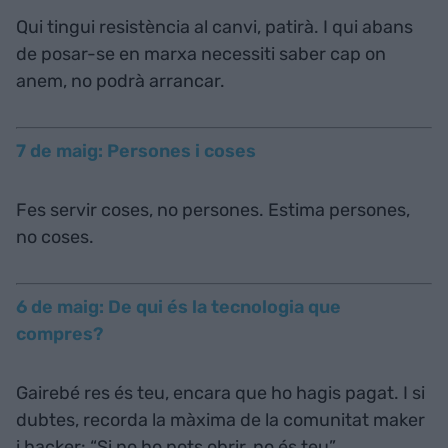
Qui tingui resistència al canvi, patirà. I qui abans
de posar-se en marxa necessiti saber cap on
anem, no podrà arrancar.
7 de maig: Persones i coses
Fes servir coses, no persones. Estima persones,
no coses.
6 de maig: De qui és la tecnologia que
compres?
Gairebé res és teu, encara que ho hagis pagat. I si
dubtes, recorda la màxima de la comunitat maker
i hacker: “Si no ho pots obrir, no és teu”