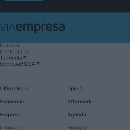
VIA
Empresa
Qui som
Contacta'ns
Totmedia
EnpresaBIDEA
Última Hora
Opinió
Economia
Afterwork
Empresa
Agenda
Innovació
Pòdcast