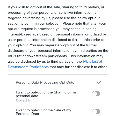
If you wish to opt-out of the sale, sharing to third parties, or
Agatha Christie (1890 – 1976)
processing of your personal or sensitive information for
targeted advertising by us, please use the below opt-out
section to confirm your selection. Please note that after your
Escriptora.
opt-out request is processed you may continue seeing
interest-based ads based on personal information utilized by
us or personal information disclosed to third parties prior to
16 de maig: Quants avions i satèl·lits hi ha al
your opt-out. You may separately opt-out of the further
món?
disclosure of your personal information by third parties on the
IAB’s list of downstream participants. This information may
also be disclosed by us to third parties on the
IAB’s List of
Fa 122 anys que els germans Wright varen
Downstream Participants
that may further disclose it to other
aconseguir el seu primer vol. Ara hi ha uns 29.000
third parties.
avions comercials en funcionament al món, que
Personal Data Processing Opt Outs
cada dia fan uns 100.000 vols, més de 36 milions
I want to opt-out of the Sharing of my
cada any.
personal data.
Opted In
Fa 68 anys que es va posar en òrbita el primer
I want to opt-out of the Sale of my
Personal Data.
satèl·lit artificial, l’Sputnik. Des d’aleshores més de