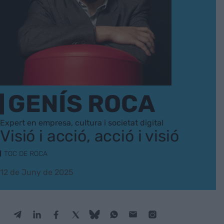
GENÍS ROCA
Expert en empresa, cultura i societat digital
Visió i acció, acció i visió
TOC DE ROCA
12 de Juny de 2025