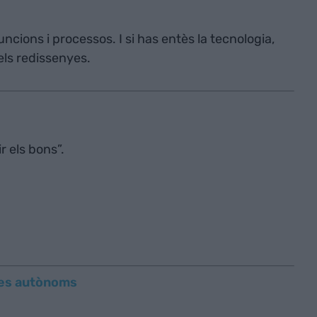
uncions i processos. I si has entès la tecnologia,
 els redissenyes.
ir els bons”.
txes autònoms