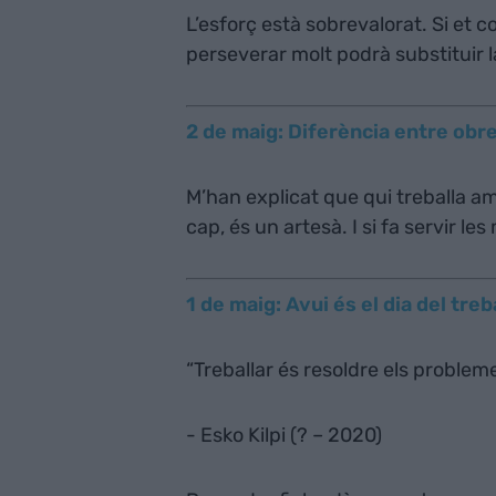
L’esforç està sobrevalorat. Si et c
perseverar molt podrà substituir l
2 de maig: Diferència entre obrer
M’han explicat que qui treballa amb
cap, és un artesà. I si fa servir les
1 de maig: Avui és el dia del treba
“Treballar és resoldre els problem
- Esko Kilpi (? – 2020)