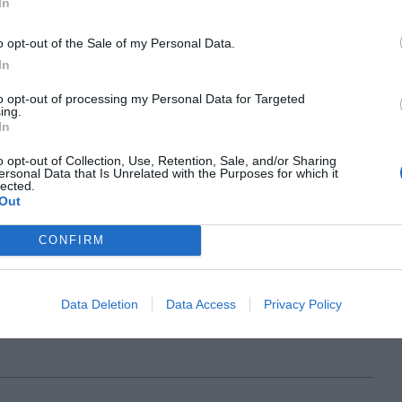
In
fet possible el transistor, el làser, el GPS i la
ginar què ens podrà donar durant el segle XXI.
o opt-out of the Sale of my Personal Data.
In
nou i allò vell
to opt-out of processing my Personal Data for Targeted
ing.
In
industrial ja no serveixen per gestionar-ho tot. Les
o opt-out of Collection, Use, Retention, Sale, and/or Sharing
tal encara no serveixen per gestionar-ho tot. L’art
ersonal Data that Is Unrelated with the Purposes for which it
lected.
an les altres.
Out
CONFIRM
Data Deletion
Data Access
Privacy Policy
titzat.