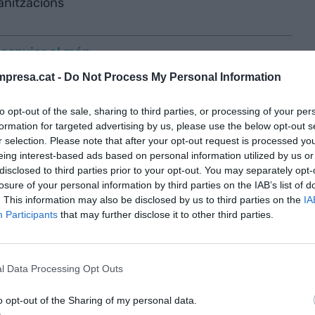
anitzacions
 canviar el món
presa.cat -
Do Not Process My Personal Information
Lee va publicar la primera pàgina web de la
e al CERN (Suïssa) que buscava com compartir
to opt-out of the sale, sharing to third parties, or processing of your per
formation for targeted advertising by us, please use the below opt-out s
es informàtics diferents no compatibles. Hi havia
r selection. Please note that after your opt-out request is processed y
ada per la Universitat de Minesotta. Però mentre
eing interest-based ads based on personal information utilized by us or
nt, el 30 d'abril de 1995 el CERN va decidir que la
disclosed to third parties prior to your opt-out. You may separately opt-
losure of your personal information by third parties on the IAB’s list of
n gratuïts i de domini públic.
. This information may also be disclosed by us to third parties on the
IA
Participants
that may further disclose it to other third parties.
 Internet al món.
l Data Processing Opt Outs
àntica?
o opt-out of the Sharing of my personal data.