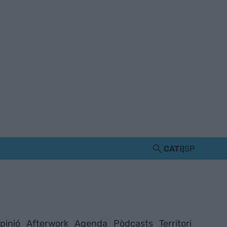
CAT
ESP
pinió
Afterwork
Agenda
Pòdcasts
Territori