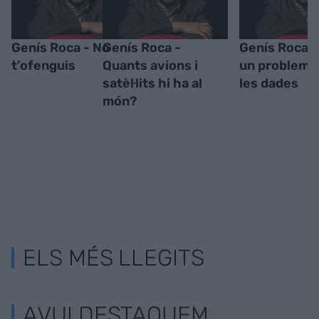
Genís Roca - No
Genís Roca -
Genís Roca -
t’ofenguis
Quants avions i
un problema
satèl·lits hi ha al
les dades
món?
ELS MÉS LLEGITS
AVUI DESTAQUEM