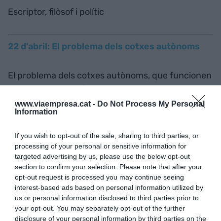
Escriptor, filòsof i polític
22 d'abril: El problema dels cotxes autònoms
El problema dels cotxes autònoms, que funcionen
sense conductor, és que has d’indicar on vols
anar. I hi ha gent que no ho sap.
www.viaempresa.cat -
Do Not Process My Personal
Information
21 d'abril: El problema dels cotxes autònoms
If you wish to opt-out of the sale, sharing to third parties, or
processing of your personal or sensitive information for
targeted advertising by us, please use the below opt-out
Facebook és a les xarxes socials el que Hotmail al
section to confirm your selection. Please note that after your
opt-out request is processed you may continue seeing
correu electrònic.
interest-based ads based on personal information utilized by
us or personal information disclosed to third parties prior to
your opt-out. You may separately opt-out of the further
18 d'abril: T'estimo
disclosure of your personal information by third parties on the