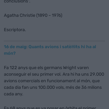
conclusions".
Agatha Christie (1890 – 1976)
Escriptora.
16 de maig: Quants avions i satèl·lits hi ha al
món?
Fa 122 anys que els germans Wright varen
aconseguir el seu primer vol. Ara hi ha uns 29.000
avions comercials en funcionament al món, que
cada dia fan uns 100.000 vols, més de 36 milions
cada any.
Fa 68 anys que es va posar en òrbita el primer