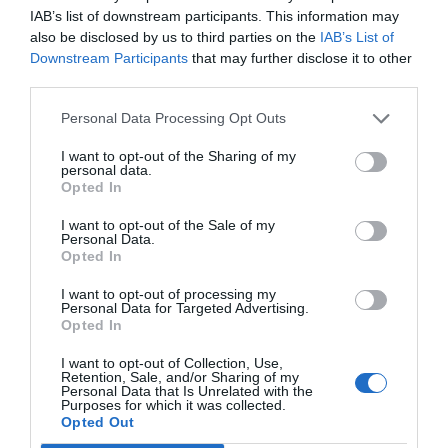
IAB’s list of downstream participants. This information may
also be disclosed by us to third parties on the
IAB’s List of
"Donada la immensitat del temps i la immensitat
Downstream Participants
that may further disclose it to other
de l’univers, per mi és un immens plaer compartir
third parties.
un planeta i un temps amb tu."
Personal Data Processing Opt Outs
- Carl Sagan (1934-1996)
I want to opt-out of the Sharing of my
personal data.
Opted In
Astrofísic, astrònom i divulgador científic.
I want to opt-out of the Sale of my
Personal Data.
Opted In
17 d'abril: És absurd sortir de la zona de
I want to opt-out of processing my
Personal Data for Targeted Advertising.
confort
Opted In
I want to opt-out of Collection, Use,
No surtis de la teva zona de confort excepte que
Retention, Sale, and/or Sharing of my
Personal Data that Is Unrelated with the
sigui absolutament imprescindible. Ha costat molt
Purposes for which it was collected.
Opted Out
arribar-hi, molts ni tan sols ho aconsegueixen, i