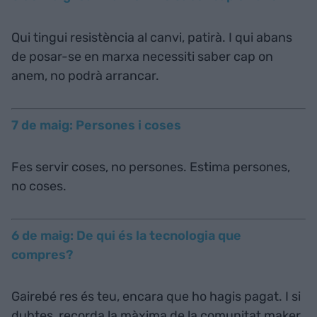
Qui tingui resistència al canvi, patirà. I qui abans
de posar-se en marxa necessiti saber cap on
anem, no podrà arrancar.
7 de maig: Persones i coses
Fes servir coses, no persones. Estima persones,
no coses.
6 de maig: De qui és la tecnologia que
compres?
Gairebé res és teu, encara que ho hagis pagat. I si
dubtes, recorda la màxima de la comunitat maker