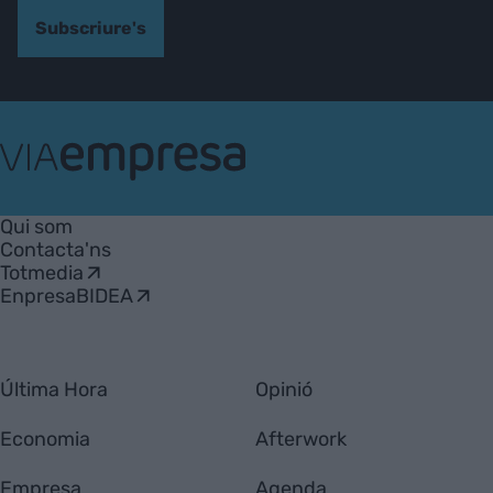
Subscriure's
VIA
Empresa
Qui som
Contacta'ns
Totmedia
EnpresaBIDEA
Última Hora
Opinió
Economia
Afterwork
Empresa
Agenda