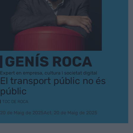
GENÍS ROCA
Expert en empresa, cultura i societat digital
El transport públic no és
públic
TOC DE ROCA
20 de Maig de 2025
Act. 20 de Maig de 2025