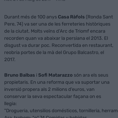
Durant més de 100 anys
Casa Ràfols
(Ronda Sant
Pere, 74) va ser una de les ferreteries històriques
de la ciutat. Molts veïns d'Arc de Triomf encara
recorden quan va abaixar la persiana el 2013. El
disgust va durar poc. Reconvertida en restaurant,
reobria portes de la mà del Grupo Balcastro, el
2017.
Bruno Balbas
i
Sofi Matarazzo
són ara els seus
propietaris. En una reforma que va suportar una
inversió propera als 2 milions d'euros, van
conservar la seva espectacular façana on es
llegia:
"Drogueria, utensilios domésticos, tornilleria, herrami
Ara, trobem: "nº 74 Comidas y bebidas.