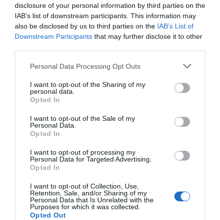
disclosure of your personal information by third parties on the
Born
mil·límetre
IAB’s list of downstream participants. This information may
also be disclosed by us to third parties on the
IAB’s List of
Downstream Participants
that may further disclose it to other
third parties.
Personal Data Processing Opt Outs
GALERIES RELACIONADES
I want to opt-out of the Sharing of my
personal data.
Opted In
I want to opt-out of the Sale of my
Personal Data.
Opted In
I want to opt-out of processing my
Personal Data for Targeted Advertising.
Opted In
Casa Rafols
I want to opt-out of Collection, Use,
Retention, Sale, and/or Sharing of my
Personal Data that Is Unrelated with the
Purposes for which it was collected.
Opted Out