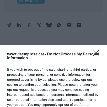
ACTIVAR ARA
RELACIONADES
www.viaempresa.cat -
Do Not Process My Personal
Information
If you wish to opt-out of the sale, sharing to third parties, or
processing of your personal or sensitive information for
targeted advertising by us, please use the below opt-out
section to confirm your selection. Please note that after your
opt-out request is processed you may continue seeing
interest-based ads based on personal information utilized by
us or personal information disclosed to third parties prior to
Paelles sense
ClubHaus, 700 m²
Kumihö, cui
your opt-out. You may separately opt-out of the further
apriorismes
entre Àsia i Mèxic al
asiàtica al