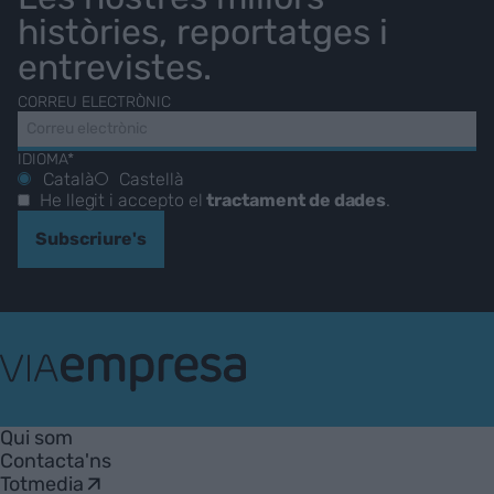
històries, reportatges i
entrevistes.
CORREU ELECTRÒNIC
IDIOMA*
Català
Castellà
He llegit i accepto el
tractament de dades
.
Subscriure's
VIA
Empresa
Qui som
Contacta'ns
Totmedia