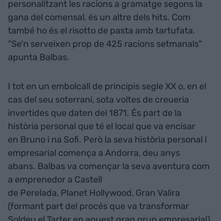
personalitzant les racions a gramatge segons la
gana del comensal, és un altre dels hits. Com
també ho és el risotto de pasta amb tartufata.
"Se'n serveixen prop de 425 racions setmanals"
apunta Balbas.
I tot en un embolcall de principis segle XX o, en el
cas del seu soterrani, sota voltes de creueria
invertides que daten del 1871. És part de la
història personal que té el local que va encisar
en Bruno i na Sofi. Però la seva història personal i
empresarial comença a Andorra, deu anys
abans. Balbas va començar la seva aventura com
a emprenedor a Castell
de Perelada, Planet Hollywood, Gran Valira
(formant part del procés que va transformar
Soldeu el Tarter en aquest gran grup empresarial)