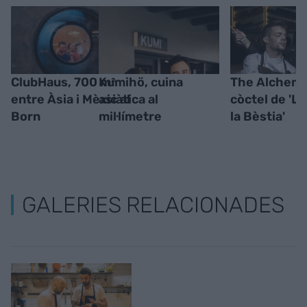
ClubHaus, 700 m²
Kumihö, cuina
The Alchemix
entre Àsia i Mèxic al
asiàtica al
còctel de 'La 
Born
mil·límetre
la Bèstia'
GALERIES RELACIONADES