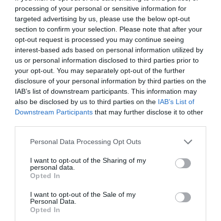
Villar afegeix: "Una part important del nostre
processing of your personal or sensitive information for
model de negoci és rebre crítiques constants dels
targeted advertising by us, please use the below opt-out
nostres clients per saber quin aspecte podem
section to confirm your selection. Please note that after your
opt-out request is processed you may continue seeing
millorar, però la veritat és que sempre obtenim
interest-based ads based on personal information utilized by
valoracions positives".
us or personal information disclosed to third parties prior to
your opt-out. You may separately opt-out of the further
disclosure of your personal information by third parties on the
És el primer restaurant que obren junts i el
IAB’s list of downstream participants. This information may
projecte, que els va costar una inversió de prop
also be disclosed by us to third parties on the
IAB’s List of
de 200.000 euros, encara no ha vist els números
Downstream Participants
that may further disclose it to other
third parties.
negres. Però no amaguen que els encantaria fer
créixer la seva societat i, potser, encarar-se cap a
Personal Data Processing Opt Outs
una de les seves altres passions que no tenen
I want to opt-out of the Sharing of my
midó: els cafès artesanals."Hem aconseguit
personal data.
Opted In
que The Paella Club celebri el seu primer any de
forma exitosa i, en un futur, ens encantaria obrir
I want to opt-out of the Sale of my
Personal Data.
un altre junts". A la Barcelona dels cinc milions de
Opted In
turistes estivals que gasten un 44% del seu