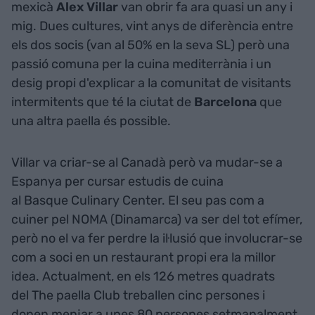
mexicà
Alex Villar
van obrir fa ara quasi un any i
mig. Dues cultures, vint anys de diferència entre
els dos socis (van al 50% en la seva SL) però una
passió comuna per la cuina mediterrània i un
desig propi d'explicar a la comunitat de visitants
intermitents que té la ciutat de
Barcelona
que
una altra paella és possible.
Villar va criar-se al Canadà però va mudar-se a
Espanya per cursar estudis de cuina
al Basque Culinary Center. El seu pas com a
cuiner pel NOMA (Dinamarca) va ser del tot efímer,
però no el va fer perdre la il·lusió que involucrar-se
com a soci en un restaurant propi era la millor
idea. Actualment, en els 126 metres quadrats
del The paella Club treballen cinc persones i
donen menjar a unes 80 persones setmanalment