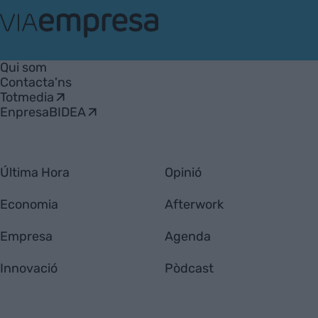
VIA
Empresa
Qui som
Contacta'ns
Totmedia
EnpresaBIDEA
Última Hora
Opinió
Economia
Afterwork
Empresa
Agenda
Innovació
Pòdcast