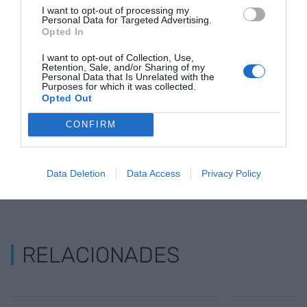
I want to opt-out of processing my
pressupost en restauració tot és possible.
Personal Data for Targeted Advertising.
Opted In
I want to opt-out of Collection, Use,
Afegir
VIA Empresa
com a font preferida de
Retention, Sale, and/or Sharing of my
Personal Data that Is Unrelated with the
Google de forma gratuïta
Purposes for which it was collected.
Estigues informat amb les últimes notícies d'actualitat
Opted Out
ACTIVAR ARA
CONFIRM
Data Deletion
Data Access
Privacy Policy
RELACIONADES