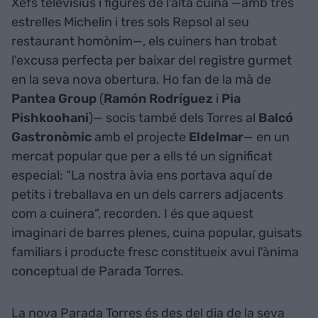
Xefs televisius i figures de l'alta cuina —amb tres
estrelles Michelin i tres sols Repsol al seu
restaurant homònim—, els cuiners han trobat
l'excusa perfecta per baixar del registre gurmet
en la seva nova obertura. Ho fan de la mà de
Pantea Group
(
Ramón Rodríguez
i
Pia
Pishkoohani
)— socis també dels Torres al
Balcó
Gastronòmic
amb el projecte
Eldelmar
— en un
mercat popular que per a ells té un significat
especial: “La nostra àvia ens portava aquí de
petits i treballava en un dels carrers adjacents
com a cuinera”, recorden. I és que aquest
imaginari de barres plenes, cuina popular, guisats
familiars i producte fresc constitueix avui l'ànima
conceptual de Parada Torres.
La nova Parada Torres és des del dia de la seva