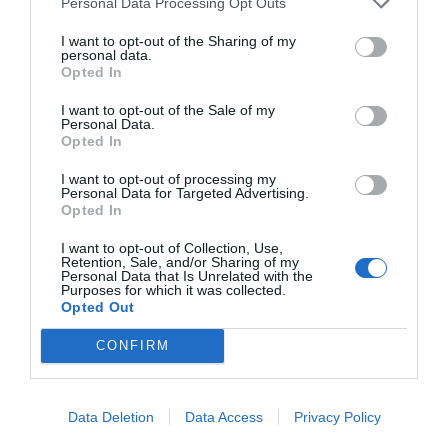
Personal Data Processing Opt Outs
moment i amb una oferta pensada per als
diferents moments del dia i tipus de públic en un
I want to opt-out of the Sharing of my
personal data.
format obert, informal i per compartir —el tiquet
Opted In
mitjà d’uns 35 euros—.
I want to opt-out of the Sale of my
Personal Data.
Opted In
I want to opt-out of processing my
Personal Data for Targeted Advertising.
Opted In
I want to opt-out of Collection, Use,
Retention, Sale, and/or Sharing of my
Personal Data that Is Unrelated with the
Purposes for which it was collected.
Opted Out
CONFIRM
Un cuiner de Parada Torres servint una copa de vi |
Cedida
Data Deletion
Data Access
Privacy Policy
Parada Torres