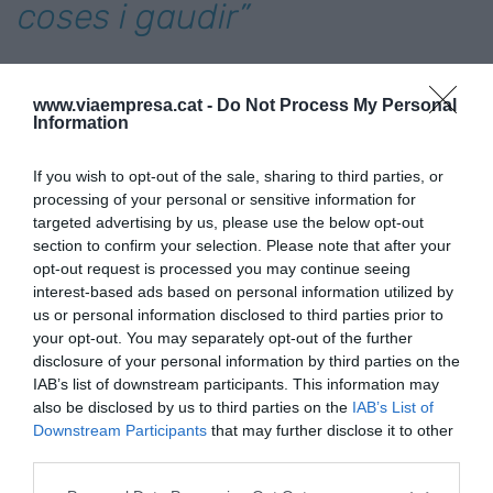
coses i gaudir”
Un altre dels
hits
de la seva curta selecció de plats
www.viaempresa.cat -
Do Not Process My Personal
són els macarrons: “La recepta d’aquests
Information
macarrons és del nostre germà mitjà,
David
. Els
feia quan tots tres vivíem junts en un pis de
If you wish to opt-out of the sale, sharing to third parties, or
solters. Portaven retalls de tota mena d’embotit
processing of your personal or sensitive information for
targeted advertising by us, please use the below opt-out
que hi havia per la nevera: de fuet a xoriço, pernil,
section to confirm your selection. Please note that after your
tomàquet fregit i all. I eren un èxit total”, ens
opt-out request is processed you may continue seeing
explica
Sergio
. Aquí també ho són. “Volíem fer
interest-based ads based on personal information utilized by
una carta que connectés amb aquesta manera de
us or personal information disclosed to third parties prior to
your opt-out. You may separately opt-out of the further
menjar que sempre hem viscut a Barcelona:
disclosure of your personal information by third parties on the
compartir, tastar moltes coses i gaudir”, comenta.
IAB’s list of downstream participants. This information may
also be disclosed by us to third parties on the
IAB’s List of
Downstream Participants
that may further disclose it to other
La carta es completa amb suggeriments fora de
third parties.
carta segons el producte disponible en aquell