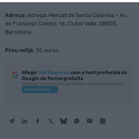
Adreça
: Adreça: Mercat de Santa Caterina – Av.
de Francesc Cambó, 16, Ciutat Vella, 08003,
Barcelona.
Preu mitjà
: 35 euros.
Afegir
VIA Empresa
com a font preferida de
Google de forma gratuïta
Estigues informat amb les últimes notícies d'actualitat
ACTIVAR ARA