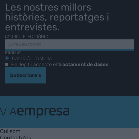
Les nostres millors
històries, reportatges i
entrevistes.
CORREU ELECTRÒNIC
IDIOMA*
Català
Castellà
He llegit i accepto el
tractament de dades
.
Subscriure's
VIA
Empresa
Qui som
Contacta'ns