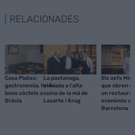
RELACIONADES
Casa Platos:
La pastanaga,
Els xefs Mic
gastronomia, hi-fi i
elevada a l'alta
que obren c
bons còctels a
cuina de la mà de
un restauran
Gràcia
Lasarte i Krug
econòmic a
Barcelona