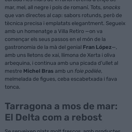
mar, mel, all negre i pols de romaní. Tots,
snacks
que van directes al cap: sabors rotunds, però de
tècnica precisa i emplatats elegantment. Segueix
amb un homenatge a Villa Retiro —on va
començar els seus passos en el món de la
gastronomia de la mà del genial
Fran López
—,
amb uns lletons de xai, llimona de Xerta i oliva
arbequina, i continua amb una picada d'ullet al
mestre
Michel Bras
amb un
foie
poêlée
,
melmelada de figues, ceba escabetxada i fava
tonca.
Tarragona a mos de mar:
El Delta com a rebost
Se serveixen plats molt frescos, amb productes