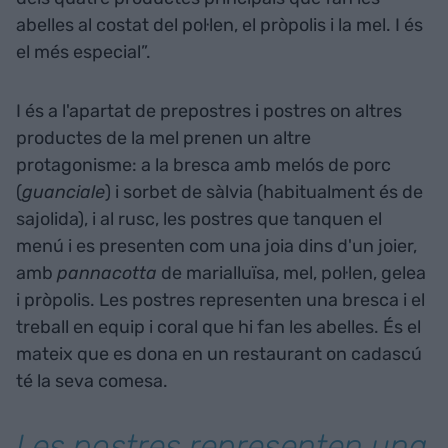
abelles al costat del pol·len, el pròpolis i la mel. I és
el més especial”.
I és a l'apartat de prepostres i postres on altres
productes de la mel prenen un altre
protagonisme: a la bresca amb melós de porc
(
guanciale
) i sorbet de sàlvia (habitualment és de
sajolida), i al rusc, les postres que tanquen el
menú i es presenten com una joia dins d'un joier,
amb
pannacotta
de marialluïsa, mel, pol·len, gelea
i pròpolis. Les postres representen una bresca i el
treball en equip i coral que hi fan les abelles. És el
mateix que es dona en un restaurant on cadascú
té la seva comesa.
Les postres representen una