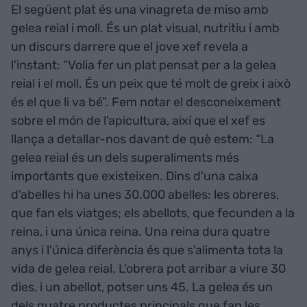
El següent plat és una vinagreta de miso amb
gelea reial i moll. És un plat visual, nutritiu i amb
un discurs darrere que el jove xef revela a
l'instant: “Volia fer un plat pensat per a la gelea
reial i el moll. És un peix que té molt de greix i això
és el que li va bé”. Fem notar el desconeixement
sobre el món de l'apicultura, així que el xef es
llança a detallar-nos davant de què estem: “La
gelea reial és un dels superaliments més
importants que existeixen. Dins d'una caixa
d'abelles hi ha unes 30.000 abelles: les obreres,
que fan els viatges; els abellots, que fecunden a la
reina, i una única reina. Una reina dura quatre
anys i l'única diferència és que s'alimenta tota la
vida de gelea reial. L'obrera pot arribar a viure 30
dies, i un abellot, potser uns 45. La gelea és un
dels quatre productes principals que fan les