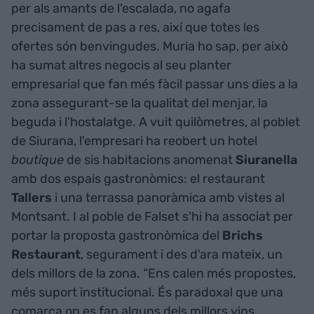
per als amants de l'escalada, no agafa
precisament de pas a res, així que totes les
ofertes són benvingudes. Muria ho sap, per això
ha sumat altres negocis al seu planter
empresarial que fan més fàcil passar uns dies a la
zona assegurant-se la qualitat del menjar, la
beguda i l'hostalatge. A vuit quilòmetres, al poblet
de Siurana, l'empresari ha reobert un hotel
boutique
de sis habitacions anomenat
Siuranella
amb dos espais gastronòmics: el restaurant
Tallers
i una terrassa panoràmica amb vistes al
Montsant. I al poble de Falset s'hi ha associat per
portar la proposta gastronòmica del
Brichs
Restaurant
, segurament i des d'ara mateix, un
dels millors de la zona. “Ens calen més propostes,
més suport institucional. És paradoxal que una
comarca on es fan alguns dels millors vins