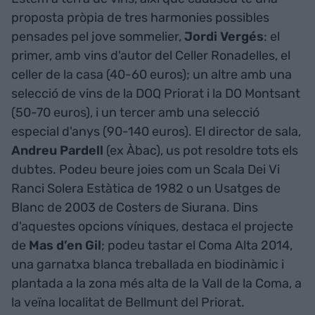
proposta pròpia de tres harmonies possibles
pensades pel jove sommelier,
Jordi Vergés
: el
primer, amb vins d'autor del Celler Ronadelles, el
celler de la casa (40-60 euros); un altre amb una
selecció de vins de la DOQ Priorat i la DO Montsant
(50-70 euros), i un tercer amb una selecció
especial d'anys (90-140 euros). El director de sala,
Andreu Pardell
(ex Àbac), us pot resoldre tots els
dubtes. Podeu beure joies com un Scala Dei Vi
Ranci Solera Estàtica de 1982 o un Usatges de
Blanc de 2003 de Costers de Siurana. Dins
d'aquestes opcions víniques, destaca el projecte
de
Mas d’en Gil
; podeu tastar el Coma Alta 2014,
una garnatxa blanca treballada en biodinàmic i
plantada a la zona més alta de la Vall de la Coma, a
la veïna localitat de Bellmunt del Priorat.