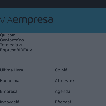
VIA
Empresa
Qui som
Contacta'ns
Totmedia
EnpresaBIDEA
Última Hora
Opinió
Economia
Afterwork
Empresa
Agenda
Innovació
Pòdcast