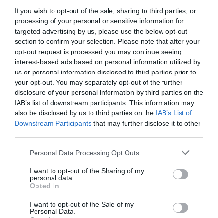
afegir un trosset de bacallà, nosaltres hem
If you wish to opt-out of the sale, sharing to third parties, or
apostat pel carrabiner”. La versiona afegint un
processing of your personal or sensitive information for
targeted advertising by us, please use the below opt-out
punt de sake als espinacs i ceba, all i tomàquet
section to confirm your selection. Please note that after your
rostit, gairebé confitat, una picada d'avellana i
opt-out request is processed you may continue seeing
julivert. La base de verdures d'aquesta salsa rega
interest-based ads based on personal information utilized by
us or personal information disclosed to third parties prior to
tot el plat, bonic i saborós. Un platàs que costa
your opt-out. You may separately opt-out of the further
interpretar que és, en realitat, una elaboració
disclosure of your personal information by third parties on the
força rústica, si se'n desconeix la història.
IAB’s list of downstream participants. This information may
also be disclosed by us to third parties on the
IAB’s List of
Downstream Participants
that may further disclose it to other
Muria versiona la típica truita
third parties.
amb suc del Priorat afegint
Personal Data Processing Opt Outs
un punt de sake als
I want to opt-out of the Sharing of my
personal data.
espinacs i ceba, all i
Opted In
tomàquet rostit, gairebé
I want to opt-out of the Sale of my
Personal Data.