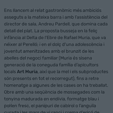
Ens llancem al relat gastronòmic més ambiciós
asseguts a la mateixa barra i amb l’assistència del
director de sala, Andreu Pardell, que domina cada
detall del plat. La proposta busseja en la feliç
infància al Delta de l'Ebre de Rafael Muria, que va
néixer al Perelló; i en el dolç d'una adolescència i
joventut amenitzades amb el brunzit de les
abelles del negoci familiar (Muria és sisena
generació de la coneguda família d'apicultors
locals
Art Muria
, així que la mel i els subproductes
són presents en tot el recorregut), fins a retre
homenatge a algunes de les cases on ha treballat.
Obre amb una seqüència de mossegades com la
tonyina madurada en endívia, formatge blau i
pol·len fresc, el panipuri de cabirol o l'anguila
curada i les mars de vi ranci i crema d'eriçó de