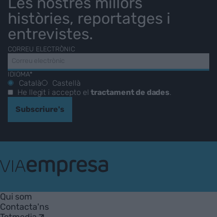
Les nostres millors
històries, reportatges i
entrevistes.
CORREU ELECTRÒNIC
IDIOMA*
Català
Castellà
He llegit i accepto el
tractament de dades
.
Subscriure's
VIA
Empresa
Qui som
Contacta'ns
Totmedia