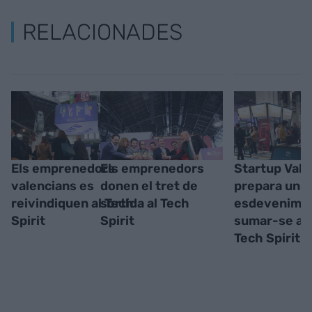
RELACIONADES
Els emprenedors
Els emprenedors
Startup Vale
valencians es
donen el tret de
prepara un
reivindiquen al Tech
sortida al Tech
esdevenimen
Spirit
Spirit
sumar-se a 
Tech Spirit