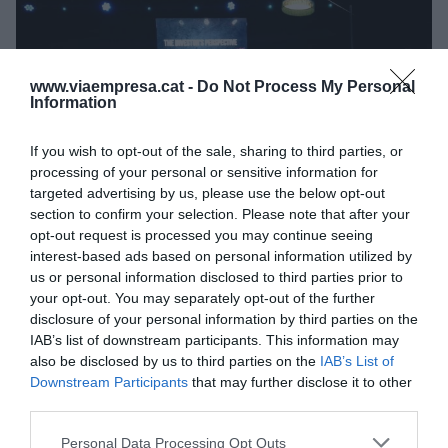
www.viaempresa.cat -
Do Not Process My Personal
Information
If you wish to opt-out of the sale, sharing to third parties, or
processing of your personal or sensitive information for
targeted advertising by us, please use the below opt-out
section to confirm your selection. Please note that after your
opt-out request is processed you may continue seeing
La segona taula rodona de The Others, sobre
interest-based ads based on personal information utilized by
us or personal information disclosed to third parties prior to
inversors
your opt-out. You may separately opt-out of the further
disclosure of your personal information by third parties on the
IAB’s list of downstream participants. This information may
“Jo sóc el més pobre d’aquí!”, ha fet broma el
also be disclosed by us to third parties on the
IAB’s List of
gallec
Telmo Pérez
, director d’innovació
Downstream Participants
that may further disclose it to other
d’Acciona. Ell mateix ha afirmat que l’ecosistema
third parties.
emprenedor a Galícia encara és molt incipient,
Personal Data Processing Opt Outs