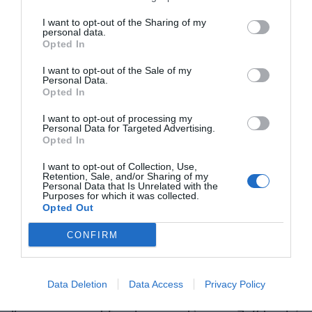
però ha assegurat que “hi ha molts diners, tenim
moltes famílies amb diners, i no només em
I want to opt-out of the Sharing of my
personal data.
refereixo als Ortega”. Estar a una cantonada de la
Opted In
península Ibèrica els ha fet ser curiosos amb la
I want to opt-out of the Sale of my
resta del territori, a sortir-ne i fixar-se en el millor
Personal Data.
Opted In
de la resta, ha explicat Pérez.
I want to opt-out of processing my
Personal Data for Targeted Advertising.
Les startups més
Opted In
prometedores
I want to opt-out of Collection, Use,
Retention, Sale, and/or Sharing of my
Personal Data that Is Unrelated with the
Purposes for which it was collected.
Un total de 14 startups provinents dels quatre
Opted Out
territoris que han defensat el seu ecosistema han
CONFIRM
presentat els seus projectes. Són les empreses
emergents més prometedores de fora de
Barcelona i Madrid. Declarando n’és un exemple
Data Deletion
Data Access
Privacy Policy
valencià, una solució que digitalitza