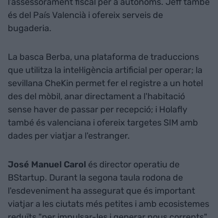
l’assessorament fiscal per a autònoms. Jeff també
és del País Valencià i ofereix serveis de
bugaderia.
La basca Berba, una plataforma de traduccions
que utilitza la intel·ligència artificial per operar; la
sevillana CheKin permet fer el registre a un hotel
des del mòbil, anar directament a l'habitació
sense haver de passar per recepció; i Holafly
també és valenciana i ofereix targetes SIM amb
dades per viatjar a l'estranger.
José Manuel Carol
és director operatiu de
BStartup. Durant la segona taula rodona de
l'esdeveniment ha assegurat que és important
viatjar a les ciutats més petites i amb ecosistemes
reduïts "per impulsar-les i generar nous corrents".