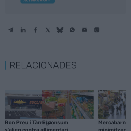
ACTIVAR ARA
RELACIONADES
Bon Preu i Tàrrega
El consum
Mercabarna 
s'alien contra el
alimentari
minimitzar l