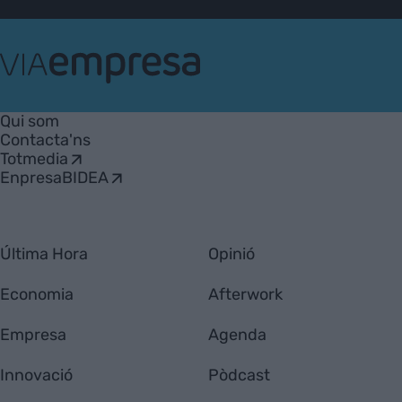
VIA
Empresa
Qui som
Contacta'ns
Totmedia
EnpresaBIDEA
Última Hora
Opinió
Economia
Afterwork
Empresa
Agenda
Innovació
Pòdcast