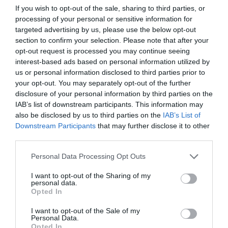
La directora del supermercat online Soy Comida
If you wish to opt-out of the sale, sharing to third parties, or
Perfecta, Desiré Taboada | Cedida (ACN)
processing of your personal or sensitive information for
targeted advertising by us, please use the below opt-out
section to confirm your selection. Please note that after your
El projecte comença a caminar al Perú el 2016 i
opt-out request is processed you may continue seeing
madura a Barcelona un any més tard amb
interest-based ads based on personal information utilized by
us or personal information disclosed to third parties prior to
Ship2Be. La botiga en línia ven productes
your opt-out. You may separately opt-out of the further
alimentaris amb un gran descompte per evitar
disclosure of your personal information by third parties on the
que siguin destruïts. "Negociem amb la indústria
IAB’s list of downstream participants. This information may
que ens proporciona els productes i els posem a la
also be disclosed by us to third parties on the
IAB’s List of
Downstream Participants
that may further disclose it to other
venda", detalla. Unilever, Pastas Gallo, Borges,
third parties.
Nestlé són algunes de les empreses a qui aquesta
startup compra producte.
Personal Data Processing Opt Outs
I want to opt-out of the Sharing of my
personal data.
Unilever, Pastas Gallo,
Opted In
Borges, Nestlé són algunes
I want to opt-out of the Sale of my
Personal Data.
Opted In