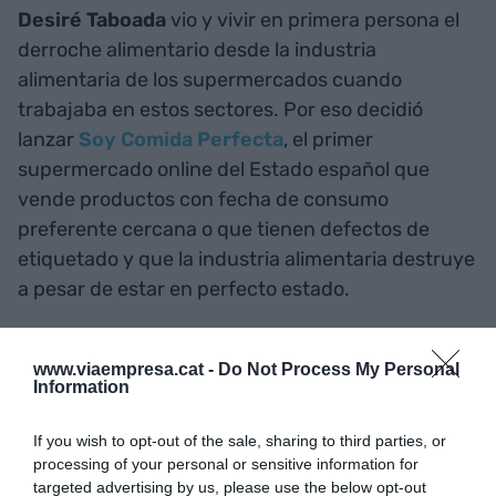
Desiré Taboada
vio y vivir en primera persona el
derroche alimentario desde la industria
alimentaria de los supermercados cuando
trabajaba en estos sectores. Por eso decidió
lanzar
Soy Comida Perfecta
, el primer
supermercado online del Estado español que
vende productos con fecha de consumo
preferente cercana o que tienen defectos de
etiquetado y que la industria alimentaria destruye
a pesar de estar en perfecto estado.
www.viaempresa.cat -
Do Not Process My Personal
Information
If you wish to opt-out of the sale, sharing to third parties, or
processing of your personal or sensitive information for
targeted advertising by us, please use the below opt-out