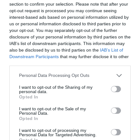
section to confirm your selection. Please note that after your
opt-out request is processed you may continue seeing
interest-based ads based on personal information utilized by
us or personal information disclosed to third parties prior to
your opt-out. You may separately opt-out of the further
disclosure of your personal information by third parties on the
IAB’s list of downstream participants. This information may
La directora del supermercado online Soy Comida
also be disclosed by us to third parties on the
IAB’s List of
Perfecta, Desiré Taboada | Cedida (ACN)
Downstream Participants
that may further disclose it to other
third parties.
El proyecto empieza a andar al Perú el 2016 y
Personal Data Processing Opt Outs
madura en Barcelona un año más tarde con
I want to opt-out of the Sharing of my
Ship2Be. La tienda en linea vende productos
personal data.
Opted In
alimentarios con un gran descuento para evitar
que sean destruidos. "Negociamos con la
I want to opt-out of the Sale of my
Personal Data.
industria que nos proporciona los productos y los
Opted In
ponemos a la venta", detalla. Unilever, Pastas
I want to opt-out of processing my
Gallo, Borges, Nestlé son algunas de las empresas
Personal Data for Targeted Advertising.
Opted In