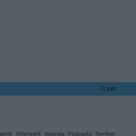
CAT
pinió
Afterwork
Agenda
Pòdcasts
Territori