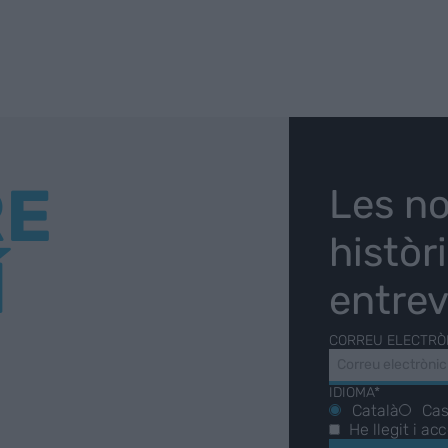
RE
Les no
històr
Í
entrev
CORREU ELECTRÒ
IDIOMA*
Català
Cas
He llegit i ac