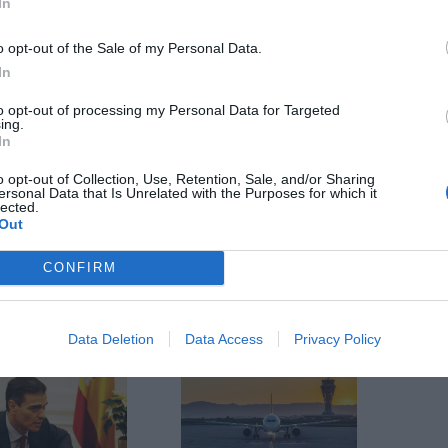
a corresponents a l'any complet. Dels gairebé 264
In
ns van correspondre a operacions comercials
o opt-out of the Sale of my Personal Data.
In
to opt-out of processing my Personal Data for Targeted
ing.
nt preferida de Google de forma
In
ACTIVAR ARA
ícies d'actualitat
o opt-out of Collection, Use, Retention, Sale, and/or Sharing
ersonal Data that Is Unrelated with the Purposes for which it
lected.
Out
S
CONFIRM
Data Deletion
Data Access
Privacy Policy