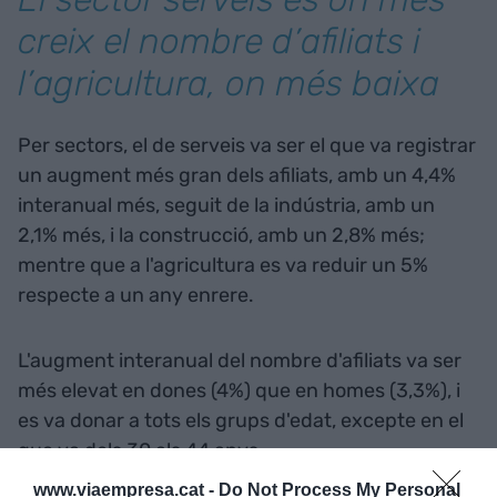
creix el nombre d’afiliats i
l’agricultura, on més baixa
Per sectors, el de serveis va ser el que va registrar
un augment més gran dels afiliats, amb un 4,4%
interanual més, seguit de la indústria, amb un
2,1% més, i la construcció, amb un 2,8% més;
mentre que a l'agricultura es va reduir un 5%
respecte a un any enrere.
L'augment interanual del nombre d'afiliats va ser
més elevat en dones (4%) que en homes (3,3%), i
es va donar a tots els grups d'edat, excepte en el
que va dels 30 als 44 anys.
www.viaempresa.cat -
Do Not Process My Personal