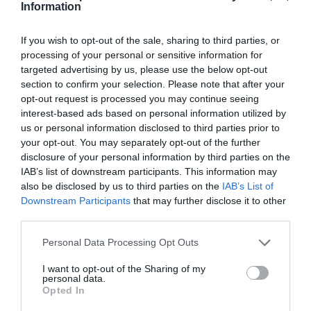
Information
Afegir
VIA Empresa
com a font preferida de
Google de forma gratuïta
If you wish to opt-out of the sale, sharing to third parties, or
Estigues informat amb les últimes notícies d'actualitat
processing of your personal or sensitive information for
ACTIVAR ARA
targeted advertising by us, please use the below opt-out
section to confirm your selection. Please note that after your
opt-out request is processed you may continue seeing
interest-based ads based on personal information utilized by
us or personal information disclosed to third parties prior to
your opt-out. You may separately opt-out of the further
disclosure of your personal information by third parties on the
IAB’s list of downstream participants. This information may
also be disclosed by us to third parties on the
IAB’s List of
Downstream Participants
that may further disclose it to other
RELACIONADES
third parties.
Personal Data Processing Opt Outs
I want to opt-out of the Sharing of my
personal data.
Opted In