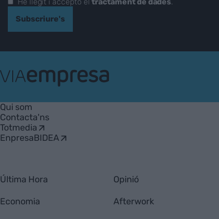
He llegit i accepto el
tractament de dades
.
Subscriure's
VIA
Empresa
Qui som
Contacta'ns
Totmedia
EnpresaBIDEA
Última Hora
Opinió
Economia
Afterwork