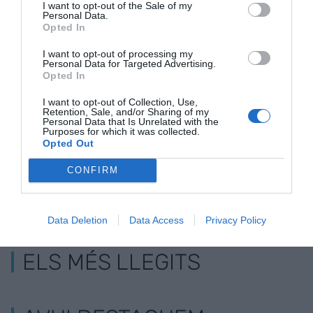
I want to opt-out of the Sale of my
Personal Data.
Opted In
Escrivá anticipa un
Els afiliats
El dèficit de 
I want to opt-out of processing my
augment de 30.000
estrangers a la
Seguretat So
Personal Data for Targeted Advertising.
afiliats a la
Seguretat Social
cau fins al 0
Opted In
Seguretat Social al
augmenten un 11%
PIB
I want to opt-out of Collection, Use,
juliol
Retention, Sale, and/or Sharing of my
Personal Data that Is Unrelated with the
Purposes for which it was collected.
Opted Out
CONFIRM
Data Deletion
Data Access
Privacy Policy
ELS MÉS LLEGITS