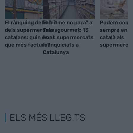
El rànquing definitiu
El "ritme no para" a
Podem comp
dels supermercats
Transgourmet: 13
sempre en lí
catalans: quin és el
nous supermercats
català als
que més factura?
franquiciats a
supermerca
Catalunya
ELS MÉS LLEGITS