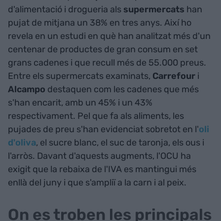
d'alimentació i drogueria als
supermercats
han
pujat de mitjana un 38% en tres anys. Així ho
revela en un estudi en què han analitzat més d'un
centenar de productes de gran consum en set
grans cadenes i que recull més de 55.000 preus.
Entre els supermercats examinats,
Carrefour
i
Alcampo
destaquen com les cadenes que més
s'han encarit, amb un 45% i un 43%
respectivament. Pel que fa als aliments, les
pujades de preu s'han evidenciat sobretot en l'
oli
d'oliva
, el sucre blanc, el suc de taronja, els ous i
l'arròs. Davant d'aquests augments, l'OCU ha
exigit que la rebaixa de l'IVA es mantingui més
enllà del juny i que s'ampliï a la carn i al peix.
On es troben les principals