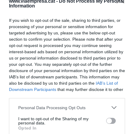
www.viaempresa.cat -
Do Not Process My Personal
Information
L'OCU ha atribuït aquest increment a l'augment
dels costos dels productors, sobretot en
If you wish to opt-out of the sale, sharing to third parties, or
fertilitzants i combustibles en el cas dels
processing of your personal or sensitive information for
productes frescos. Així, han avisat que alguns
targeted advertising by us, please use the below opt-out
aliments, com les pomes o els plàtans, han
section to confirm your selection. Please note that after your
opt-out request is processed you may continue seeing
experimentat majors increments en els mateixos
interest-based ads based on personal information utilized by
supermercats. Segons l'organització, la rebaixa de
us or personal information disclosed to third parties prior to
l'IVA ha tingut un impacte limitat en el control dels
your opt-out. You may separately opt-out of the further
preus a supermercats, però igualment exigeixen
disclosure of your personal information by third parties on the
IAB’s list of downstream participants. This information may
que es mantingui més enllà de juny i s'ampliï a la
also be disclosed by us to third parties on the
IAB’s List of
carn i el peix. "El 50% de les famílies tenen
Downstream Participants
that may further disclose it to other
dificultats per adquirir-los", han avisat. De la
third parties.
mateixa manera, l'OCU ha demanat augmentar de
Personal Data Processing Opt Outs
forma substancial el xec de 200 euros per a
I want to opt-out of the Sharing of my
famílies amb ingressos de menys de 27.000 euros,
personal data.
així com el nombre de beneficiaris.
Opted In