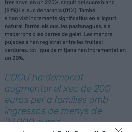
tres anys, en un 225%, seguit del sucre blanc
(91%) i el suc de taronja (81%). També
s'han vist increments significatius en el iogurt
natural, l'arròs, els ous, les pastanagues, els
macarrons o les barres de gelat. Les menors
pujades s'han registrat entre les fruites i
verdures, tot i que de mitjana han incrementat en
un 20%.
L'OCU ha demanat
augmentar el xec de 200
euros per a famílies amb
ingressos de menys de
27.000 euros