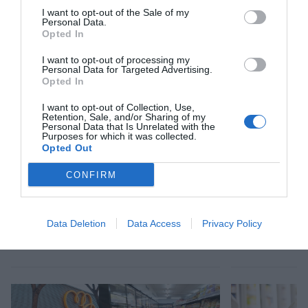
I want to opt-out of the Sale of my
Personal Data.
Opted In
Afegir
VIA Empresa
com a font preferida de
Google de forma gratuïta
I want to opt-out of processing my
Estigues informat amb les últimes notícies d'actualitat
Personal Data for Targeted Advertising.
ACTIVAR ARA
Opted In
I want to opt-out of Collection, Use,
Retention, Sale, and/or Sharing of my
Personal Data that Is Unrelated with the
Purposes for which it was collected.
Opted Out
CONFIRM
RELACIONADES
Data Deletion
Data Access
Privacy Policy