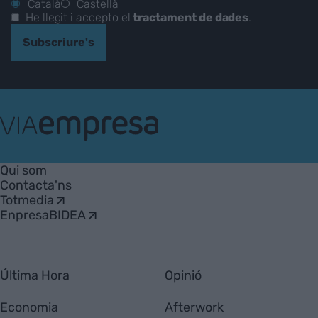
Català
Castellà
He llegit i accepto el
tractament de dades
.
Subscriure's
VIA
Empresa
Qui som
Contacta'ns
Totmedia
EnpresaBIDEA
Última Hora
Opinió
Economia
Afterwork