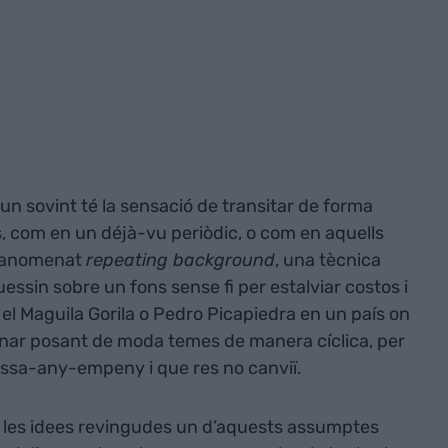
 un sovint té la sensació de transitar de forma
, com en un déjà-vu periòdic, o com en aquells
l’anomenat
repeating background
, una tècnica
essin sobre un fons sense fi per estalviar costos i
el Maguila Gorila o Pedro Picapiedra en un país on
 anar posant de moda temes de manera cíclica, per
assa-any-empeny i que res no canviï.
 de les idees revingudes un d’aquests assumptes