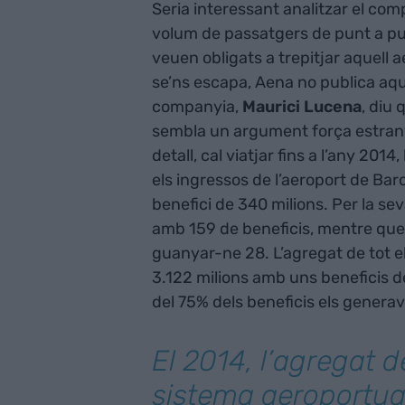
Seria interessant analitzar el com
volum de passatgers de punt a punt
veuen obligats a trepitjar aquell a
se’ns escapa, Aena no publica aqu
companyia,
Maurici Lucena
, diu
sembla un argument força estrany)
detall, cal viatjar fins a l’any 201
els ingressos de l’aeroport de Ba
benefici de 340 milions. Per la se
amb 159 de beneficis, mentre que
guanyar-ne 28. L’agregat de tot e
3.122 milions amb uns beneficis 
del 75% dels beneficis els genera
El 2014, l’agregat de
sistema aeroportuar