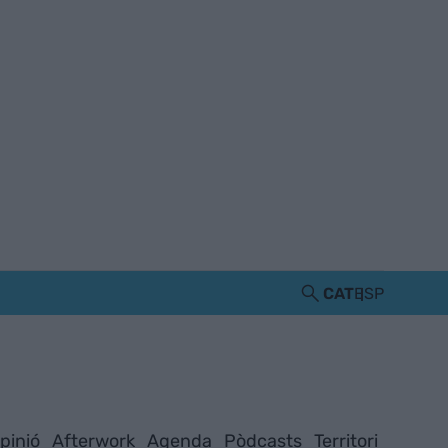
CAT
ESP
pinió
Afterwork
Agenda
Pòdcasts
Territori