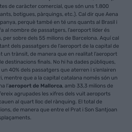
tes de caràcter comercial, que són uns 1.800
rants, botigues, pàrquings, etc.). Cal dir que Aena
anya, perquè també en té uns quants al Brasil i
fa al nombre de passatgers, l’aeroport líder és
s, per sobre dels 55 milions de Barcelona. Aquí cal
ant dels passatgers de l’aeroport de la capital de
t un trànsit, de manera que en realitat l’aeroport
e destinacions finals. No hi ha dades públiques,
un 40% dels passatgers que aterren i s’enlairen
ri, mentre que a la capital catalana només són un
a l’
aeroport de Mallorca
, amb 33,3 milions de
reix agrupades les xifres dels vuit aeroports
cauen al quart lloc del rànquing. El total de
ions, de manera que entre el Prat i Son Santjoan
esplaçaments.