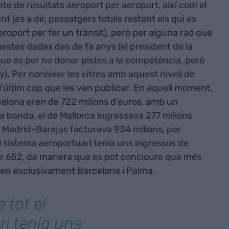
pte de resultats aeroport per aeroport, així com el
 (és a dir, passatgers totals restant els qui es
eroport per fer un trànsit), però per alguna raó que
estes dades des de fa anys (el president de la
 que és per no donar pistes a la competència, però
. Per conèixer les xifres amb aquest nivell de
4, l’últim cop que les van publicar. En aquell moment,
rcelona eren de 722 milions d’euros, amb un
va banda, el de Mallorca ingressava 277 milions
 Madrid-Barajas facturava 934 milions, per
l sistema aeroportuari tenia uns ingressos de
de 652, de manera que es pot concloure que més
ven exclusivament Barcelona i Palma.
 tot el
i tenia uns