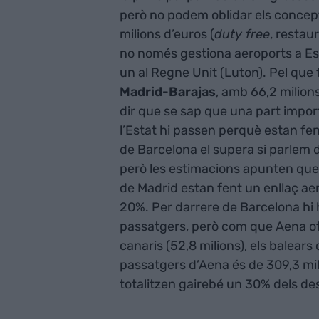
però no podem oblidar els concep
milions d’euros (
duty free
, restau
no només gestiona aeroports a Esp
un al Regne Unit (Luton). Pel que 
Madrid-Barajas
, amb 66,2 milion
dir que se sap que una part import
l’Estat hi passen perquè estan fen
de Barcelona el supera si parlem d
però les estimacions apunten que 
de Madrid estan fent un enllaç ae
20%. Per darrere de Barcelona hi h
passatgers, però com que Aena ofe
canaris (52,8 milions), els balears 
passatgers d’Aena és de 309,3 mil
totalitzen gairebé un 30% dels d