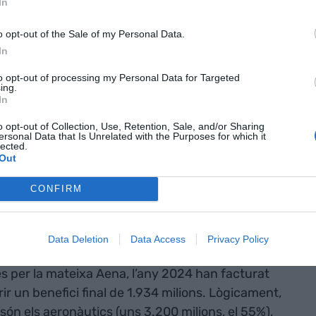
In
nat a les butxaques de l’Estat. La propietat
és d’una empresa anomenada Entidad Pública
o opt-out of the Sale of my Personal Data.
 propietari únic. És el mateix estatus que té
In
to opt-out of processing my Personal Data for Targeted
ing.
In
o opt-out of Collection, Use, Retention, Sale, and/or Sharing
ersonal Data that Is Unrelated with the Purposes for which it
ls amos del cel
lected.
Out
CONFIRM
Data Deletion
Data Access
Privacy Policy
des per la mateixa Aena, l’any 2024 han facturat
ir un benefici final de 1.934 milions. Lògicament,
 són els aeronàutics (uns 3.200 milions, el 55%),