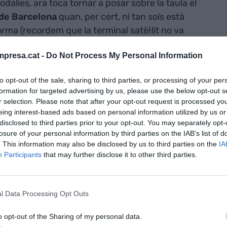
dalies, ara toca tornar a posar sobre la taula el
de Barcelona
quan, per cert, ni tan sols està
forma (recordem que la terminal satèl·lit no va
s sobre un paper). No és l’objectiu d’aquest escrit
presa.cat -
Do Not Process My Personal Information
ecte d’ampliació perquè és un repte summament
ïns de Gavà Mar i també de controladors aeris, cosa
to opt-out of the sale, sharing to third parties, or processing of your per
alguna cobertura legal. El que ens interessa avui
formation for targeted advertising by us, please use the below opt-out s
ort del Prat, l’empresa semipública
Aena
. Fa prop
r selection. Please note that after your opt-out request is processed y
 peça a parlar de l’entrellat que és Aena
i el seu
eing interest-based ads based on personal information utilized by us or
disclosed to third parties prior to your opt-out. You may separately opt-
AIRE
. Passen tantes coses, que ja és moment
losure of your personal information by third parties on the IAB’s list of
’avui és hereva de l’antic gestor
Aeropuertos
. This information may also be disclosed by us to third parties on the
IA
 un ens del tot públic que gestionava aeroports i
Participants
that may further disclose it to other third parties.
s va privatitzar parcialment mitjançant una sortida
captar 4.400 milions d’euros a canvi de cedir el
tida, l’acció s’ha revalorat gairebé un 275% (un 14%
l Data Processing Opt Outs
ix, el preu s’ha multiplicat per 3,75 vegades.
o opt-out of the Sharing of my personal data.
an repartit gairebé 4.900 milions d’euros en