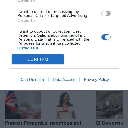
Opted In
ACTIVAR ARA
I want to opt-out of processing my
Personal Data for Targeted Advertising.
Opted In
I want to opt-out of Collection, Use,
Retention, Sale, and/or Sharing of my
Personal Data that Is Unrelated with the
Purposes for which it was collected.
Opted Out
CONFIRM
RELACIONADES
Data Deletion
Data Access
Privacy Policy
Pimec i Foment
La incertesa pel
El Govern ac