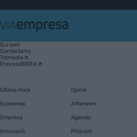
VIA
Empresa
Qui som
Contacta'ns
Totmedia
EnpresaBIDEA
Última Hora
Opinió
Economia
Afterwork
Empresa
Agenda
Innovació
Pòdcast