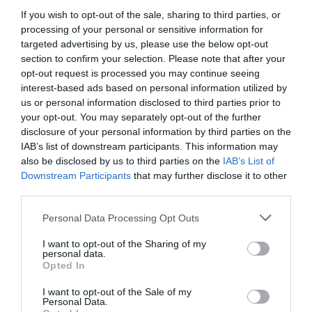
molt a través de l’anàlisi de diferents punts que
If you wish to opt-out of the sale, sharing to third parties, or
hem de tenir en compte: des de possibles canvis a
processing of your personal or sensitive information for
nivell fiscal i duaner, a qüestions logístiques o
targeted advertising by us, please use the below opt-out
d’organització del personal local”. Rossinés té clar
section to confirm your selection. Please note that after your
opt-out request is processed you may continue seeing
que “ens hem de preparar perquè el nostre
interest-based ads based on personal information utilized by
producte segueixi essent competitiu en aquest
us or personal information disclosed to third parties prior to
nou escenari”.
your opt-out. You may separately opt-out of the further
disclosure of your personal information by third parties on the
IAB’s list of downstream participants. This information may
Per a Òscar Martí, “la voluntat d’ACCIÓ és
also be disclosed by us to third parties on the
IAB’s List of
acompanyar les empreses catalanes per ajudar-
Downstream Participants
that may further disclose it to other
third parties.
les a ser més competitives. Per això hem obert la
Finestreta Brexit, perquè puguin seguir operant al
Personal Data Processing Opt Outs
Regne Unit des del primer dia”.
I want to opt-out of the Sharing of my
personal data.
Opted In
Afegir
VIA Empresa
com a font preferida de
I want to opt-out of the Sale of my
Google de forma gratuïta
Personal Data.
Estigues informat amb les últimes notícies d'actualitat