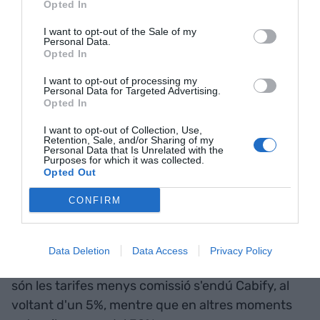
etiqueta Eco o Zero.
Opted In
I want to opt-out of the Sale of my
Personal Data.
Defensa de les tarifes
Opted In
dinàmiques
I want to opt-out of processing my
Personal Data for Targeted Advertising.
Opted In
Preguntat per les tarifes dinàmiques, fonts de
Cabify subratllen que de la mateixa manera que
I want to opt-out of Collection, Use,
Retention, Sale, and/or Sharing of my
poden ser a l'alça també ho poden ser a la baixa
Personal Data that Is Unrelated with the
Purposes for which it was collected.
en períodes de baixa demanda. L'objectiu final
Opted Out
quan els preus són alts per la forta demanda,
CONFIRM
sostenen, no és cobrar més a l'usuari sinó
incentivar els conductors perquè es desplacin
cap a les zones de la ciutat on l'oferta no és
Data Deletion
Data Access
Privacy Policy
suficient. A més, asseguren que quan més altes
són les tarifes menys comissió s'endú Cabify, al
voltant d'un 5%, mentre que en altres moments