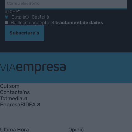
IDIOMA*
Català
Castellà
He llegit i accepto el
tractament de dades
.
Subscriure's
VIA
Empresa
Qui som
Contacta'ns
Totmedia
EnpresaBIDEA
Última Hora
Opinió