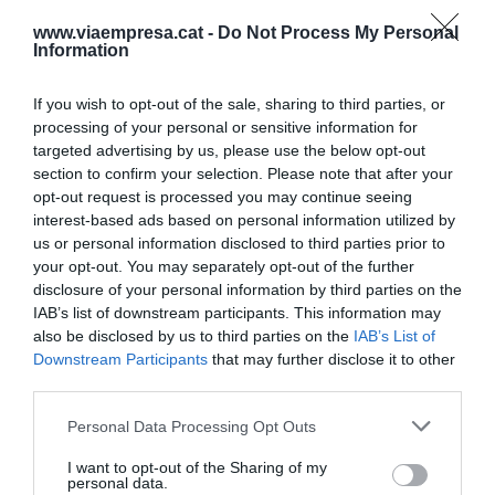
Generalitat tindrà un
www.viaempresa.cat -
Do Not Process My Personal
Information
"impacte molt alt" entre el
If you wish to opt-out of the sale, sharing to third parties, or
miler de conductors que la
processing of your personal or sensitive information for
companyia té a Barcelona i
targeted advertising by us, please use the below opt-out
section to confirm your selection. Please note that after your
els 4.000 entre tot el sector
opt-out request is processed you may continue seeing
interest-based ads based on personal information utilized by
us or personal information disclosed to third parties prior to
En una trobada amb mitjans de comunicació,
your opt-out. You may separately opt-out of the further
Cabify s'ha reivindicat com una empresa
disclosure of your personal information by third parties on the
IAB’s list of downstream participants. This information may
espanyola, ja que la resta de les grans
also be disclosed by us to third parties on the
IAB’s List of
plataformes són de fora de l'Estat. "Tributem
Downstream Participants
that may further disclose it to other
localment en els països on operem", remarquen
third parties.
des de la companyia, que també apunta a altres
Personal Data Processing Opt Outs
aportacions en matèria de cotitzacions o de
I want to opt-out of the Sharing of my
sostenibilitat, ja que tota la flota compta amb
personal data.