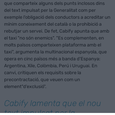
que comparteix alguns dels punts inclosos dins
del text impulsat per la Generalitat com per
exemple l'obligació dels conductors a acreditar un
mínim coneixement del català o la prohibició a
rebutjar un servei. De fet, Cabify apunta que amb
el taxi "no són enemics". "Es complementen, en
molts països comparteixen plataforma amb el
taxi", argumenta la multinacional espanyola, que
opera en cinc països més a banda d'Espanya:
Argentina, Xile, Colòmbia, Perú i Uruguai. En
canvi, critiquen els requisits sobre la
precontractació, que veuen com un
element"d'exclusió".
Cabify lamenta que el nou
text impulsat per la