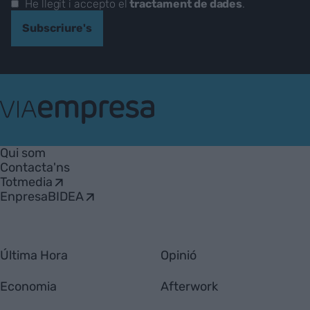
He llegit i accepto el
tractament de dades
.
Subscriure's
VIA
Empresa
Qui som
Contacta'ns
Totmedia
EnpresaBIDEA
Última Hora
Opinió
Economia
Afterwork