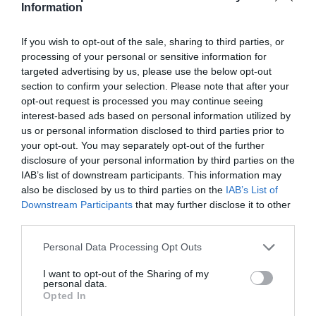
Information
Afegir
VIA Empresa
com a font preferida de
If you wish to opt-out of the sale, sharing to third parties, or
Google de forma gratuïta
processing of your personal or sensitive information for
Estigues informat amb les últimes notícies d'actualitat
targeted advertising by us, please use the below opt-out
ACTIVAR ARA
section to confirm your selection. Please note that after your
opt-out request is processed you may continue seeing
interest-based ads based on personal information utilized by
us or personal information disclosed to third parties prior to
your opt-out. You may separately opt-out of the further
disclosure of your personal information by third parties on the
IAB’s list of downstream participants. This information may
also be disclosed by us to third parties on the
IAB’s List of
Downstream Participants
that may further disclose it to other
third parties.
RELACIONADES
Personal Data Processing Opt Outs
I want to opt-out of the Sharing of my
personal data.
Opted In