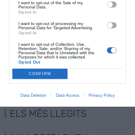
I want to opt-out of the Sale of my
Personal Data.
Opted In
I want to opt-out of processing my
Pluja de premis
Els càmpings
Els càmping
Personal Data for Targeted Advertising.
internacionals pels
catalans tanquen
gironins pot
Opted In
càmpings de
amb un 11% més de
el mercat ho
I want to opt-out of Collection, Use,
Tarragona
visitants
Retention, Sale, and/or Sharing of my
Personal Data that Is Unrelated with the
Purposes for which it was collected.
Opted Out
CONFIRM
Data Deletion
Data Access
Privacy Policy
ELS MÉS LLEGITS