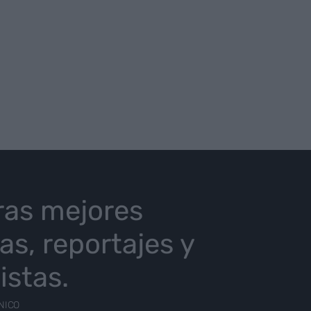
ras mejores
ias, reportajes y
istas.
NICO