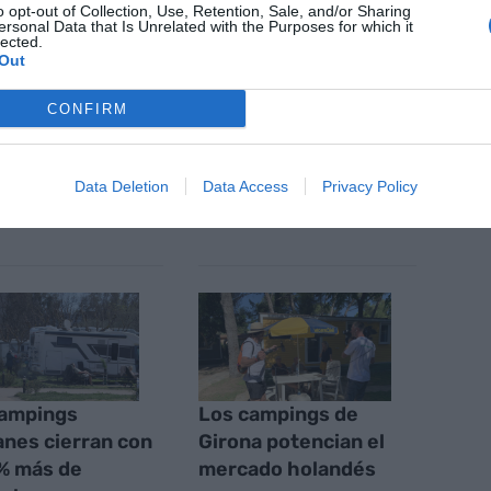
o opt-out of Collection, Use, Retention, Sale, and/or Sharing
ersonal Data that Is Unrelated with the Purposes for which it
nte preferida de Google de
lected.
ACTIVAR AHORA
Out
oticias de actualidad
CONFIRM
AS
Data Deletion
Data Access
Privacy Policy
campings
Los campings de
anes cierran con
Girona potencian el
% más de
mercado holandés