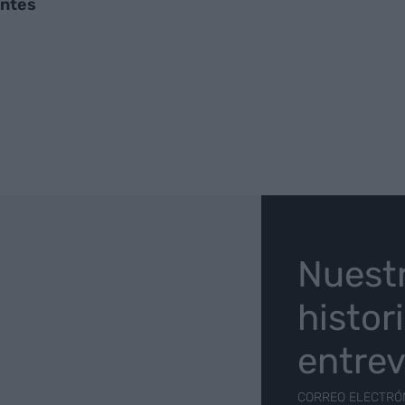
antes
O
Nuest
histor
entrev
CORREO ELECTRÓ