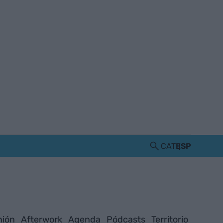
CAT
ESP
nión
Afterwork
Agenda
Pódcasts
Territorio