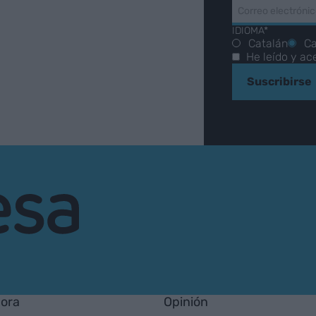
IDIOMA*
Catalán
Ca
He leído y ac
Suscribirse
hora
Opinión