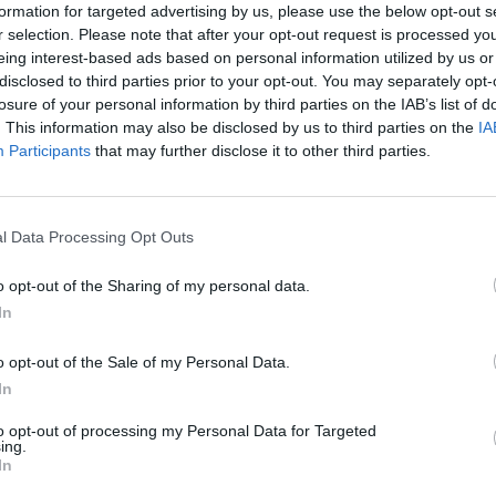
formation for targeted advertising by us, please use the below opt-out s
l 38.569 personas y los albergues 39.412. En el
r selection. Please note that after your opt-out request is processed y
os han incrementado un 7,2% su actividad. Los
eing interest-based ads based on personal information utilized by us or
% en los apartamentos, un 6% en las casas rurales
disclosed to third parties prior to your opt-out. You may separately opt-
losure of your personal information by third parties on the IAB’s list of
. This information may also be disclosed by us to third parties on the
IA
Participants
that may further disclose it to other third parties.
BBVA
ha situado al turismo como uno de los
 buena evolución de la actividad económica en
tro de estudios de la entidad bancaria visualiza un
l Data Processing Opt Outs
o incrementará el número de visitantes y el nivel
o opt-out of the Sharing of my personal data.
á una mejora de la calidad de la oferta. Durante el
In
o de los residentes en Catalunya en viajes subió
llones de euros. Esto significa que cada catalán ha
o opt-out of the Sale of my Personal Data.
a, cuando ha realizado sus vacaciones. En paralelo
In
 y Andalucía son dos de los territorios del
to opt-out of processing my Personal Data for Targeted
 alto número de visitantes.
ing.
In