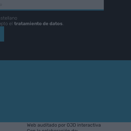
stellano
epto el
tratamiento de datos
.
Web auditado por OJD interactiva
Con la colaboración de: