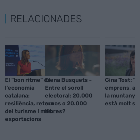
RELACIONADES
El “bon ritme” de
Elena Busquets -
Gina Tost: "
l’economia
Entre el soroll
emprens, al 
catalana:
electoral: 20.000
la muntanya 
resiliència, retorn
euros o 20.000
està molt so
del turisme i més
llibres?
exportacions