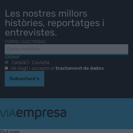
Les nostres millors
històries, reportatges i
entrevistes.
CORREU ELECTRÒNIC
IDIOMA*
Català
Castellà
He llegit i accepto el
tractament de dades
.
Subscriure's
VIA
Empresa
Qui som