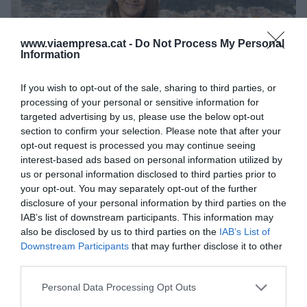
www.viaempresa.cat -
Do Not Process My Personal
Information
If you wish to opt-out of the sale, sharing to third parties, or
processing of your personal or sensitive information for
targeted advertising by us, please use the below opt-out
L’analista econòmica radiografia el context econòmic
section to confirm your selection. Please note that after your
actual per a VIA Empresa | Marc Llibre
opt-out request is processed you may continue seeing
Per tant, hi hauria d’haver una gran reforma de
interest-based ads based on personal information utilized by
us or personal information disclosed to third parties prior to
les polítiques d’ocupació.
your opt-out. You may separately opt-out of the further
disclosure of your personal information by third parties on the
Sí, és un gran tema pendent malgrat que s’hi
IAB’s list of downstream participants. This information may
also be disclosed by us to third parties on the
IAB’s List of
destinin molts recursos, però no es veu
Downstream Participants
that may further disclose it to other
efectivitat. Com es pot incorporar persones de
third parties.
l’atur al mercat laboral? I com es pot incidir en les
Personal Data Processing Opt Outs
orientacions professionals dels joves? Els hem