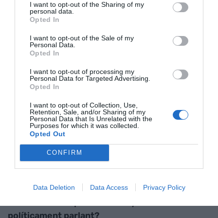
d’informar de quines són les sortides
I want to opt-out of the Sharing of my
personal data.
professionals que trobaran en cada acció
Opted In
formativa. Ara bé, sabem que es necessiten
I want to opt-out of the Sale of my
tècnics de formació professional, enginyers o
Personal Data.
Opted In
tecnòlegs i veiem amb preocupació que no estan
augmentant les matriculacions en aquests
I want to opt-out of processing my
Personal Data for Targeted Advertising.
estudis. Tot depèn de la vocació de cadascú, però
Opted In
pot ser beneficiós per les persones que estan
I want to opt-out of Collection, Use,
dubtant saber quines opcions tenen.
Retention, Sale, and/or Sharing of my
Personal Data that Is Unrelated with the
Purposes for which it was collected.
Opted Out
Els joves, un dels grups de població que més
s’han esmentat en la campanya electoral de les
CONFIRM
pròximes eleccions espanyoles del 23 de juliol
de 2023. No li dona la sensació que en aquests
Data Deletion
Data Access
Privacy Policy
debats electorals per fi es torna a parlar
d’economia després d’uns anys convulsos
políticament parlant?