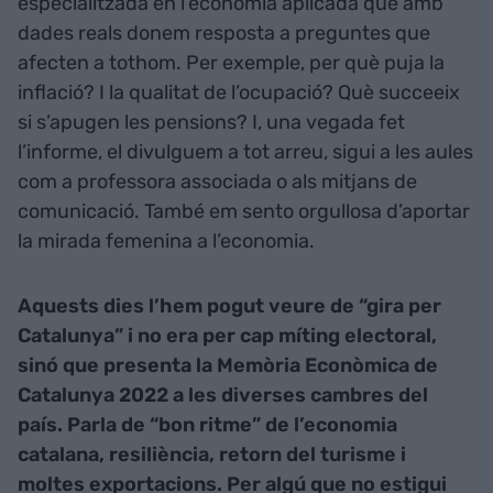
especialitzada en l’economia aplicada que amb
dades reals donem resposta a preguntes que
afecten a tothom. Per exemple, per què puja la
inflació? I la qualitat de l’ocupació? Què succeeix
si s’apugen les pensions? I, una vegada fet
l’informe, el divulguem a tot arreu, sigui a les aules
com a professora associada o als mitjans de
comunicació. També em sento orgullosa d’aportar
la mirada femenina a l’economia.
Aquests dies l’hem pogut veure de “gira per
Catalunya” i no era per cap míting electoral,
sinó que presenta la Memòria Econòmica de
Catalunya 2022 a les diverses cambres del
país. Parla de “bon ritme” de l’economia
catalana, resiliència, retorn del turisme i
moltes exportacions. Per algú que no estigui