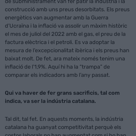
de subministrament van fer patir la indústria i la
construcció amb uns preus desorbitats. Els preus
energètics van augmentar amb la Guerra
d’Ucraïna i la inflació va assolir un màxim històric
el mes de juliol del 2022 amb el gas, el preu de la
factura elèctrica i el petroli. Es va adoptar la
mesura de l’excepcionalitat ibèrica i els preus han
baixat molt. De fet, ara mateix només tenim una
inflació de l’1,9%. Aquí hi ha la “trampa” de
comparar els indicadors amb l’any passat.
Qui va haver de fer grans sacrificis, tal com
indica, va ser la indústria catalana.
Tal dit, tal fet. En aquests moments, la indústria
catalana ha guanyat competitivitat perquè els
costos laborals no han augmentat com si ho han