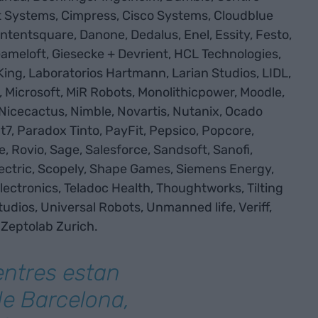
t Systems, Cimpress, Cisco Systems, Cloudblue
ontentsquare, Danone, Dedalus, Enel, Essity, Festo,
meloft, Giesecke + Devrient, HCL Technologies,
, King, Laboratorios Hartmann, Larian Studios, LIDL,
Microsoft, MiR Robots, Monolithicpower, Moodle,
Nicecactus, Nimble, Novartis, Nutanix, Ocado
t7, Paradox Tinto, PayFit, Pepsico, Popcore,
, Rovio, Sage, Salesforce, Sandsoft, Sanofi,
lectric, Scopely, Shape Games, Siemens Energy,
lectronics, Teladoc Health, Thoughtworks, Tilting
tudios, Universal Robots, Unmanned life, Veriff,
 Zeptolab Zurich.
entres estan
 de Barcelona,