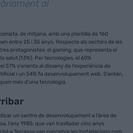
tàriament al
 compta, de mitjana, amb una plantilla de 160
enen entre 25 i 35 anys. Respecte als sectors de les
tres protagonistes: el gaming, que representa el
i la salut (13%). Per tecnologies, el 60%
l 57% s'orienta al disseny de l'experiència de
a artificial i un 54% fa desenvolupament web. S'entén,
oquen més d'una tecnologia.
rribar
adicar un centre de desenvolupament a l’àrea de
a, l'any 1985, que van traslladar cinc anys
i bé a Terrassa van concebre les instal·lacions com