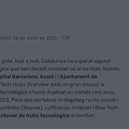
30
Act. 26 de Juliol de 2023 - 7:39
 gota,
hub
a
hub
, Catalunya ha superat aquest
ics que han decidit instal·lar-se al territori. Només
pital Barcelona
,
Acció
i l’
Ajuntament de
Tech Hubs Overview
amb un gran anunci: a
tecnològics s’havia duplicat en només cinc anys,
023. Però des del febrer el degoteig no ha cessat i
mintec (Telavox), Lufthansa, Unilever i Blue Tech
entenar de
hubs
tecnològics
al territori.