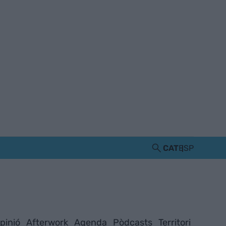
CAT
ESP
pinió
Afterwork
Agenda
Pòdcasts
Territori