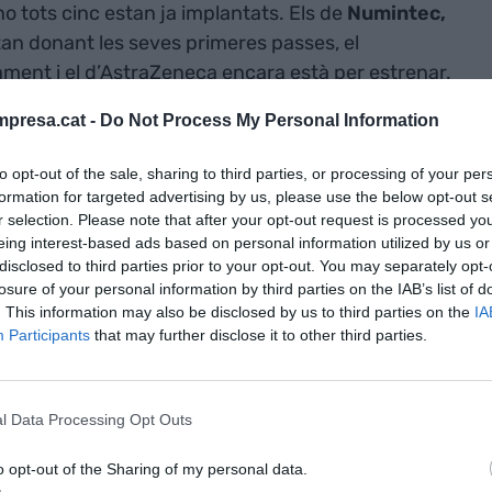
o tots cinc estan ja implantats. Els de
Numintec,
tan donant les seves primeres passes, el
ament i el d’AstraZeneca encara està per estrenar.
hub
de tots cinc: la companyia biofarmacèutica
presa.cat -
Do Not Process My Personal Information
lions d’euros en els pròxims cinc anys i la creació
i d’alta tecnologia.
to opt-out of the sale, sharing to third parties, or processing of your per
formation for targeted advertising by us, please use the below opt-out s
r selection. Please note that after your opt-out request is processed y
bs
no són tot noves obertures. També hi ha
eing interest-based ads based on personal information utilized by us or
ar i modernitzar els centres existents. És el cas de
disclosed to third parties prior to your opt-out. You may separately opt-
nger
, que el juny va anunciar una inversió de 13
losure of your personal information by third parties on the IAB’s list of
. This information may also be disclosed by us to third parties on the
IA
modernitzar el seu centre tecnològic ubicat a Sant
Participants
that may further disclose it to other third parties.
ub
digital que té la companyia a escala mundial,
 els Estats Units. Amb aquesta ampliació, el
crementarà la seva plantilla un 10%, de 300 a 330
l Data Processing Opt Outs
o opt-out of the Sharing of my personal data.