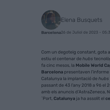
Elena Busquets
26 de Juliol de 2023 - 05:
Barcelona
Com un degoteig constant, gota a
estiu el centenar de
hubs
tecnològ
fa cinc mesos, la
Mobile World Ca
Barcelona
presentaven l’informe
Catalunya la implantació de
hubs
passant de 43 l’any 2018 a 96 el 2
amb els anuncis d’AstraZeneca, Nu
`Port,
Catalunya
ja ha assolit el
c