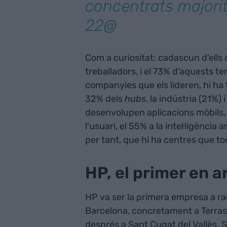
concentrats majori
22@
Com a curiositat: cadascun d'ells
treballadors, i el 73% d'aquests t
companyies que els lideren, hi ha 
32% dels
hubs
, la indústria (21%) 
desenvolupen aplicacions mòbils, e
l'usuari, el 55% a la intel·ligènci
per tant, que hi ha centres que t
HP, el primer en a
HP va ser la primera empresa a r
Barcelona, concretament a Terrass
després a Sant Cugat del Vallès. S