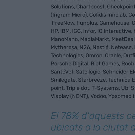
Solutions, Chartboost, Checkpoin
(Ingram Micro), Cofidis Innolab, C
FreeNow, Funplus, Gamehouse, Ga
HP, IBM, IGG, Infor, IO Interactive
ManoMano, MediaMarkt, MeetDeal, 
Mytheresa, N26, Nestlé, Netease, 
Technologies, Omron, Oracle, Outfi
Porsche Digital, Riot Games, Roche
SantéVet, Satellogic, Schneider E
Smilegate, Starbreeze, Technica E
point, Triple dot, T-Systems, Ubi S
Viaplay (NENT), Vodoo, Ypsomed i
El 78% d'aquests c
ubicats a la ciutat