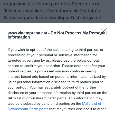
organisme que forma part de la Secretaria de
Telecomunicacions i Transformació Digital, és
l’encarregada de desenvolupar l’estratègia de
ciberseguretat de la Generalitat de Catalunya, així
com d’executar les polítiques públiques en
www.viaempresa.cat -
Do Not Process My Personal
Information
aquesta matèria i contribuir a la sensibilització
quant a ciberprotecció i prevenció per part de la
If you wish to opt-out of the sale, sharing to third parties, or
ciutadania.
processing of your personal or sensitive information for
targeted advertising by us, please use the below opt-out
section to confirm your selection. Please note that after your
Afegir
VIA Empresa
com a font preferida de
opt-out request is processed you may continue seeing
Google de forma gratuïta
interest-based ads based on personal information utilized by
Estigues informat amb les últimes notícies d'actualitat
us or personal information disclosed to third parties prior to
ACTIVAR ARA
your opt-out. You may separately opt-out of the further
disclosure of your personal information by third parties on the
IAB’s list of downstream participants. This information may
also be disclosed by us to third parties on the
IAB’s List of
Downstream Participants
that may further disclose it to other
third parties.