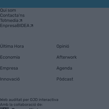
VIA
Empresa
Qui som
Contacta'ns
Totmedia
EnpresaBIDEA
Última Hora
Opinió
Economia
Afterwork
Empresa
Agenda
Innovació
Pòdcast
Web auditat per OJD interactiva
Amb la col·laboració de: