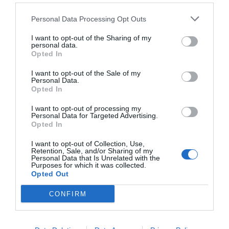
Personal Data Processing Opt Outs
I want to opt-out of the Sharing of my
personal data.
RELACIONADES
Opted In
I want to opt-out of the Sale of my
Personal Data.
Opted In
I want to opt-out of processing my
Personal Data for Targeted Advertising.
Opted In
I want to opt-out of Collection, Use,
Retention, Sale, and/or Sharing of my
La ciberseguretat
Catalunya és la
La indústria
Personal Data that Is Unrelated with the
Purposes for which it was collected.
entra en una nova
tercera regió
espanyola s
Opted Out
era: "Les
europea en
en l'ús de la 
contrasenyes han
captació de
ciberseguret
CONFIRM
quedat obsoletes"
projectes de
descarbonit
ciberseguretat