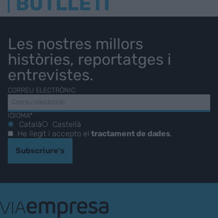
BUTLLETÍ
Les nostres millors
històries, reportatges i
entrevistes.
CORREU ELECTRÒNIC
IDIOMA*
Català
Castellà
He llegit i accepto el
tractament de dades
.
Subscriure's