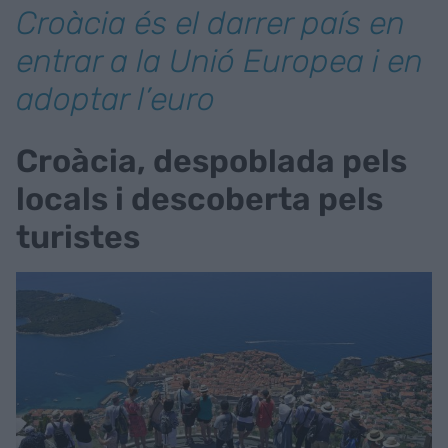
Croàcia és el darrer país en
entrar a la Unió Europea i en
adoptar l’euro
Croàcia, despoblada pels
locals i descoberta pels
turistes