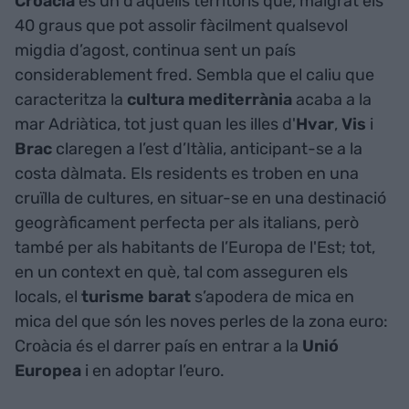
Croàcia
és un d’aquells territoris que, malgrat els
40 graus que pot assolir fàcilment qualsevol
migdia d’agost, continua sent un país
considerablement fred. Sembla que el caliu que
caracteritza la
cultura
mediterrània
acaba a la
mar Adriàtica, tot just quan les illes d'
Hvar
,
Vis
i
Brac
claregen a l’est d’Itàlia, anticipant-se a la
costa dàlmata. Els residents es troben en una
cruïlla de cultures, en situar-se en una destinació
geogràficament perfecta per als italians, però
també per als habitants de l’Europa de l'Est; tot,
en un context en què, tal com asseguren els
locals, el
turisme
barat
s’apodera de mica en
mica del que són les noves perles de la zona euro:
Croàcia és el darrer país en entrar a la
Unió
Europea
i en adoptar l’euro.