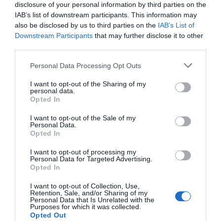
ferroviària i gairebé 27.000
disclosure of your personal information by third parties on the
IAB’s list of downstream participants. This information may
de carretera
also be disclosed by us to third parties on the
IAB’s List of
Downstream Participants
that may further disclose it to other
third parties.
La localitat es va construir entorn de la residència
d’estiu de l’emperador romà Dioclecià, nascut
Personal Data Processing Opt Outs
l’any 245, qui ràpidament es va enamorar de la
I want to opt-out of the Sharing of my
ciutat i va decidir establir-s’hi permanentment
personal data.
Opted In
fins al final de la seva vida. Ell va demanar
construir la torre més alta de Split, el
Mausoleu
I want to opt-out of the Sale of my
Personal Data.
Dioclecià
, i el seu palau, actualment concorregut
Opted In
per milers de turistes. Com en gairebé totes les
I want to opt-out of processing my
ciutats emmurallades, els habitants van
Personal Data for Targeted Advertising.
Opted In
començar a construir els seus habitatges on
podien, dins de la muralla, fet que va donar lloc a
I want to opt-out of Collection, Use,
Retention, Sale, and/or Sharing of my
una ciutat amb uns carrers especialment estrets
Personal Data that Is Unrelated with the
Purposes for which it was collected.
alhora que atractius per als visitants de la ciutat
Opted Out