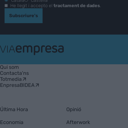
Català
Castellà
He llegit i accepto el
tractament de dades
.
Subscriure's
VIA
Empresa
Qui som
Contacta'ns
Totmedia
EnpresaBIDEA
Última Hora
Opinió
Economia
Afterwork