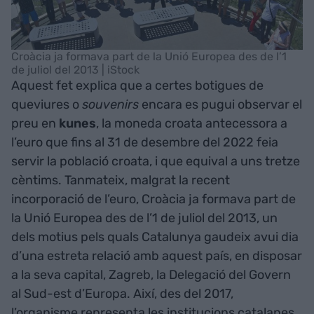
Croàcia ja formava part de la Unió Europea des de l’1
de juliol del 2013 | iStock
Aquest fet explica que a certes botigues de
queviures o
souvenirs
encara es pugui observar el
preu en
kunes
, la moneda croata antecessora a
l’euro que fins al 31 de desembre del 2022 feia
servir la població croata, i que equival a uns tretze
cèntims. Tanmateix, malgrat la recent
incorporació de l’euro, Croàcia ja formava part de
la Unió Europea des de l’1 de juliol del 2013, un
dels motius pels quals Catalunya gaudeix avui dia
d’una estreta relació amb aquest país, en disposar
a la seva capital, Zagreb, la Delegació del Govern
al Sud-est d’Europa. Així, des del 2017,
l’organisme representa les institucions catalanes