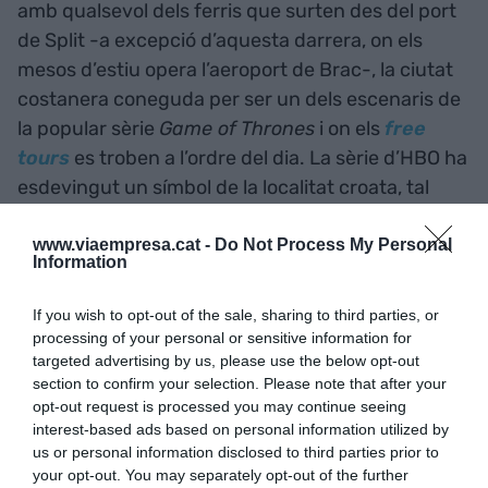
amb qualsevol dels ferris que surten des del port
de Split -a excepció d’aquesta darrera, on els
mesos d’estiu opera l’aeroport de Brac-, la ciutat
costanera coneguda per ser un dels escenaris de
la popular sèrie
Game of Thrones
i on els
free
tours
es troben a l’ordre del dia. La sèrie d’HBO ha
esdevingut un símbol de la localitat croata, tal
com les botigues de
souvenirs
o el mateix museu
de la sèrie ho mostren als turistes des de la
www.viaempresa.cat -
Do Not Process My Personal
Information
principal ciutat de la regió de Dalmàcia i la segona
més poblada de Croàcia.
If you wish to opt-out of the sale, sharing to third parties, or
processing of your personal or sensitive information for
targeted advertising by us, please use the below opt-out
Croàcia compta amb 24
section to confirm your selection. Please note that after your
aeroports, més de 2.500
opt-out request is processed you may continue seeing
interest-based ads based on personal information utilized by
quilòmetres de xarxa
us or personal information disclosed to third parties prior to
your opt-out. You may separately opt-out of the further