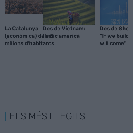
La Catalunya
Des de Vietnam:
Des de Shen
(econòmica) dels 8
l’amic americà
"If we build i
milions d'habitants
will come"
ELS MÉS LLEGITS