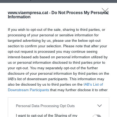
una carretera convencional (amb un sol carril per
sentit) que a les autovies o autopistes".
www.viaempresa.cat -
Do Not Process My Personal
Information
L'Arrabassada torna a liderar
If you wish to opt-out of the sale, sharing to third parties, or
processing of your personal or sensitive information for
la
black list
dels trams amb
targeted advertising by us, please use the below opt-out
section to confirm your selection. Please note that after your
més risc d'accident de
opt-out request is processed you may continue seeing
Catalunya
interest-based ads based on personal information utilized by
us or personal information disclosed to third parties prior to
your opt-out. You may separately opt-out of the further
Fent un rànquing de carreteres, l'Arrabassada
disclosure of your personal information by third parties on the
IAB’s list of downstream participants. This information may
torna a liderar la
black list
i a situar-se com el tram
also be disclosed by us to third parties on the
IAB’s List of
amb més risc d'accident de Catalunya, amb una
Downstream Participants
that may further disclose it to other
mitjana de 4 accidents amb morts o ferits greus
third parties.
anuals en l'últim trienni. Flores sF'ha mostrat
Personal Data Processing Opt Outs
satisfet perquè "a totes les carreteres que surten
I want to opt-out of the Sharing of my
al rànquing tenim una actuació en marxa per a