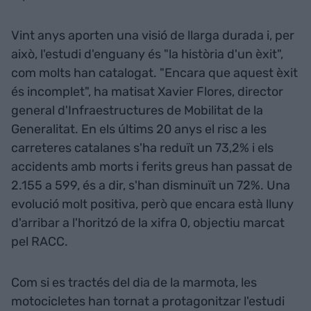
Vint anys aporten una visió de llarga durada i, per
això, l'estudi d'enguany és "la història d'un èxit",
com molts han catalogat. "Encara que aquest èxit
és incomplet", ha matisat Xavier Flores, director
general d'Infraestructures de Mobilitat de la
Generalitat. En els últims 20 anys el risc a les
carreteres catalanes s'ha reduït un 73,2% i els
accidents amb morts i ferits greus han passat de
2.155 a 599, és a dir, s'han disminuït un 72%. Una
evolució molt positiva, però que encara està lluny
d'arribar a l'horitzó de la xifra 0, objectiu marcat
pel RACC.
Com si es tractés del dia de la marmota, les
motocicletes han tornat a protagonitzar l'estudi