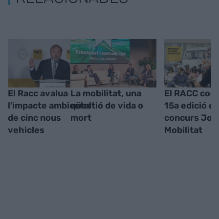
El Racc avalua
La mobilitat, una
El RACC conv
l'impacte ambiental
qüestió de vida o
15a edició de
de cinc nous
mort
concurs Jove
vehicles
Mobilitat