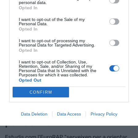
personal data.
reduir la perillositat".
Opted In
I want to opt-out of the Sale of my
Personal Data.
Però en aquesta avaluació també hi ha
Opted In
una white list, encapçalada pel tram de l'AP-7
I want to opt-out of processing my
entre Figueres i Girona, el tram amb menys risc de
Personal Data for Targeted Advertising.
tota Catalunya. No ha registrat cap accident
Opted In
mortal o greu durant aquest període, tot i la seva
I want to opt-out of Collection, Use,
Retention, Sale, and/or Sharing of my
intensitat (més de 32.000 vehicles diaris).
Personal Data that Is Unrelated with the
Purposes for which it was collected.
Opted Out
Els nous reptes del
CONFIRM
trànsit: l'alliberament dels
peatges i els efectes de la
Data Deletion
Data Access
Privacy Policy
pandèmia
Estudis com l'EuroRAP "serveixen per a orientar