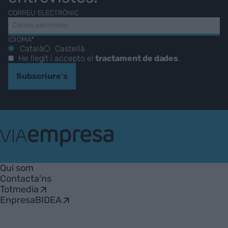
CORREU ELECTRÒNIC
IDIOMA*
Català
Castellà
He llegit i accepto el
tractament de dades
.
Subscriure's
VIA
Empresa
Qui som
Contacta'ns
Totmedia
EnpresaBIDEA