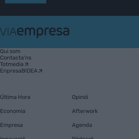
VIA
Empresa
Qui som
Contacta'ns
Totmedia
EnpresaBIDEA
Última Hora
Opinió
Economia
Afterwork
Empresa
Agenda