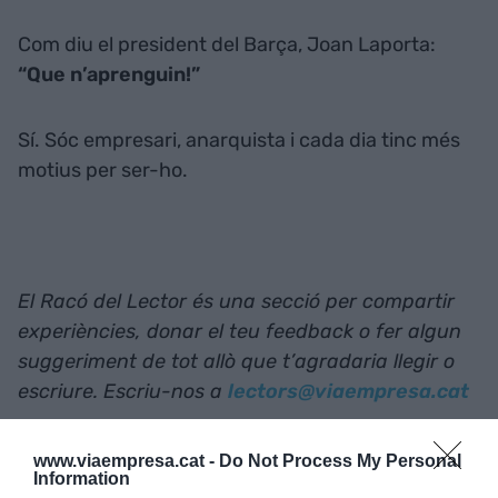
Com diu el president del Barça, Joan Laporta:
“Que n’aprenguin!”
Sí. Sóc empresari, anarquista i cada dia tinc més
motius per ser-ho.
El Racó del Lector és una secció per compartir
experiències, donar el teu feedback o fer algun
suggeriment de tot allò que t’agradaria llegir o
escriure. Escriu-nos a
lectors@viaempresa.cat
www.viaempresa.cat -
Do Not Process My Personal
Afegir
VIA Empresa
com a font preferida de
Information
Google de forma gratuïta