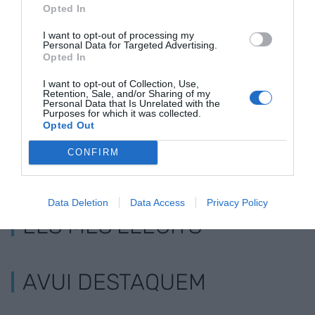
"Com a català,
Si tenim un mal
Com era allò
Opted In
comprar-ho tot per
servei amb una
empreses n
Amazon és una
aerolínia, cal
venien a Cat
I want to opt-out of processing my
Personal Data for Targeted Advertising.
irresponsabilitat"
reclamar sempre,
pel procés?
Opted In
fins al final
I want to opt-out of Collection, Use,
Retention, Sale, and/or Sharing of my
Personal Data that Is Unrelated with the
Purposes for which it was collected.
Opted Out
CONFIRM
Data Deletion
Data Access
Privacy Policy
ELS MÉS LLEGITS
AVUI DESTAQUEM