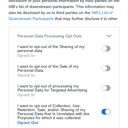
disclosure of your personal information by third parties on the
balanç de les empreses fins
IAB’s list of downstream participants. This information may
a rebentar-les per dins: és el
also be disclosed by us to third parties on the
IAB’s List of
Downstream Participants
that may further disclose it to other
deute barat
escampat
third parties.
massivament pels mercats
Personal Data Processing Opt Outs
en èpoques de tipus
I want to opt-out of the Sharing of my
personal data.
d’interès baixos
Opted In
I want to opt-out of the Sale of my
Personal Data.
Amb els exemples vistos de Grifols i Celsa, amb
Opted In
desenllaç de moment oposats, a qui més qui
I want to opt-out of processing my
menys li vindrà al cap el
Barça
, que també pateix
Personal Data for Targeted Advertising.
Opted In
aquesta patologia de l’endeutament mòrbid i que
sobreviu amb la fragilitat d’un castell de cartes.
I want to opt-out of Collection, Use,
Retention, Sale, and/or Sharing of my
Només donant un cop d’ull a les xifres més
Personal Data that Is Unrelated with the
Purposes for which it was collected.
bàsiques ja trobem motius per tremolar pel futur
Opted Out