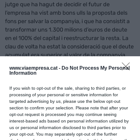
jutge que ha hagut de decidir el futur de
l’empresa ha vist amb bons ulls la proposta dels
fons per salvar la companyia, i que ha consistit a
transformar uns 1.300 milions d’euros de deute
en el 100% del capital i reestructurar la resta. La
clau de volta ha estat la consideració que el deute
acumulat era superior al valor de la companyia.
Amb aquesta sentència, Rubiralta i la seva família
www.viaempresa.cat -
Do Not Process My Personal
perden del tot la firma que havia estat el pal de
Information
paller del seu imperi des dels anys seixanta. La
soga s’ha acabat tancant.
If you wish to opt-out of the sale, sharing to third parties, or
processing of your personal or sensitive information for
targeted advertising by us, please use the below opt-out
Hi ha una substància que
section to confirm your selection. Please note that after your
opt-out request is processed you may continue seeing
sovint té el risc de créixer
interest-based ads based on personal information utilized by
us or personal information disclosed to third parties prior to
descontroladament al
your opt-out. You may separately opt-out of the further