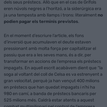
dels seus préstecs. Allò que en el cas de Grífols
eren núvols negres a l’horitzó, a la siderúrgica era
ja una tempesta amb llamps i trons: literalment
no
podien pagar els terminis previstos
.
En el moment d’escriure l’article, els fons
d’inversió que acumulaven el deute estaven
pressionant amb molta força per capitalitzar el
passiu que era a les seves mans, és a dir, per
transformar en accions de l’empresa els préstecs
impagats. En aquell escrit acabàvem dient que
“la
soga al voltant del coll de Celsa es va estrenyent a
gran velocitat, perquè ja han vençut 400 milions
en préstecs que han quedat impagats i n’hi ha
980 en camí, a banda de préstecs bancaris per
525 milions més. Caldrà estar atents a aquest
combat multimilionari pel control de l’empresa,