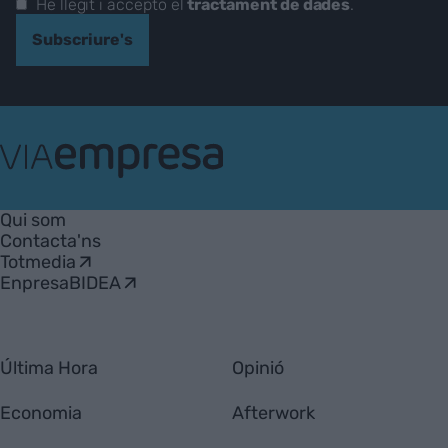
He llegit i accepto el
tractament de dades
.
Subscriure's
VIA
Empresa
Qui som
Contacta'ns
Totmedia
EnpresaBIDEA
Última Hora
Opinió
Economia
Afterwork