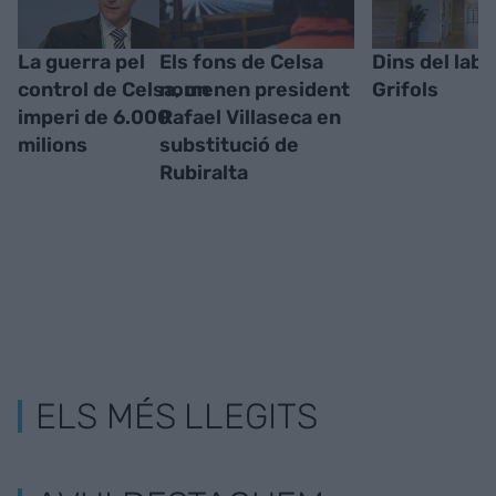
La guerra pel
Els fons de Celsa
Dins del labe
control de Celsa, un
nomenen president
Grifols
imperi de 6.000
Rafael Villaseca en
milions
substitució de
Rubiralta
ELS MÉS LLEGITS