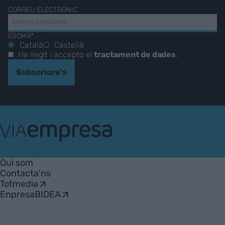
CORREU ELECTRÒNIC
IDIOMA*
Català
Castellà
He llegit i accepto el
tractament de dades
.
Subscriure's
VIA
Empresa
Qui som
Contacta'ns
Totmedia
EnpresaBIDEA