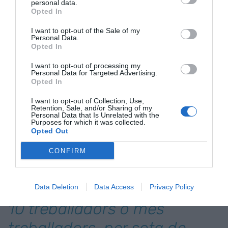
personal data.
es mantenen fortes, amb una taxa de cobertura
Opted In
que arriba al 90% i un saldo positiu amb Europa
I want to opt-out of the Sale of my
per tercer any consecutiu.
Personal Data.
Opted In
I want to opt-out of processing my
Aquesta resistència s’explica per una major
Personal Data for Targeted Advertising.
especialització en sectors de més valor afegit que
Opted In
aposten per la innovació, i una certa
I want to opt-out of Collection, Use,
Retention, Sale, and/or Sharing of my
reindustrialització en marxa. De fet, la despesa en
Personal Data that Is Unrelated with the
R+D empresarial ha crescut un extraordinari 60%
Purposes for which it was collected.
Opted Out
acumulat els darreres tres anys.
CONFIRM
Només un 11,5% de les
empreses catalanes tenen
Data Deletion
Data Access
Privacy Policy
10 treballadors o més