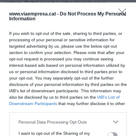
entorn. Catalunya ha vist créixer la seva
productivitat per hora treballada un 2,4%
www.viaempresa.cat -
Do Not Process My Personal
Information
acumulat els anys 2022 i 2023, mentre que a
França, Itàlia o Alemanya ha retrocedit. Bones
If you wish to opt-out of the sale, sharing to third parties, or
notícies, però insuficients.
processing of your personal or sensitive information for
targeted advertising by us, please use the below opt-out
La indústria aguanta, però
section to confirm your selection. Please note that after your
opt-out request is processed you may continue seeing
necessita guanyar
interest-based ads based on personal information utilized by
us or personal information disclosed to third parties prior to
dimensió
your opt-out. You may separately opt-out of the further
disclosure of your personal information by third parties on the
IAB’s list of downstream participants. This information may
En un context europeu marcat per la crisi
also be disclosed by us to third parties on the
IAB’s List of
industrial, la indústria catalana ha resistit molt
Downstream Participants
that may further disclose it to other
millor. El seu valor afegit brut ha augmentat un
third parties.
9,1% acumulat els dos últims anys (2023-2024),
Personal Data Processing Opt Outs
mentre que el de la UE ha caigut un 1,7% en el
I want to opt-out of the Sharing of my
mateix període. També les exportacions de béns