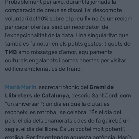
Probablement per això, durant la jornada la
comparació de preus es dissol, i el descompte
voluntari del 10% sobre el preu fix no és un reclam
per caçar ofertes, sinó un recordatori de
l'excepcionalitat de la data. Una singularitat que
també es fa notar en els petits gestos: tiquets de
TMB
amb missatges d’amor, equipaments
culturals engalanats i portes obertes per visitar
edificis emblemàtics de franc.
Marià Marín
, secretari tècnic del
Gremi de
Llibreters de Catalunya
, descriu Sant Jordi com
“un aniversari”: un dia en què la ciutat es
reconeix, es retroba i se celebra. “És el dia del
país, el dia dels enamorats i, des de fa gairebé un
segle, el dia del llibre. És un còctel molt potent”,
explica. Per fer entendre aquesta potència, Marín