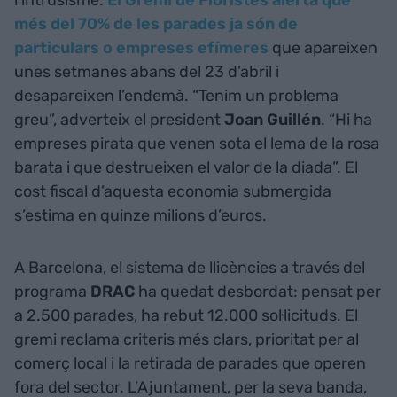
l’intrusisme.
El Gremi de Floristes alerta que
més del 70% de les parades ja són de
particulars o empreses efímeres
que apareixen
unes setmanes abans del 23 d’abril i
desapareixen l’endemà. “Tenim un problema
greu”, adverteix el president
Joan Guillén
. “Hi ha
empreses pirata que venen sota el lema de la rosa
barata i que destrueixen el valor de la diada”. El
cost fiscal d’aquesta economia submergida
s’estima en quinze milions d’euros.
A Barcelona, el sistema de llicències a través del
programa
DRAC
ha quedat desbordat: pensat per
a 2.500 parades, ha rebut 12.000 sol·licituds. El
gremi reclama criteris més clars, prioritat per al
comerç local i la retirada de parades que operen
fora del sector. L’Ajuntament, per la seva banda,