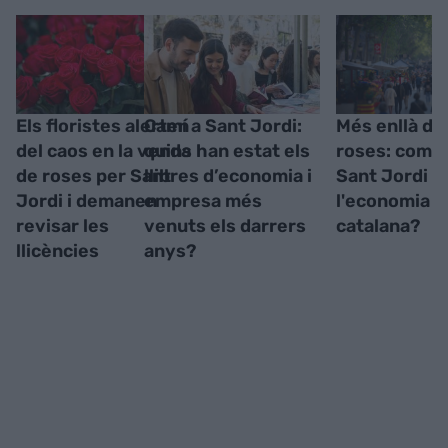
Els floristes alerten
Camí a Sant Jordi:
Més enllà de l
del caos en la venda
quins han estat els
roses: com a
de roses per Sant
llibres d’economia i
Sant Jordi a
Jordi i demanen
empresa més
l'economia
revisar les
venuts els darrers
catalana?
llicències
anys?