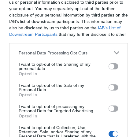
us or personal information disclosed to third parties prior to
your opt-out. You may separately opt-out of the further
disclosure of your personal information by third parties on the
IAB’s list of downstream participants. This information may
also be disclosed by us to third parties on the
IAB’s List of
Llibres exposats al taulell d’una de les parades de la
Downstream Participants
that may further disclose it to other
plaça Reial amb motiu de la diada de Sant Jordi |
Mònica Moreno (Imatges Barcelona)
third parties.
Preguntat pel calendari i els pics de màxima
Personal Data Processing Opt Outs
intensitat del llibre, Marín argumenta que el sector
editorial europeu en té dos de claríssims. El primer
I want to opt-out of the Sharing of my
personal data.
és la tardor: el quadrimestre que va de setembre
Opted In
a
Nadal
concentra el gruix de la facturació a tota
I want to opt-out of the Sale of my
l’Europa Occidental. “És quan surten
Personal Data.
Opted In
pràcticament totes les novetats, quan es lliura el
Nobel a primers d’octubre i quan se celebra la
Fira
I want to opt-out of processing my
Personal Data for Targeted Advertising.
de Frankfurt
, el gran epicentre mundial de la
Opted In
indústria del llibre”, explica. França, Alemanya o
I want to opt-out of Collection, Use,
Itàlia encadenen fires literàries en aquestes dates,
Retention, Sale, and/or Sharing of my
Personal Data that Is Unrelated with the