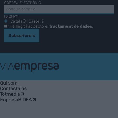
CORREU ELECTRÒNIC
IDIOMA*
Català
Castellà
He llegit i accepto el
tractament de dades
.
Subscriure's
VIA
Empresa
Qui som
Contacta'ns
Totmedia
EnpresaBIDEA