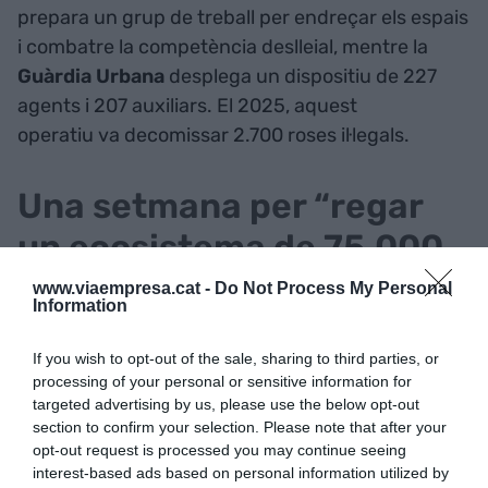
prepara un grup de treball per endreçar els espais
i combatre la competència deslleial, mentre la
Guàrdia Urbana
desplega un dispositiu de 227
agents i 207 auxiliars. El 2025, aquest
operatiu va decomissar 2.700 roses il·legals.
Una setmana per “regar
un ecosistema de 75.000
títols”
www.viaempresa.cat -
Do Not Process My Personal
Information
If you wish to opt-out of the sale, sharing to third parties, or
processing of your personal or sensitive information for
targeted advertising by us, please use the below opt-out
section to confirm your selection. Please note that after your
opt-out request is processed you may continue seeing
interest-based ads based on personal information utilized by