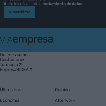
He leído y acepto el
tratamiento de datos
.
Suscribirse
VIA
Empresa
Quiénes somos
Contáctanos
Totmedia
EnpresaBIDEA
Última hora
Opinión
Economía
Afterwork