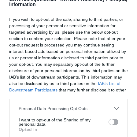
Information
un ecosistema de 75.000
títulos”
If you wish to opt-out of the sale, sharing to third parties, or
processing of your personal or sensitive information for
targeted advertising by us, please use the below opt-out
section to confirm your selection. Please note that after your
opt-out request is processed you may continue seeing
interest-based ads based on personal information utilized by
us or personal information disclosed to third parties prior to
your opt-out. You may separately opt-out of the further
disclosure of your personal information by third parties on the
IAB’s list of downstream participants. This information may
also be disclosed by us to third parties on the
IAB’s List of
Downstream Participants
that may further disclose it to other
third parties.
Libros expuestos en el mostrador de una de las
Personal Data Processing Opt Outs
paradas de la Plaça Reial con motivo del día de Sant
Jordi | Mònica Moreno (Imatges Barcelona)
I want to opt-out of the Sharing of my
Preguntado por el calendario y los picos de
personal data.
Opted In
máxima intensidad del libro, Marín argumenta que