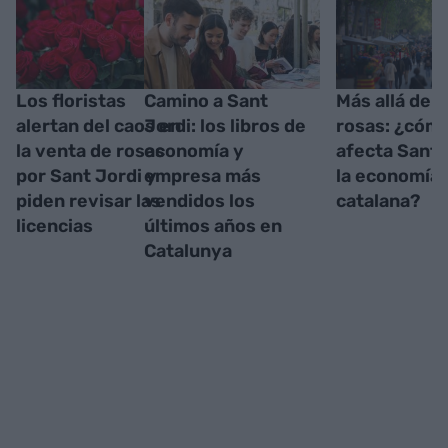
Los floristas
Camino a Sant
Más allá de l
alertan del caos en
Jordi: los libros de
rosas: ¿cóm
la venta de rosas
economía y
afecta Sant 
por Sant Jordi y
empresa más
la economía
piden revisar las
vendidos los
catalana?
licencias
últimos años en
Catalunya