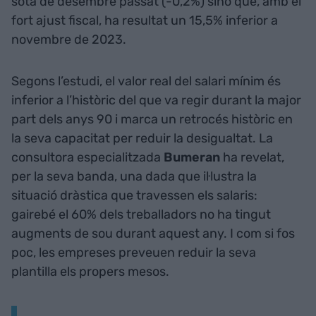
sota de desembre passat (-0,2%) sinó que, amb el
fort ajust fiscal, ha resultat un 15,5% inferior a
novembre de 2023.
Segons l’estudi, el valor real del salari mínim és
inferior a l’històric del que va regir durant la major
part dels anys 90 i marca un retrocés històric en
la seva capacitat per reduir la desigualtat. La
consultora especialitzada
Bumeran
ha revelat,
per la seva banda, una dada que il·lustra la
situació dràstica que travessen els salaris:
gairebé el 60% dels treballadors no ha tingut
augments de sou durant aquest any. I com si fos
poc, les empreses preveuen reduir la seva
plantilla els propers mesos.