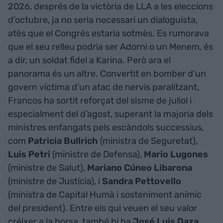
2026, després de la victòria de LLA a les eleccions
d’octubre, ja no seria necessari un dialoguista,
atès que el Congrés estaria sotmès. Es rumorava
que el seu relleu podria ser Adorni o un Menem, és
a dir, un soldat fidel a Karina. Però ara el
panorama és un altre. Convertit en bomber d’un
govern víctima d’un atac de nervis paralitzant,
Francos ha sortit reforçat del sisme de juliol i
especialment del d’agost, superant la majoria dels
ministres enfangats pels escàndols successius,
com
Patricia Bullrich
(ministra de Seguretat),
Luis Petri
(ministre de Defensa),
Mario Lugones
(ministre de Salut),
Mariano Cúneo Libarona
(ministre de Justícia), i
Sandra Pettovello
(ministra de Capital Humà i sosteniment anímic
del president). Entre els qui veuen el seu valor
créixer a la borsa, també hi ha
José Luis Daza
,