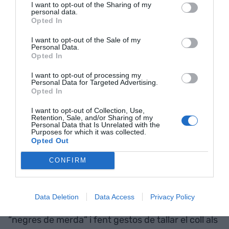
I want to opt-out of the Sharing of my
personal data.
Opted In
I want to opt-out of the Sale of my
Personal Data.
Opted In
I want to opt-out of processing my
Personal Data for Targeted Advertising.
Opted In
I want to opt-out of Collection, Use,
El president d'Argentina, Javier Milei, amb una
Retention, Sale, and/or Sharing of my
Personal Data that Is Unrelated with the
motoserra | EP
Purposes for which it was collected.
Queden gravades en cada elector les imatges
Opted Out
de
Lomas de Zamora. La imatge de banda
CONFIRM
delinqüent, mafiosa, que ofereixen Milei, la seva
comitiva i els seus escortes armats pujats a
una
pick-up
de model narco, amb
Sebastián
Data Deletion
Data Access
Privacy Policy
Pareja
, el responsable de campanya, dient
“negres de merda” i fent gestos de tallar el coll als