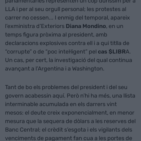
parlamentàries representen un cop duríssim per a
LLA i per al seu orgull personal; les protestes al
carrer no cessen... I enmig del temporal, apareix
l’exministra d’Exteriors
Diana Mondino
, en un
temps figura pròxima al president, amb
declaracions explosives contra ell i a qui titlla de
“corrupte” o de “poc intel·ligent” pel
cas $LIBR
A.
Un cas, per cert, la investigació del qual continua
avançant a l’Argentina i a Washington.
Tant de bo els problemes del president i del seu
govern acabessin aquí. Però n’hi ha més, una llista
interminable acumulada en els darrers vint
mesos: el deute creix exponencialment, en menor
mesura que la sequera de dòlars a les reserves del
Banc Central; el crèdit s’esgota i els vigilants dels
venciments de pagament fan cua a les portes de