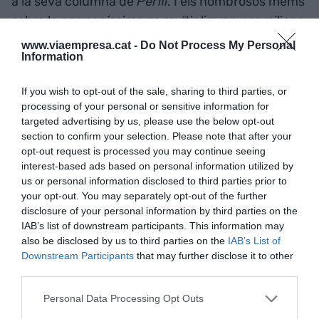
a la seva columna de
Perfil
. I els nombrosos mems
sobre la germaníssima es multipliquen per milions
a tot el país, com a expressió del malestar dels
www.viaempresa.cat -
Do Not Process My Personal
Information
argentins, sense més armes que l’humor i l’enginy
davant el sistema de corrupció més cruel a escala
If you wish to opt-out of the sale, sharing to third parties, or
nacional que hagi vist el país en temps
processing of your personal or sensitive information for
democràtics. Un aparell amb epicentre a Karina
targeted advertising by us, please use the below opt-out
Milei, seu a la Casa Rosada i extensions al Chaco, a
section to confirm your selection. Please note that after your
opt-out request is processed you may continue seeing
Misiones, a Santa Cruz, a Santiago del Estero, a les
interest-based ads based on personal information utilized by
terminals del qual els fons recaptats de manera
us or personal information disclosed to third parties prior to
irregular acabaven en comptes personals.
your opt-out. You may separately opt-out of the further
disclosure of your personal information by third parties on the
IAB’s list of downstream participants. This information may
Mentrestant, el degoteig diari d’àudios dibuixa un
also be disclosed by us to third parties on the
IAB’s List of
escenari escabrós, similar al pitjor Palermo dels
Downstream Participants
that may further disclose it to other
third parties.
administradors corleonesos.
Personal Data Processing Opt Outs