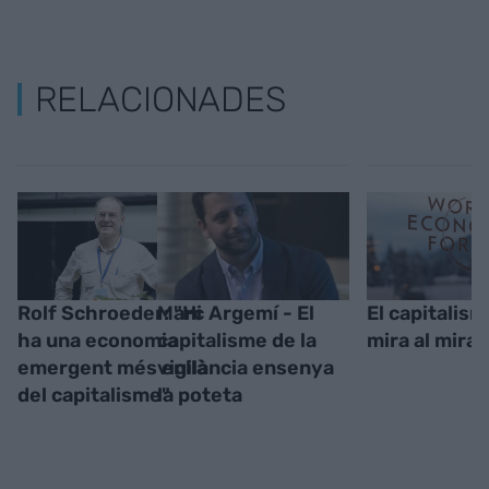
RELACIONADES
Rolf Schroeder: "Hi
Marc Argemí - El
El capitalism
ha una economia
capitalisme de la
mira al mirall
emergent més enllà
vigilància ensenya
del capitalisme"
la poteta