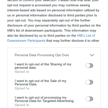
quantitat d'intangibles que tenen i hem fet una
opt-out request is processed you may continue seeing
barreja entre enquestes a negocis i enquestes
interest-based ads based on personal information utilized by
us or personal information disclosed to third parties prior to
existents per entrenar i calibrar alguns elements.
your opt-out. You may separately opt-out of the further
Les ciutats seran més importants i han de tenir la
disclosure of your personal information by third parties on the
llibertat per créixer i aprofitar al màxim les
IAB’s list of downstream participants. This information may
also be disclosed by us to third parties on the
IAB’s List of
sinergies de l'economia intangible per afavorir la
Downstream Participants
that may further disclose it to other
planificació urbana i les polítiques d'habitatge.
third parties.
Personal Data Processing Opt Outs
Sona bé.
I want to opt-out of the Sharing of my
personal data.
Comprendre el canvi de paradigma, ens ajudarà a
Opted In
abordar qüestions clau com la innovació i el
I want to opt-out of the Sale of my
creixement, la desigualtat, la competència i la
Personal Data.
Opted In
reforma de polítiques.
I want to opt-out of processing my
Personal Data for Targeted Advertising.
Opted In