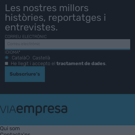
Les nostres millors
històries, reportatges i
entrevistes.
CORREU ELECTRÒNIC
IDIOMA*
Català
Castellà
He llegit i accepto el
tractament de dades
.
Subscriure's
VIA
Empresa
Qui som
Contacta'ns