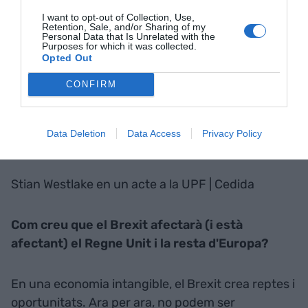
I want to opt-out of Collection, Use,
Retention, Sale, and/or Sharing of my
Personal Data that Is Unrelated with the
Purposes for which it was collected.
Opted Out
CONFIRM
Data Deletion
Data Access
Privacy Policy
Stian
Westlake
en un acte a la
UPF
| Cedida
Com creu que el
Brexit
afectarà (i està
afectant) el Regne Unit i la resta d'Europa?
En una economia intangible, el
Brexit
crea reptes i
oportunitats. Ara per ara, no podem ser