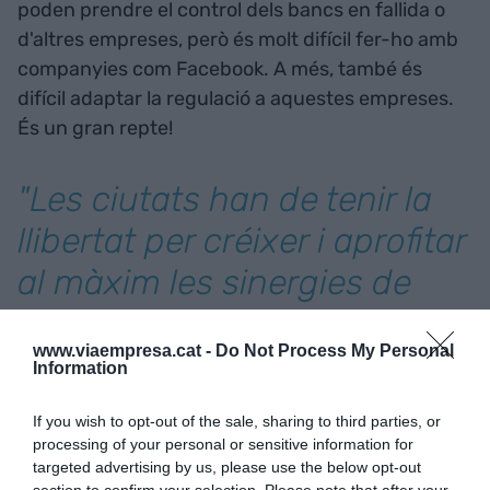
poden prendre el control dels bancs en fallida o
d'altres empreses, però és molt difícil fer-ho amb
companyies com
Facebook
. A més, també és
difícil adaptar la regulació a aquestes empreses.
És un gran repte!
"Les ciutats han de tenir la
llibertat per créixer i aprofitar
al màxim les sinergies de
l'economia intangible"
www.viaempresa.cat -
Do Not Process My Personal
Information
Com podem mesurar aquests actius
intangibles?
If you wish to opt-out of the sale, sharing to third parties, or
processing of your personal or sensitive information for
targeted advertising by us, please use the below opt-out
Hem passat molts anys mesurant país per país la
section to confirm your selection. Please note that after your