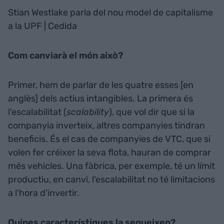
Stian
Westlake
parla del nou model de capitalisme
a la
UPF
| Cedida
Com canviarà el món això?
Primer, hem de parlar de les quatre esses [en
anglès] dels actius intangibles. La primera és
l'escalabilitat (
scalability
), que vol dir que si la
companyia inverteix, altres companyies tindran
beneficis. És el cas de companyies de
VTC
, que si
volen fer créixer la seva flota, hauran de comprar
més vehicles. Una fàbrica, per exemple, té un límit
productiu, en canvi, l'escalabilitat no té limitacions
a l'hora d'invertir.
Quines característiques la segueixen?