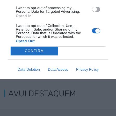
amb més visitants,
recaptació
turisme
I want to opt-out of processing my
despesa i
d'impostos de l'ATC
Personal Data for Targeted Advertising.
pernoctacions
un 6,1% el 2018
Opted In
I want to opt-out of Collection, Use,
Retention, Sale, and/or Sharing of my
Personal Data that Is Unrelated with the
Purposes for which it was collected.
Opted Out
CONFIRM
Data Deletion
Data Access
Privacy Policy
ELS MÉS LLEGITS
AVUI DESTAQUEM