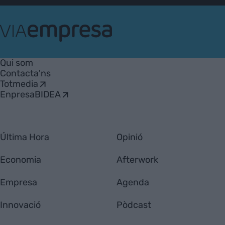
VIA
Empresa
Qui som
Contacta'ns
Totmedia
EnpresaBIDEA
Última Hora
Opinió
Economia
Afterwork
Empresa
Agenda
Innovació
Pòdcast