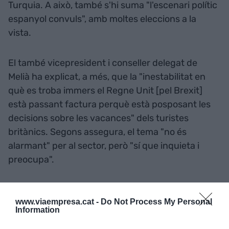
Turquia. A això, també s'hi suma "l'escenari polític
espanyol convuls", amb moltes eleccions a la
vista.
El també vicepresident i conseller delegat de
Melià ha explicat, a més, que la "inestabilitat en
què es troba immers el Regne Unit [pel Brexit]
està passant factura perquè està posposant les
decisions sobre les vacances" dels turistes
britànics. Segons assegura, el tema "no és
alarmant" per al sector, però "sí que inquieta i
preocupa".
Afegir
VIA Empresa
com a font preferida de
www.viaempresa.cat -
Do Not Process My Personal
Google de forma gratuïta
Information
Estigues informat amb les últimes notícies d'actualitat
ACTIVAR ARA