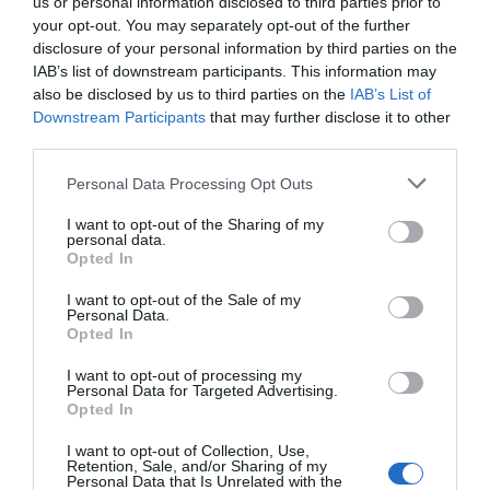
us or personal information disclosed to third parties prior to
Next Generation.
your opt-out. You may separately opt-out of the further
disclosure of your personal information by third parties on the
IAB’s list of downstream participants. This information may
Malgrat que en general les perspectives
also be disclosed by us to third parties on the
IAB’s List of
econòmiques per a aquests dos anys són
Downstream Participants
that may further disclose it to other
third parties.
favorables, el Govern avisa que persisteixen
riscos com la guerra aranzelària, la feblesa de la
Personal Data Processing Opt Outs
zona euro, les tensions geopolítiques a Ucraïna o
I want to opt-out of the Sharing of my
l'Orient Mitjà, l'enduriment de les condicions
personal data.
Opted In
financeres o la inestabilitat política i
pressupostària en països properes com França.
I want to opt-out of the Sale of my
Personal Data.
Opted In
Pel que fa a l'evolució del mercat de treball, les
I want to opt-out of processing my
previsions apunten que es continuarà generant
Personal Data for Targeted Advertising.
Opted In
ocupació, però a un ritme més moderat que en
anys anteriors. Concretament, preveu uns
I want to opt-out of Collection, Use,
Retention, Sale, and/or Sharing of my
110.000 nous llocs de treball entre aquest any i el
Personal Data that Is Unrelated with the