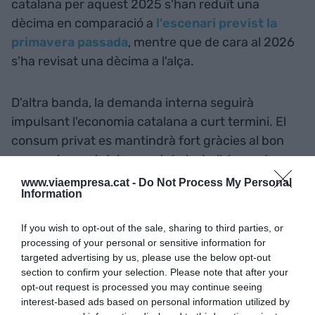
catalana per aquest 2025 s'han reduït una
dècima en comparació a
l'escenari previst la
primavera passada
, mentre que de cara al 2026
s'ha revisat una dècima a l'alça.
D'altra banda, la demanda interna seguirà
impulsant l'economia catalana a curt termini. El
consum privat es mantindrà fort gràcies al bon
comportament del mercat de treball, la renda
disponible i el creixement de la població. La
www.viaempresa.cat -
Do Not Process My Personal
Information
inversió serà el component de la demanda interna
que experimentarà un avanç més significatiu i
If you wish to opt-out of the sale, sharing to third parties, or
guanyarà protagonisme com a motor de
processing of your personal or sensitive information for
creixement, segons el Departament d'Economia i
targeted advertising by us, please use the below opt-out
Finances. Hi influiran positivament la millora de
section to confirm your selection. Please note that after your
opt-out request is processed you may continue seeing
les condicions de finançament, el baix nivell
interest-based ads based on personal information utilized by
d'endeutament empresarial o el suport dels fons