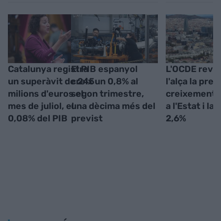
Catalunya registra
El PIB espanyol
L'OCDE revis
un superàvit de 245
creix un 0,8% al
l'alça la prev
milions d'euros el
segon trimestre,
creixement d
mes de juliol, el
una dècima més del
a l'Estat i la 
0,08% del PIB
previst
2,6%