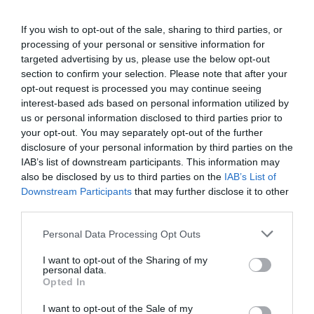
comissió d’Urbanisme de la Generalitat, i propietat
If you wish to opt-out of the sale, sharing to third parties, or
de la Caixa. A hores d’ara, encara que guardin un
processing of your personal or sensitive information for
prudent silenci, són els ajuntaments afectats els
targeted advertising by us, please use the below opt-out
principals interessats que el projecte del Hard
section to confirm your selection. Please note that after your
Rock tiri endavant amb el suport dels respectius
opt-out request is processed you may continue seeing
interest-based ads based on personal information utilized by
partits, socialistes i exconvergents.
us or personal information disclosed to third parties prior to
your opt-out. You may separately opt-out of the further
L’afany de creixement durant dècades dels
disclosure of your personal information by third parties on the
IAB’s list of downstream participants. This information may
ajuntaments costaners -que van comptar amb
also be disclosed by us to third parties on the
IAB’s List of
l’actitud benvolent de la Generalitat en nom de
Downstream Participants
that may further disclose it to other
l’autonomia municipal-, és el que ha provocat que
third parties.
molts sectors de la costa encara lliures
Personal Data Processing Opt Outs
d’urbanització estiguin ara en perill. A la Costa
I want to opt-out of the Sharing of my
Brava n’és ple i l’actual Govern de la Generalitat
personal data.
només ha pogut forçar la marxa enrere d’una part
Opted In
de les zones afectades perquè els drets adquirits
I want to opt-out of the Sale of my