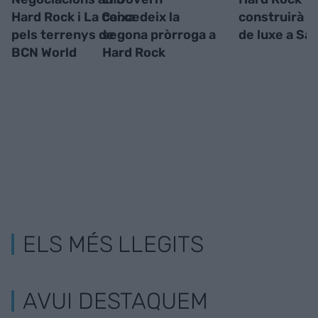
Hard Rock i La Caixa
concedeix la
construirà u
pels terrenys de
segona pròrroga a
de luxe a Sa
BCN World
Hard Rock
ELS MÉS LLEGITS
AVUI DESTAQUEM