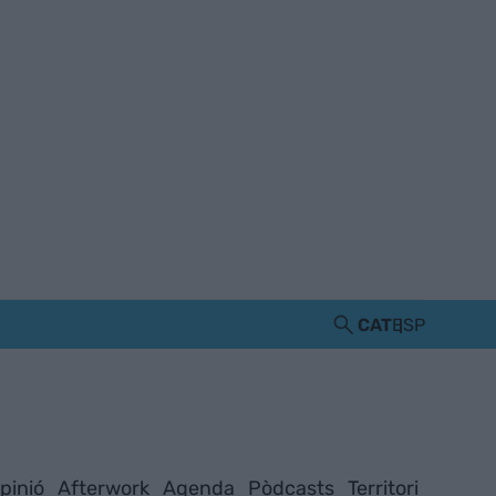
CAT
ESP
pinió
Afterwork
Agenda
Pòdcasts
Territori