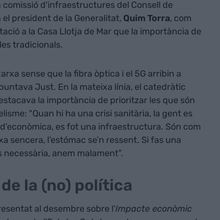
comissió d'infraestructures del Consell de
m el president de la Generalitat,
Quim Torra
, com
ació a la Casa Llotja de Mar que la importància de
 les tradicionals.
xa sense que la fibra òptica i el 5G arribin a
untava Just. En la mateixa línia, el catedràtic
stacava la importància de prioritzar les que són
elisme: "Quan hi ha una crisi sanitària, la gent es
a d’econòmica, es fot una infraestructura. Són com
ixa sencera, l’estómac se’n ressent. Si fas una
és necessària, anem malament".
de la (no) política
resentat al desembre sobre l'
Impacte econòmic