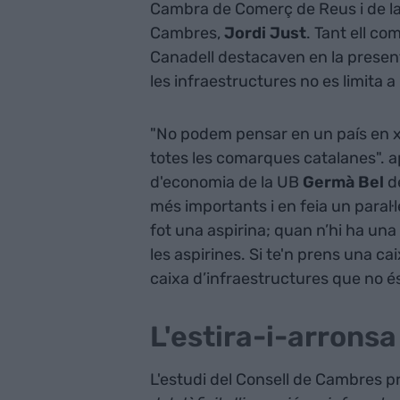
Cambra de Comerç de Reus i de la 
Cambres,
Jordi Just
. Tant ell co
Canadell destacaven en la present
les infraestructures no es limita a
"No podem pensar en un país en xar
totes les comarques catalanes". ap
d'economia de la UB
Germà Bel
de
més importants i en feia un paral·l
fot una aspirina; quan n’hi ha un
les aspirines. Si te'n prens una ca
caixa d’infraestructures que no 
L'estira-i-arronsa 
L'estudi del Consell de Cambres p