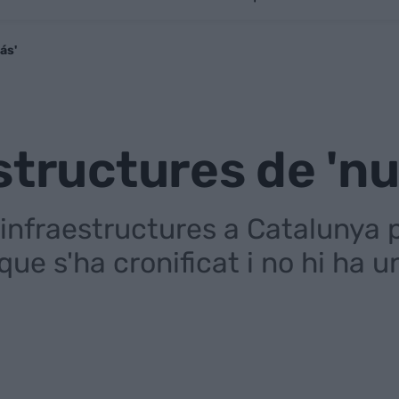
ás'
structures de 'n
 infraestructures a Catalunya p
ue s'ha cronificat i no hi ha u