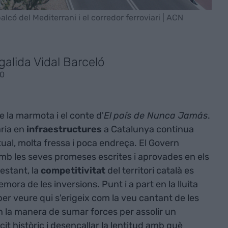
lcó del Mediterrani i el corredor ferroviari | ACN
galida Vidal Barceló
30
de la marmota i el conte d'
El
país de Nunca Jamás
.
ria en
infraestructures
a Catalunya continua
tual, molta fressa i poca endreça. El Govern
mb les seves promeses escrites i aprovades en els
estant, la
competitivitat
del territori català es
mora de les inversions. Punt i a part en la lluita
per veure qui s'erigeix com la veu cantant de les
 la manera de sumar forces per assolir un
it històric i desencallar la lentitud amb què