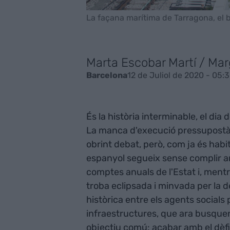
La façana marítima de Tarragona, el ba
Marta Escobar Martí / Mar
12 de Juliol de 2020 - 05:
Barcelona
És la història interminable, el dia 
La manca d'execució pressupostà
obrint debat, però, com ja és habi
espanyol segueix sense complir a
comptes anuals de l'Estat i, mentr
troba eclipsada i minvada per la de
històrica entre els agents socials 
infraestructures, que ara busquen
objectiu comú: acabar amb el dèfic