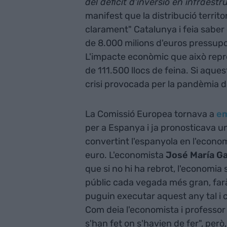
del dèficit d'inversió en infraest
manifest que la distribució territo
clarament" Catalunya i feia saber
de 8.000 milions d'euros pressupos
L'impacte econòmic que això repres
de 111.500 llocs de feina. Si aques
crisi provocada per la pandèmia d
La Comissió Europea tornava a
em
per a Espanya i ja pronosticava u
convertint l'espanyola en l'econ
euro. L'economista
José María G
que si no hi ha rebrot, l'economia
públic cada vegada més gran, farà 
puguin executar aquest any tal i 
Com deia l'economista i professor
s'han fet on s'havien de fer", però,