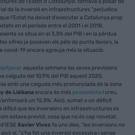
ructures de l'Estat a Catalunya
, tornava a posar de
rial de la inversió en infraestructures "perjudica
 que l'Estat ha deixat d'executar a Catalunya prop
tats en el període entre el 2001 i el 2018.
enta se situa en el 3,3% del PIB i en la pèrdua
tes xifres ja posaven els pèls de punta llavors, la
e covid-19 encara agreuja més la situació.
pitjorar
aquesta setmana les seves previsions
na caiguda del 10,9% del PIB aquest 2020,
omia amb una caiguda més pronunciada de la zona
ay de Liébana
encara és més
pessimista
i creu,
 s'enfonsarà un 12,8%. Això, sumat a un dèficit
difícil que les inversions en infraestructures es
com estava previst, cosa que no és cap novetat.
 d'IESE
Xavier Vives
fa uns dies, "les inversions no
 això sí, "s'ha fet una inversió excessiva i sense