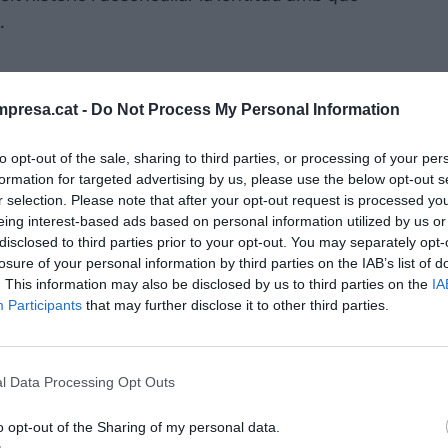
.
reball avisava que no donava de baixa cap
00 el 2019 perquè cap d'elles s'ha completat. La
presa.cat -
Do Not Process My Personal Information
'atenció
al Govern de
Pedro Sánchez
, a qui exigia
to opt-out of the sale, sharing to third parties, or processing of your per
comptes estatals, incrementi la seva inversió,
formation for targeted advertising by us, please use the below opt-out s
orn econòmic, social i ambiental i s’accelerin tots
r selection. Please note that after your opt-out request is processed y
pensar la inversió aturada per la covid-19.
eing interest-based ads based on personal information utilized by us or
disclosed to third parties prior to your opt-out. You may separately opt-
losure of your personal information by third parties on the IAB’s list of
estatal, la patronal catalana també anunciava
. This information may also be disclosed by us to third parties on the
IA
euniran tota la societat civil catalana en la quarta
Participants
that may further disclose it to other third parties.
via de celebrar-se a l'abril, però la covid-19 va
iciparan agents i entitats com el Cercle d'Economia,
tes, entre molts altres, però què passarà amb la
l Data Processing Opt Outs
?
o opt-out of the Sharing of my personal data.