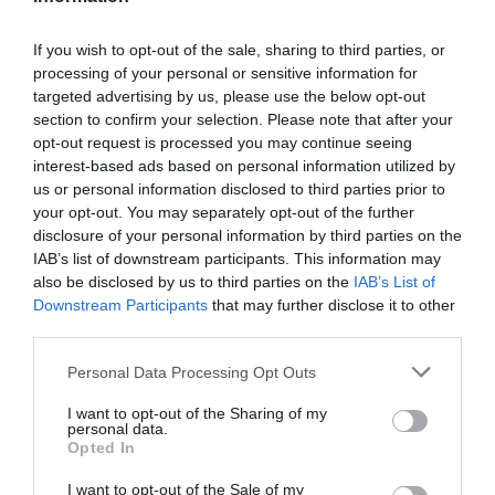
Preus dels productes lactis a Europa | EUROPEAN
If you wish to opt-out of the sale, sharing to third parties, or
processing of your personal or sensitive information for
MILK MARKET OBSERVATORY
targeted advertising by us, please use the below opt-out
section to confirm your selection. Please note that after your
opt-out request is processed you may continue seeing
Quant als costos, la situació actual de preus molt
interest-based ads based on personal information utilized by
alts i volàtils de les matèries perimeres està
us or personal information disclosed to third parties prior to
aportant una seriosa dificultat al sector. Soja,
your opt-out. You may separately opt-out of the further
blat i blat de moro tenen en relació a fa un any
disclosure of your personal information by third parties on the
IAB’s list of downstream participants. This information may
preus superiors al 30% o al 50%. Són tres
also be disclosed by us to third parties on the
IAB’s List of
productes bàsics per a l’alimentació animal i dels
Downstream Participants
that may further disclose it to other
quals Catalunya n’és, alhora, molt depenent
third parties.
d’importacions.
Personal Data Processing Opt Outs
I want to opt-out of the Sharing of my
Això no obstant, part de la solució pot venir de la
personal data.
creixent demanda de la Xina: mitjans de premsa
Opted In
internacionals s’acaben de fer ressò de
I want to opt-out of the Sale of my