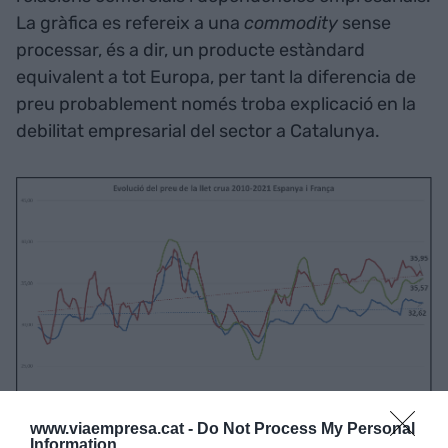
La gràfica es refereix a una
commodity
sense
processar, és a dir, un producte estàndard
equivalent a tot Europa, per tant la diferencia de
preu probablement només troba explicació en la
debilitat empresarial del sector a Catalunya.
www.viaempresa.cat -
Do Not Process My Personal
Information