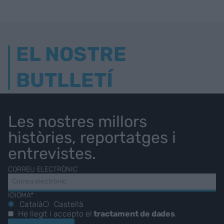
EL NOSTRE
BUTLLETÍ
Les nostres millors
històries, reportatges i
entrevistes.
CORREU ELECTRÒNIC
IDIOMA*
Català
Castellà
He llegit i accepto el
tractament de dades
.