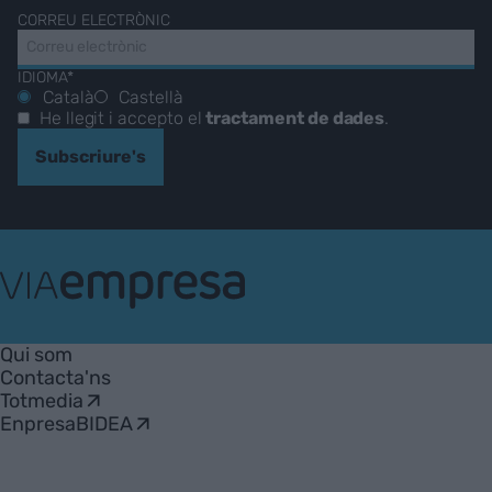
CORREU ELECTRÒNIC
IDIOMA*
Català
Castellà
He llegit i accepto el
tractament de dades
.
Subscriure's
VIA
Empresa
Qui som
Contacta'ns
Totmedia
EnpresaBIDEA