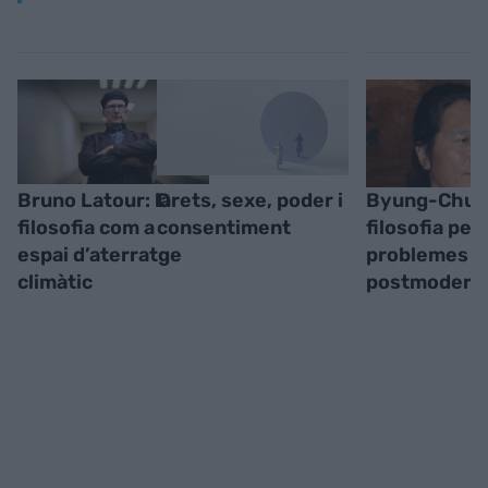
Bruno Latour: la
Drets, sexe, poder i
Byung-Chul 
filosofia com a
consentiment
filosofia per
espai d’aterratge
problemes
climàtic
postmodern