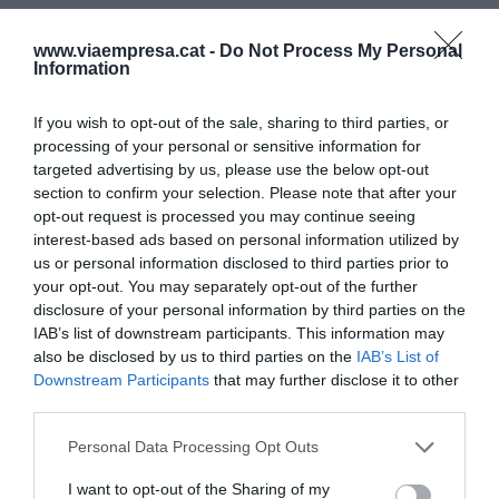
contaminació ambiental.
www.viaempresa.cat -
Do Not Process My Personal
Information
A partir d’aquí, Klein ha esdevingut una veu
central en la crítica contra les grans empreses
If you wish to opt-out of the sale, sharing to third parties, or
globalitzades i el seu impacte en la justícia social.
processing of your personal or sensitive information for
targeted advertising by us, please use the below opt-out
Des d’aleshores, l’autora ha escrit obres com
The
section to confirm your selection. Please note that after your
Shock Doctrine: The Rise of Disaster Capitalism
o
opt-out request is processed you may continue seeing
On Fire: case for a Green New Deal
, entre molts
interest-based ads based on personal information utilized by
altres títols. Klein és un exemple perfecte del
us or personal information disclosed to third parties prior to
your opt-out. You may separately opt-out of the further
potencial d’acció de les paraules, de com una
disclosure of your personal information by third parties on the
persona, escrivint allò que pensa, investiga i
IAB’s list of downstream participants. This information may
elabora, pot inspirar a tots aquells que lluiten per
also be disclosed by us to third parties on the
IAB’s List of
Downstream Participants
that may further disclose it to other
un món millor i explicar els reptes presents a
third parties.
aquells que encara no estan convençuts per la
causa. Amb un llenguatge planer i contrastat amb
Personal Data Processing Opt Outs
dades científiques, però també amb una forta
I want to opt-out of the Sharing of my