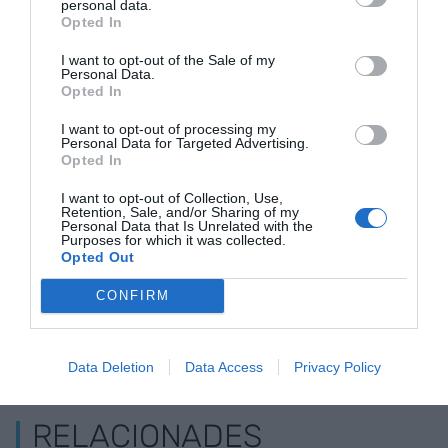
emocionalitat pròpia d’aquell qui lluita pel que
personal data.
Opted In
creu, Naomi Klein és capaç de fer sacsejar un món
en flames per brindar una llum d’esperança per
I want to opt-out of the Sale of my
Personal Data.
aquells qui encara pensem que es pot salvar.
Opted In
I want to opt-out of processing my
Personal Data for Targeted Advertising.
Afegir
VIA Empresa
com a font preferida de
Opted In
Google de forma gratuïta
Estigues informat amb les últimes notícies d'actualitat
I want to opt-out of Collection, Use,
Retention, Sale, and/or Sharing of my
ACTIVAR ARA
Personal Data that Is Unrelated with the
Purposes for which it was collected.
Opted Out
CONFIRM
Data Deletion
Data Access
Privacy Policy
RELACIONADES