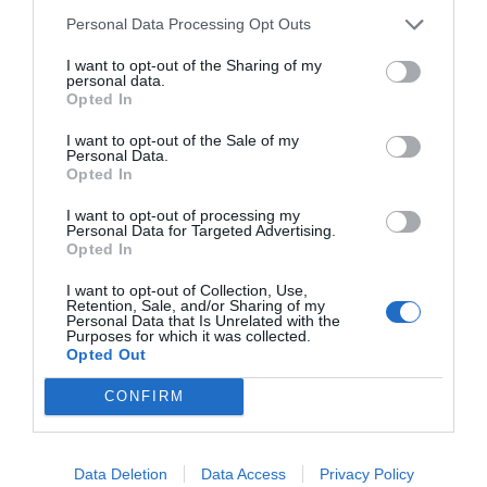
d’altres— funcionen amb un nombre limitat de
Personal Data Processing Opt Outs
franges horàries. Per incrementar de manera
I want to opt-out of the Sharing of my
significativa el volum de visitants calen més vols i
personal data.
connexions, cosa que requereix ampliar la
Opted In
capacitat aeroportuària (pistes, terminals,
I want to opt-out of the Sale of my
operacions nocturnes) i millorar la coordinació
Personal Data.
Opted In
amb les companyies aèries i els aeroports
regionals. Sense aquesta expansió logística,
I want to opt-out of processing my
Personal Data for Targeted Advertising.
l’augment de passatge es toparà amb un límit
Opted In
estructural: més turistes no equivalen a més
I want to opt-out of Collection, Use,
arribades si no hi ha prou avions ni connexions
Retention, Sale, and/or Sharing of my
Personal Data that Is Unrelated with the
per portar-los.
Purposes for which it was collected.
Opted Out
L’impacte, a més, no seria només logístic: la
CONFIRM
massificació tendeix a generar rebuig social,
encariment dels preus locals i tensions entre
Data Deletion
Data Access
Privacy Policy
residents i visitants, i posa en risc la qualitat de