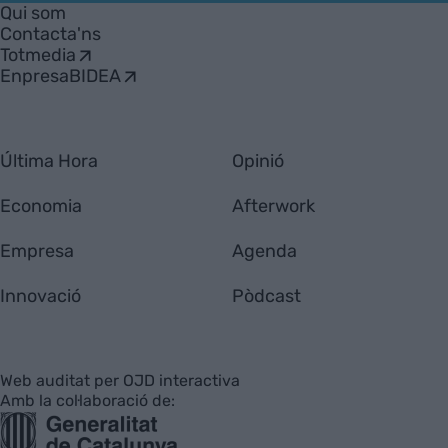
Empresa
Qui som
Contacta'ns
Totmedia
EnpresaBIDEA
Última Hora
Opinió
Economia
Afterwork
Empresa
Agenda
Innovació
Pòdcast
Web auditat per OJD interactiva
Amb la col·laboració de: