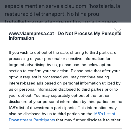
especialment en serveis clau com l’hostaleria, la
restauració i el transport. No hi ha prou
treballadors per atendre un flux turístic que es
podria doblar respecte als nivells actuals: la falta
www.viaempresa.cat -
Do Not Process My Personal
de personal qualificat i la reticència de la població
Information
a ocupar certes feines de baix salari ja tensionen
If you wish to opt-out of the sale, sharing to third parties, or
la capacitat d’atendre visitants en temporada
processing of your personal or sensitive information for
alta. A més, l’oferta hotelera —sobretot en la
targeted advertising by us, please use the below opt-out
franja mitjana i econòmica, la més sol·licitada per
section to confirm your selection. Please note that after your
turistes— és limitada; una arribada massiva de
opt-out request is processed you may continue seeing
interest-based ads based on personal information utilized by
visitants faria pujar els preus de manera dràstica i
us or personal information disclosed to third parties prior to
contribuiria a desplaçaments de demanda cap a
your opt-out. You may separately opt-out of the further
opcions llunyanes o menys accessibles.
disclosure of your personal information by third parties on the
IAB’s list of downstream participants. This information may
also be disclosed by us to third parties on the
IAB’s List of
Els principals aeroports del país —el de Haneda i
Downstream Participants
that may further disclose it to other
Narita a Tòquio i el de Kansai a Osaka, entre
third parties.