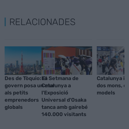
RELACIONADES
Des de Tòquio: El
La Setmana de
Catalunya i e
govern posa un mur
Catalunya a
dos mons, d
als petits
l'Exposició
models
emprenedors
Universal d'Osaka
globals
tanca amb gairebé
140.000 visitants