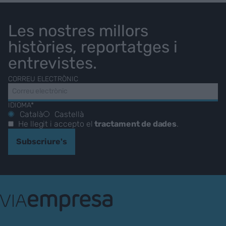
Les nostres millors
històries, reportatges i
entrevistes.
CORREU ELECTRÒNIC
IDIOMA*
Català
Castellà
He llegit i accepto el
tractament de dades
.
Subscriure's
VIA