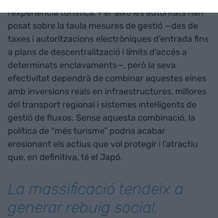
l’experiència turística. Per això les autoritats han
posat sobre la taula mesures de gestió —des de
taxes i autoritzacions electròniques d’entrada fins
a plans de descentralització i límits d’accés a
determinats enclavaments—, però la seva
efectivitat dependrà de combinar aquestes eines
amb inversions reals en infraestructures, millores
del transport regional i sistemes intel·ligents de
gestió de fluxos. Sense aquesta combinació, la
política de “més turisme” podria acabar
erosionant els actius que vol protegir i l’atractiu
que, en definitiva, té el Japó.
La massificació tendeix a
generar rebuig social,