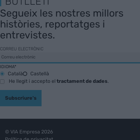
BUTLLETÍ
Segueix les nostres millors
històries, reportatges i
entrevistes.
CORREU ELECTRÒNIC
IDIOMA*
Català
Castellà
He llegit i accepto el
tractament de dades
.
Subscriure's
© VIA Empresa 2026
Política de privacitat