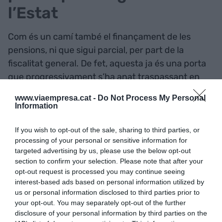
l’Estat
Com és un camí també el finançament de les
pensions, ni que sigui parcial, per part de la
fiscalitat general. De fet, aquesta ja és una porta
que progressivament s’ha anat traspassant en
aquelles prestacions que no arriben a la pensió
www.viaempresa.cat -
Do Not Process My Personal
mínima establerta i que es complementen perquè
Information
puguin fer-ho. Són les anomenades prestacions
no contributives. L’altre àmbit on s’està en camí
If you wish to opt-out of the sale, sharing to third parties, or
processing of your personal or sensitive information for
de finançar a través de la fiscalitat general són les
targeted advertising by us, please use the below opt-out
exempcions i rebaixes de què gaudeix la
section to confirm your selection. Please note that after your
contractació de determinats col·lectius -sobretot
opt-out request is processed you may continue seeing
interest-based ads based on personal information utilized by
joves, aturats de llarga durada, nous
us or personal information disclosed to third parties prior to
emprenedors o discapacitats- amb l’objectiu de
your opt-out. You may separately opt-out of the further
facilitar-ne l’entrada, el retorn al mercat de treball
disclosure of your personal information by third parties on the