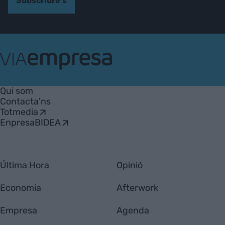
Subscriure's
VIA
Empresa
Qui som
Contacta'ns
Totmedia
EnpresaBIDEA
Última Hora
Opinió
Economia
Afterwork
Empresa
Agenda