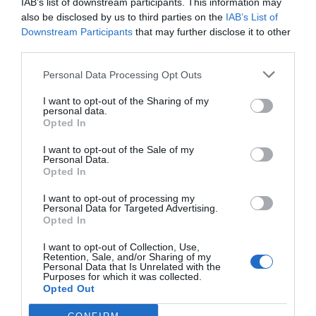
o la viabilitat inicial de les experiències
IAB’s list of downstream participants. This information may
also be disclosed by us to third parties on the
IAB’s List of
empresarials dels autònoms. Tant les prestacions
Downstream Participants
that may further disclose it to other
no contributives, que inclouen també les de
third parties.
viduïtat i orfandat, com les rebaixes i exempcions
Personal Data Processing Opt Outs
a les cotitzacions socials havien estat
tradicionalment finançades per les cotitzacions
I want to opt-out of the Sharing of my
personal data.
dels treballadors en actiu. Ara van a càrrec dels
Opted In
pressupostos generals i s’obre el camí perquè
I want to opt-out of the Sale of my
parts més abundants de la despesa en pensions
Personal Data.
Opted In
siguin assumides d’aquesta forma.
I want to opt-out of processing my
Personal Data for Targeted Advertising.
Amb salaris cada cop més
Opted In
baixos, les pensions no
I want to opt-out of Collection, Use,
Retention, Sale, and/or Sharing of my
tenen futur
Personal Data that Is Unrelated with the
Purposes for which it was collected.
Opted Out
Tanmateix, l’augment en els costos del treball que