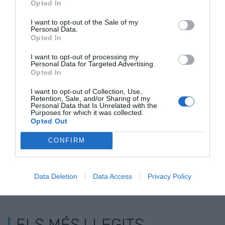
Opted In
I want to opt-out of the Sale of my
Personal Data.
Opted In
Raimon Sellarès:
Pep Garcia -
La revolució
I want to opt-out of processing my
"Els governs
Reindustrialitzar
silenciosa d
Personal Data for Targeted Advertising.
Opted In
haurien de posar la
Catalunya: del
i la indústria
indústria al centre
Pacte Nacional per
I want to opt-out of Collection, Use,
Retention, Sale, and/or Sharing of my
de les polítiques
a la Indústria al
Personal Data that Is Unrelated with the
Purposes for which it was collected.
econòmiques"
compromís de país
Opted Out
CONFIRM
Data Deletion
Data Access
Privacy Policy
ELS MÉS LLEGITS