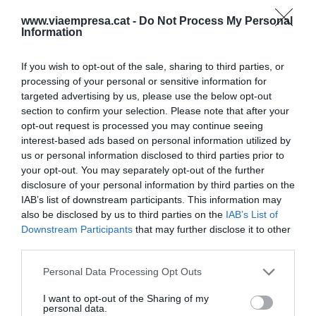
d'un 8,4%, 5,3% i un 3,7%, respectivament.
www.viaempresa.cat -
Do Not Process My Personal
Information
Afegir
VIA Empresa
com a font preferida de
If you wish to opt-out of the sale, sharing to third parties, or
Google de forma gratuïta
Estigues informat amb les últimes notícies d'actualitat
processing of your personal or sensitive information for
ACTIVAR ARA
targeted advertising by us, please use the below opt-out
section to confirm your selection. Please note that after your
opt-out request is processed you may continue seeing
interest-based ads based on personal information utilized by
us or personal information disclosed to third parties prior to
your opt-out. You may separately opt-out of the further
disclosure of your personal information by third parties on the
IAB’s list of downstream participants. This information may
also be disclosed by us to third parties on the
IAB’s List of
Downstream Participants
that may further disclose it to other
RELACIONADES
third parties.
Personal Data Processing Opt Outs
I want to opt-out of the Sharing of my
personal data.