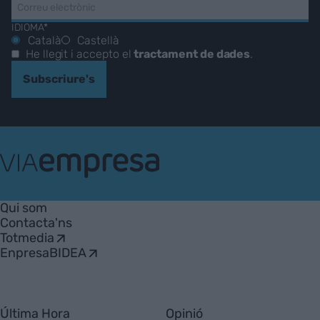
IDIOMA*
Català
Castellà
He llegit i accepto el
tractament de dades
.
Subscriure's
VIA
Empresa
Qui som
Contacta'ns
Totmedia
EnpresaBIDEA
Última Hora
Opinió