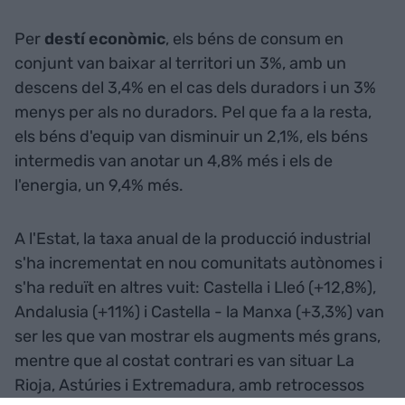
Per
destí econòmic
, els béns de consum en
conjunt van baixar al territori un 3%, amb un
descens del 3,4% en el cas dels duradors i un 3%
menys per als no duradors. Pel que fa a la resta,
els béns d'equip van disminuir un 2,1%, els béns
intermedis van anotar un 4,8% més i els de
l'energia, un 9,4% més.
A l'Estat, la taxa anual de la producció industrial
s'ha incrementat en nou comunitats autònomes i
s'ha reduït en altres vuit: Castella i Lleó (+12,8%),
Andalusia (+11%) i Castella - la Manxa (+3,3%) van
ser les que van mostrar els augments més grans,
mentre que al costat contrari es van situar La
Rioja, Astúries i Extremadura, amb retrocessos