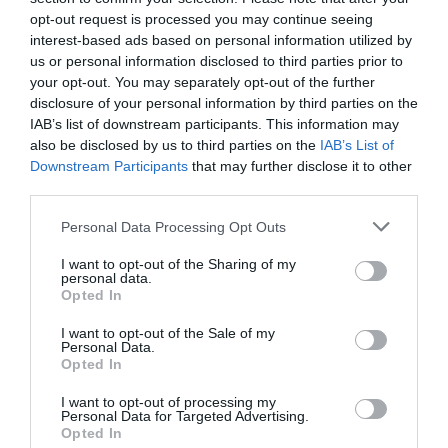
la xarxa Adif sense cost immediat: trens finançats
opt-out request is processed you may continue seeing
amb préstec i cobertura via bitllet especial. “La
interest-based ads based on personal information utilized by
PTP és favorable a l’entrada d’FGC però amb
us or personal information disclosed to third parties prior to
projectes sòlids (per exemple Lleida–Cervera–
your opt-out. You may separately opt-out of the further
disclosure of your personal information by third parties on the
Manresa–Terrassa), no amb un servei nociu per a
IAB’s list of downstream participants. This information may
la xarxa”.
also be disclosed by us to third parties on the
IAB’s List of
Downstream Participants
that may further disclose it to other
third parties.
Afegir
VIA Empresa
com a font preferida de
Google de forma gratuïta
Personal Data Processing Opt Outs
Estigues informat amb les últimes notícies d'actualitat
ACTIVAR ARA
I want to opt-out of the Sharing of my
personal data.
Opted In
I want to opt-out of the Sale of my
Personal Data.
Opted In
I want to opt-out of processing my
Personal Data for Targeted Advertising.
Opted In