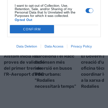
I want to opt-out of Collection, Use,
RELACIONADES
Retention, Sale, and/or Sharing of my
Personal Data that Is Unrelated with the
Purposes for which it was collected.
Opted Out
CONFIRM
Data Deletion
Data Access
Privacy Policy
Alstom inicia les
Barcelona i el Racc
El Govern an
proves de validació
defensen més
creació d'un
del primer tren de
inversió en busos
oficina tècni
l'R-Aeroport d'FGC
interurbans:
coordinar le
"Rodalies
a la xarxa de
necessitarà temps"
Rodalies