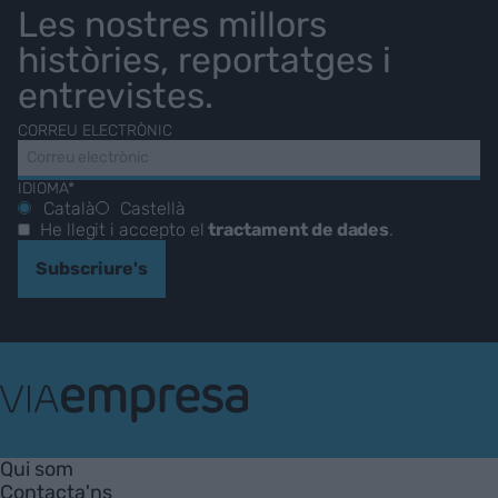
Les nostres millors
històries, reportatges i
entrevistes.
CORREU ELECTRÒNIC
IDIOMA*
Català
Castellà
He llegit i accepto el
tractament de dades
.
Subscriure's
VIA
Empresa
Qui som
Contacta'ns