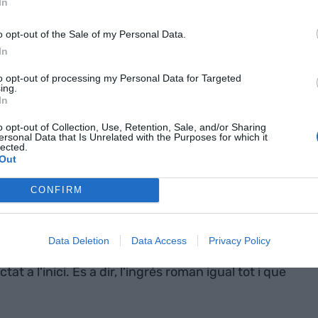
In
 signifiquen
més marge
o opt-out of the Sale of my Personal Data.
In
é desmuntar és la més repetida: més tipus no
to opt-out of processing my Personal Data for Targeted
ing.
beneficis.
In
o opt-out of Collection, Use, Retention, Sale, and/or Sharing
tat financera descansa en bona part sobre el
ersonal Data that Is Unrelated with the Purposes for which it
lected.
ferència entre el que cobra per prestar i el que paga
Out
i els tipus pugen, aquest marge s'hauria d'ampliar.
immediat ni uniforme.
CONFIRM
es, especialment en hipoteques, està formada per
Data Deletion
Data Access
Privacy Policy
 préstecs, el banc no pot traslladar la pujada de
t a l'inici. És a dir, l'ingrés roman igual tot i que