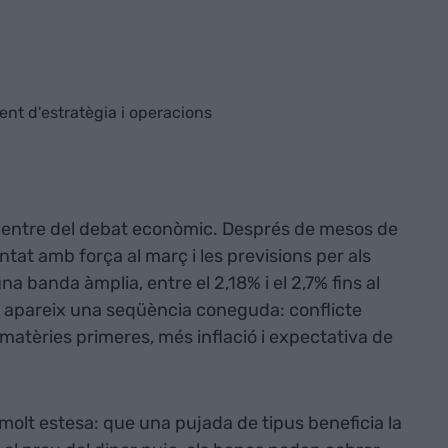
nt d'estratègia i operacions
l centre del debat econòmic. Després de mesos de
untat amb força al març i les previsions per als
 banda àmplia, entre el 2,18% i el 2,7% fins al
at apareix una seqüència coneguda: conflicte
i matèries primeres, més inflació i expectativa de
 molt estesa: que una pujada de tipus beneficia la