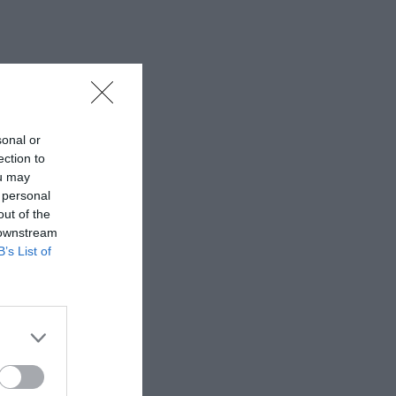
sonal or
ection to
ou may
 personal
out of the
 downstream
B’s List of