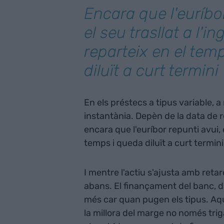
Encara que l'euríbor
el seu trasllat a l'i
reparteix en el tem
diluït a curt termini
En els préstecs a tipus variable,
instantània. Depèn de la data de re
encara que l'euríbor repunti avui, e
temps i queda diluït a curt termini
I mentre l'actiu s'ajusta amb retar
abans. El finançament del banc, d
més car quan pugen els tipus. Aqu
la millora del marge no només trig