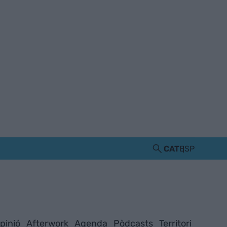
CAT
ESP
pinió
Afterwork
Agenda
Pòdcasts
Territori