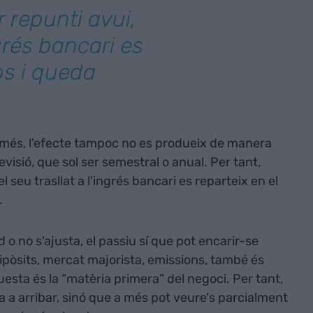
 repunti avui,
ngrés bancari es
ps i queda
 a més, l'efecte tampoc no es produeix de manera
visió, que sol ser semestral o anual. Per tant,
l seu trasllat a l'ingrés bancari es reparteix en el
.
d o no s'ajusta, el passiu sí que pot encarir-se
ipòsits, mercat majorista, emissions, també és
esta és la “matèria primera” del negoci. Per tant,
a a arribar, sinó que a més pot veure's parcialment